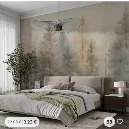
13
.23
€
88
22
.05
€