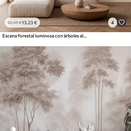
13
.23
€
4
22
.05
€
Escena forestal luminosa con árboles altos