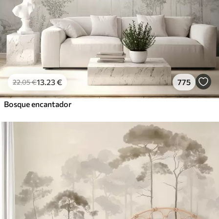
13
.23
€
775
22
.05
€
Bosque encantador