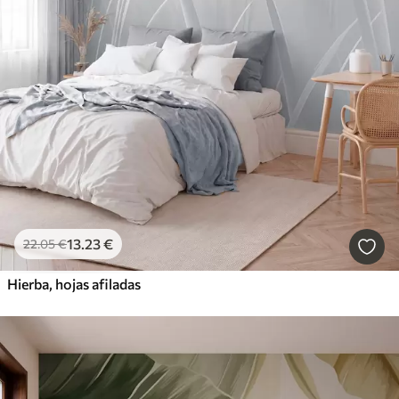
13
.23
€
22
.05
€
Hierba, hojas afiladas