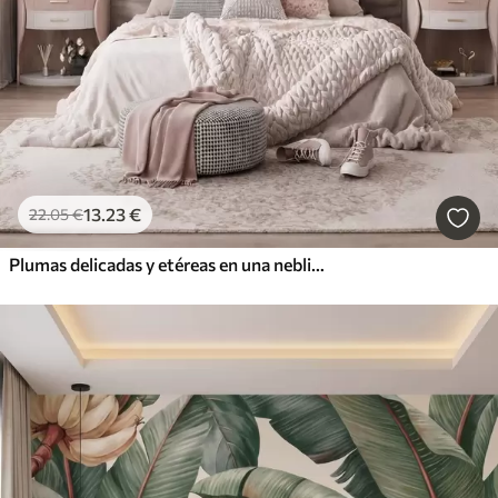
13
.23
€
22
.05
€
Plumas delicadas y etéreas en una neblina de color rosa melocotón con destellos