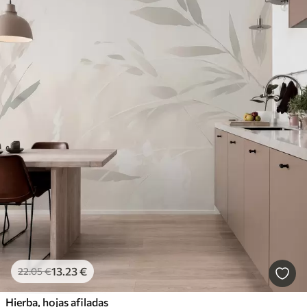
13
.23
€
22
.05
€
Hierba, hojas afiladas