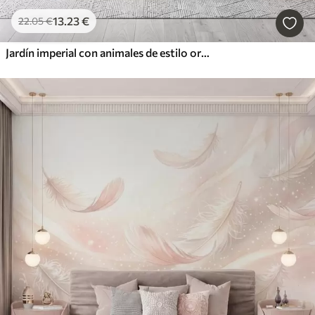
13
.23
€
22
.05
€
Jardín imperial con animales de estilo oriental: mono, leopardo, tigre, pavo real y garza