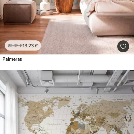
13
.23
€
22
.05
€
Palmeras