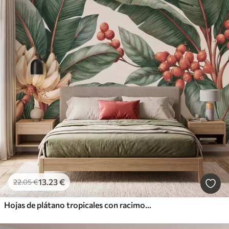
13
.23
€
22
.05
€
Hojas de plátano tropicales con racimos de bayas de café rojas, estilo acuarela