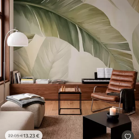
13
.23
€
22
.05
€