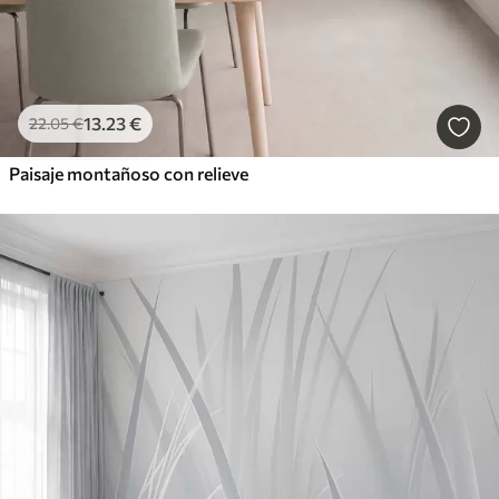
13
.23
€
22
.05
€
Paisaje montañoso con relieve