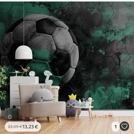
13
.23
€
1
22
.05
€