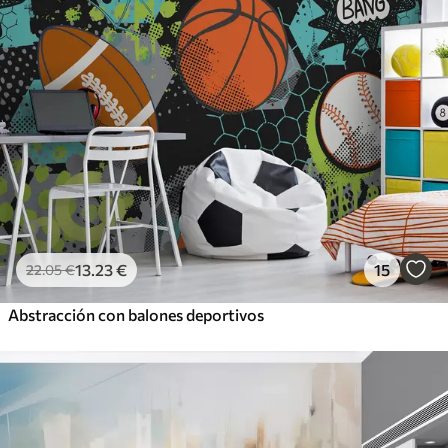
13
.23
€
15
22
.05
€
Abstracción con balones deportivos