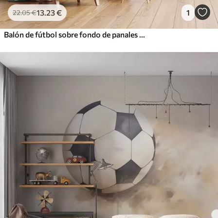
13
.23
€
1
22
.05
€
Balón de fútbol sobre fondo de panales con manchas de pintura amarilla