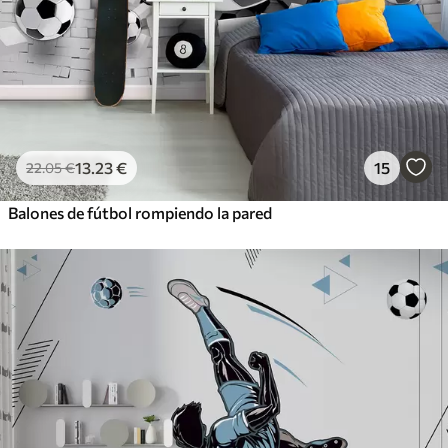
13
.23
€
15
22
.05
€
Balones de fútbol rompiendo la pared