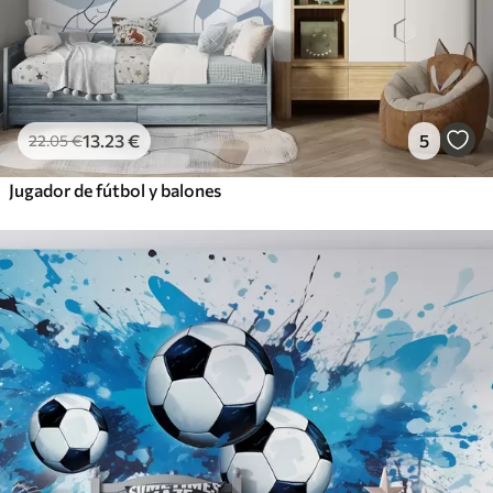
13
.23
€
5
22
.05
€
Jugador de fútbol y balones