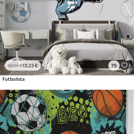
13
.23
€
75
22
.05
€
Futbolista