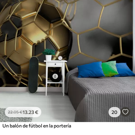
13
.23
€
20
22
.05
€
Un balón de fútbol en la portería