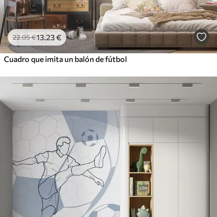
13
.23
€
22
.05
€
Cuadro que imita un balón de fútbol