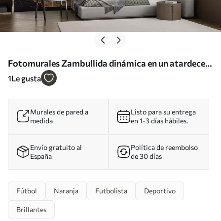
Fotomurales Zambullida dinámica en un atardecer
urbano Nr. u98692
1
Le gusta
Murales de pared a
Listo para su entrega
medida
en 1-3 días hábiles.
Envío gratuito al
Política de reembolso
España
de 30 días
Fútbol
Naranja
Futbolista
Deportivo
Brillantes