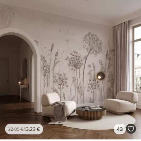
13
.23
€
43
22
.05
€