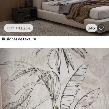
13
.23
€
245
22
.05
€
Ilusiones de textura