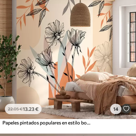
13
.23
€
14
22
.05
€
Papeles pintados populares en estilo boho con flores