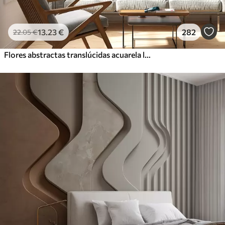
13
.23
€
282
22
.05
€
Flores abstractas translúcidas acuarela líquida