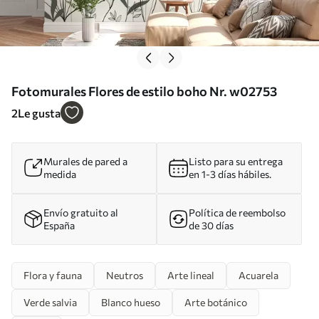
Fotomurales Flores de estilo boho Nr. w02753
2
Le gusta
Murales de pared a
Listo para su entrega
medida
en 1-3 días hábiles.
Envío gratuito al
Política de reembolso
España
de 30 días
Flora y fauna
Neutros
Arte lineal
Acuarela
Verde salvia
Blanco hueso
Arte botánico