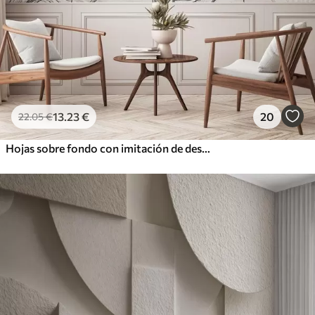
13
.23
€
20
22
.05
€
Hojas sobre fondo con imitación de desenfoque y textura