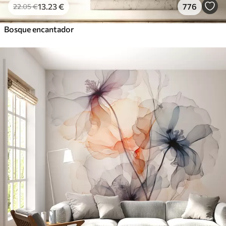
13
.23
€
776
22
.05
€
Bosque encantador