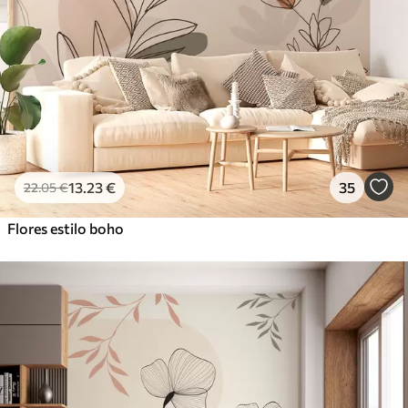
13
.23
€
35
22
.05
€
Flores estilo boho