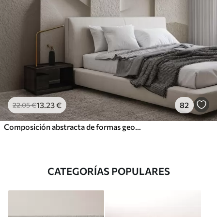
13
.23
€
82
22
.05
€
Composición abstracta de formas geométricas de color beige
CATEGORÍAS POPULARES