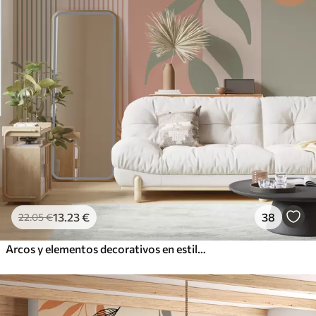
13
.23
€
38
22
.05
€
Arcos y elementos decorativos en estilo boho