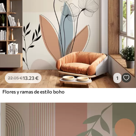
13
.23
€
1
22
.05
€
Flores y ramas de estilo boho