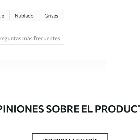
ue
Nublado
Grises
reguntas más frecuentes
e alta calidad, cada uno de ellos adecuado para
 diferentes. Más información a continuación
sonalización.
PINIONES SOBRE EL PRODUC