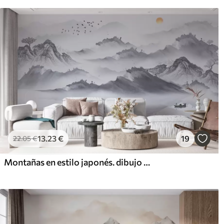
13
.23
€
19
22
.05
€
Montañas en estilo japonés. dibujo a tinta