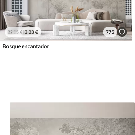
13
.23
€
775
22
.05
€
Bosque encantador