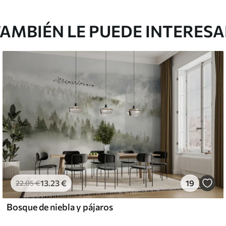
AMBIÉN LE PUEDE INTERES
13
.23
€
19
22
.05
€
Bosque de niebla y pájaros