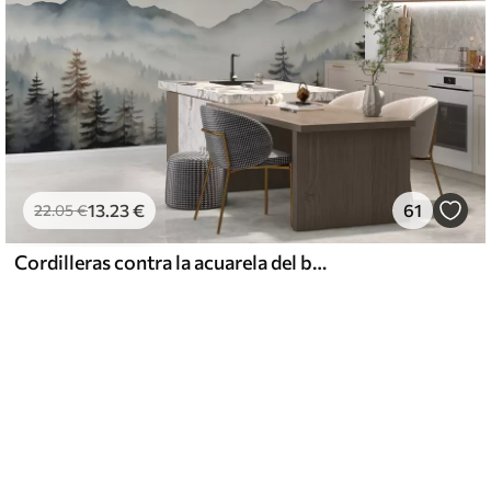
13
.23
€
61
22
.05
€
Cordilleras contra la acuarela del bosque