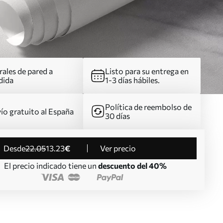
ales de pared a
Listo para su entrega en
dida
1-3 días hábiles.
Política de reembolso de
ío gratuito al España
30 días
desde
22
.05
13
.23
€
Ver precio
El precio indicado tiene un
descuento del 40%