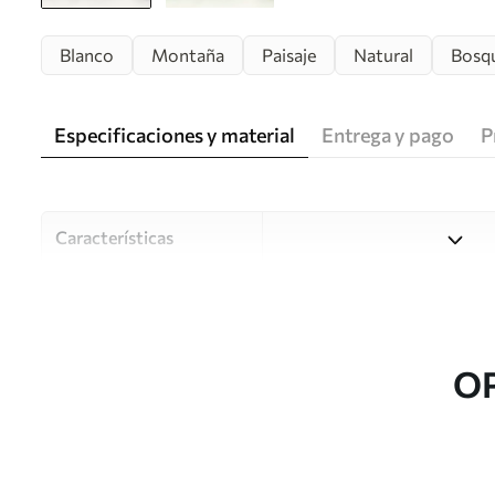
Blanco
Montaña
Paisaje
Natural
Bosq
Especificaciones y material
Entrega y pago
P
Características
Material
Elija entre tres materiales d
habitaciones y presupuestos
o durante el proceso de per
O
Autor
Estudio de diseño Uwalls
Número de artículo
w03161