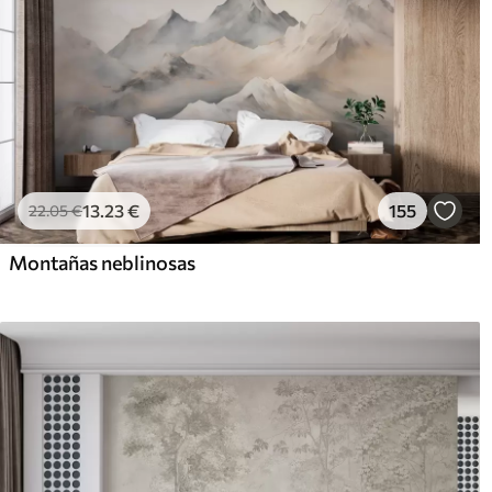
13
.23
€
155
22
.05
€
Montañas neblinosas