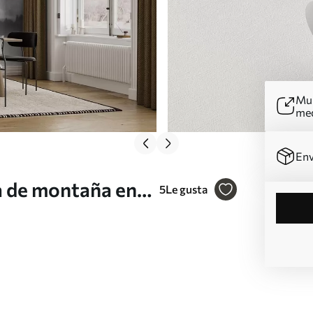
Mur
me
Env
a de montaña en
5
Le gusta