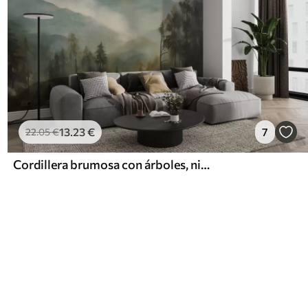
13
.23
€
7
22
.05
€
Cordillera brumosa con árboles, niebla, cielo nublado, colores apagados, estilo de pintura paisajística