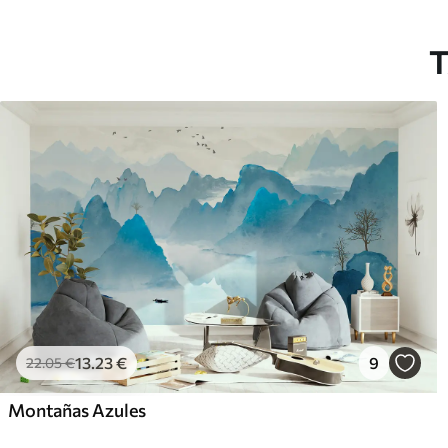
T
13
.23
€
9
22
.05
€
Montañas Azules