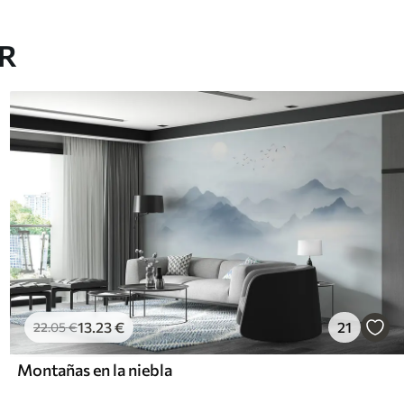
AR
13
.23
€
21
22
.05
€
Montañas en la niebla