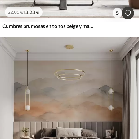
13
.23
€
22
.05
€
5
Cumbres brumosas en tonos beige y marrón, con un estilo de acuarela