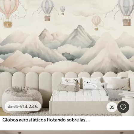
13
.23
€
22
.05
€
35
Globos aerostáticos flotando sobre las montañas en tonos pastel neutros y suaves