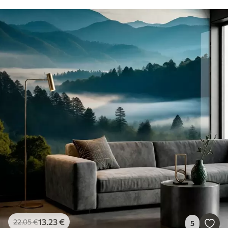
13
.23
€
22
.05
€
5