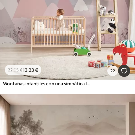
13
.23
€
22
.05
€
22
Montañas infantiles con una simpática luna y plantas en la parte inferior