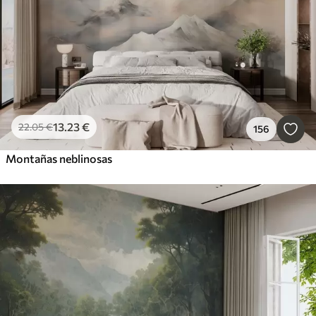
13
.23
€
22
.05
€
156
Montañas neblinosas