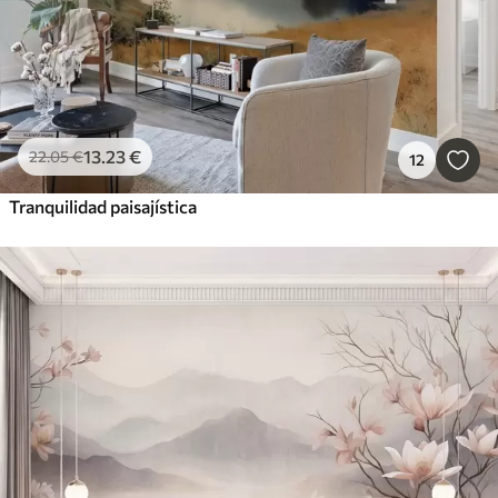
13
.23
€
22
.05
€
12
Tranquilidad paisajística