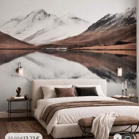
13
.23
€
22
.05
€
1