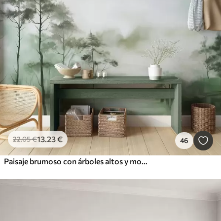
13
.23
€
22
.05
€
46
Paisaje brumoso con árboles altos y montañas en tonos verdes y grises apagados, estilo minimalista, texturizado