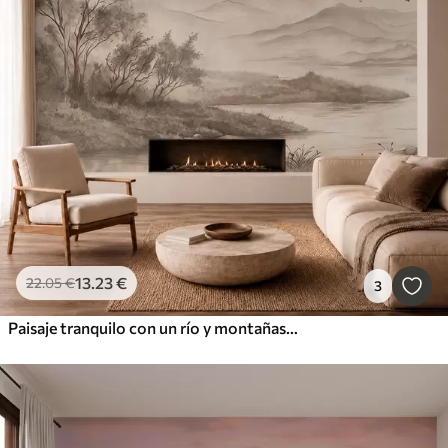
13
.23
€
22
.05
€
3
Paisaje tranquilo con un río y montañas en la lejanía