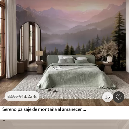
13
.23
€
22
.05
€
36
Sereno paisaje de montaña al amanecer con suave niebla sobre el fondo de un bosque