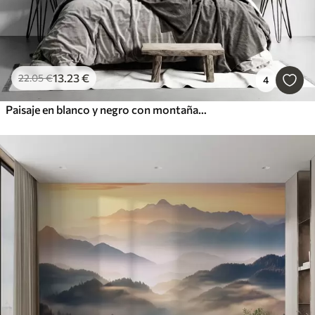
13
.23
€
22
.05
€
4
Paisaje en blanco y negro con montañas y un lago envueltos en una suave niebla