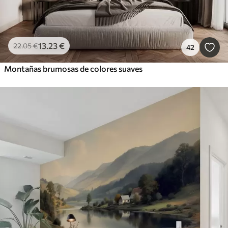
13
.23
€
22
.05
€
42
Montañas brumosas de colores suaves