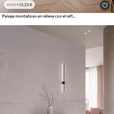
13
.23
€
22
.05
€
Paisaje montañoso en relieve con el reflejo en aguas tranquilas