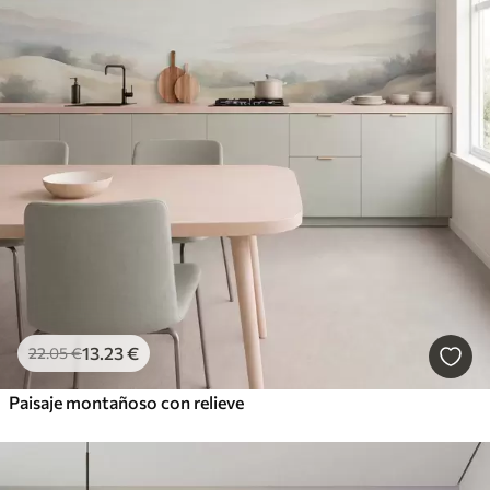
13
.23
€
22
.05
€
Paisaje montañoso con relieve