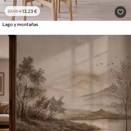
13
.23
€
22
.05
€
Lago y montañas