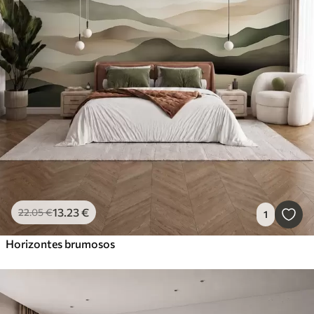
13
.23
€
22
.05
€
1
Horizontes brumosos