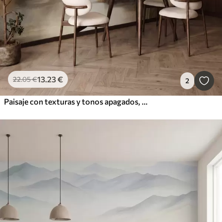
13
.23
€
22
.05
€
2
Paisaje con texturas y tonos apagados, lago con montañas, hierba alta