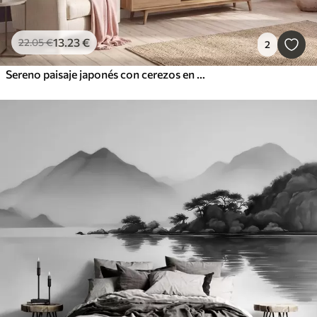
13
.23
€
22
.05
€
2
Sereno paisaje japonés con cerezos en flor y un lago de montaña al amanecer