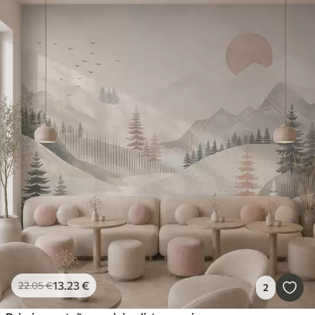
13
.23
€
22
.05
€
2