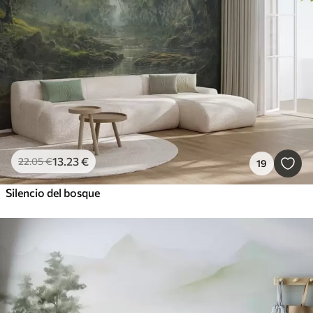
13
.23
€
22
.05
€
19
Silencio del bosque