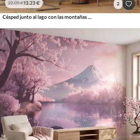
13
.23
€
22
.05
€
2
Césped junto al lago con las montañas al fondo