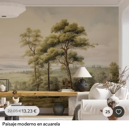
13
.23
€
22
.05
€
25
Paisaje moderno en acuarela