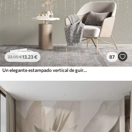
13
.23
€
87
22
.05
€
Un elegante estampado vertical de guirnaldas punteadas sobre un fondo de textura beige, que crea una sensación de profundidad y movimiento