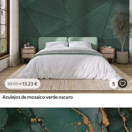
13
.23
€
5
22
.05
€
Azulejos de mosaico verde oscuro