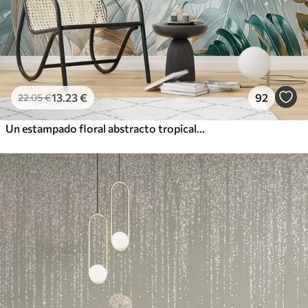
13
.23
€
92
22
.05
€
Un estampado floral abstracto tropical con grandes hojas de palmera en tonos azules y beige crea un ambiente exuberante