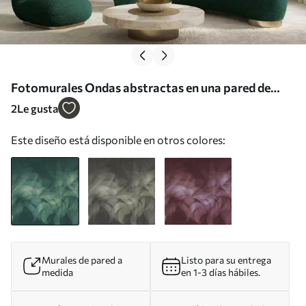
Fotomurales Ondas abstractas en una pared de
hormigón Nr. w04668
2
Le gusta
Este diseño está disponible en otros colores:
Murales de pared a
Listo para su entrega
medida
en 1-3 días hábiles.