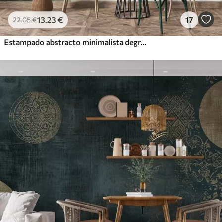
13
.23
€
17
22
.05
€
Estampado abstracto minimalista degradado con rayas verticales de color verde oscuro, beige y blanco