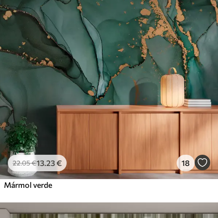
13
.23
€
18
22
.05
€
Mármol verde