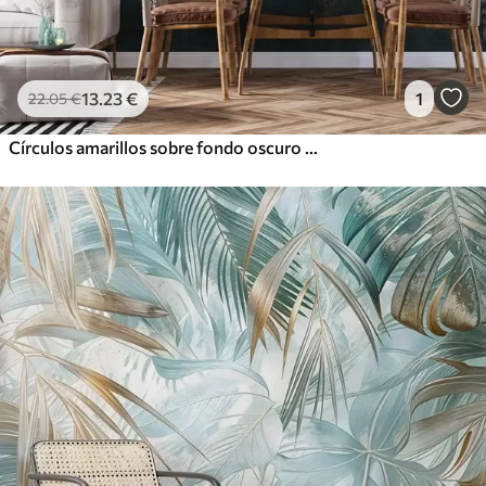
13
.23
€
1
22
.05
€
Círculos amarillos sobre fondo oscuro envejecido