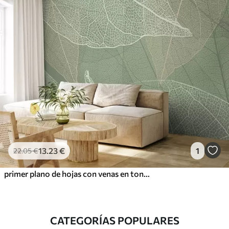
13
.23
€
1
22
.05
€
primer plano de hojas con venas en tonos verde claro
CATEGORÍAS POPULARES