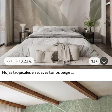
13
.23
€
137
22
.05
€
Hojas tropicales en suaves tonos beige y verde, con efecto acuarela y suaves transiciones de color