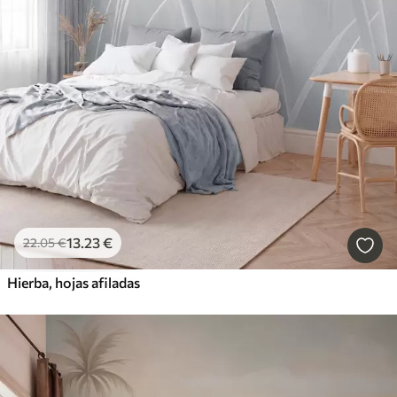
13
.23
€
22
.05
€
Hierba, hojas afiladas