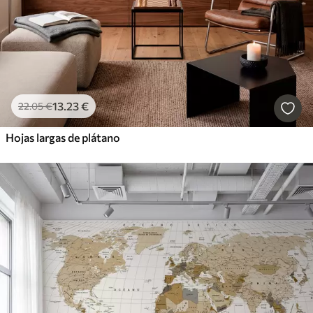
13
.23
€
22
.05
€
Hojas largas de plátano