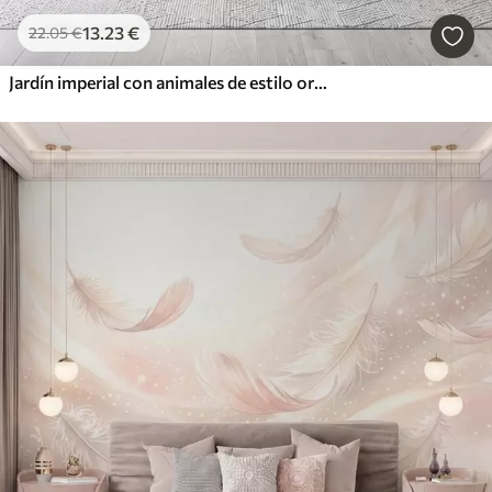
13
.23
€
22
.05
€
Jardín imperial con animales de estilo oriental: mono, leopardo, tigre, pavo real y garza