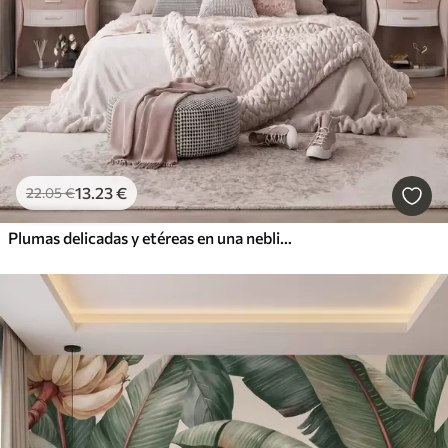
13
.23
€
22
.05
€
Plumas delicadas y etéreas en una neblina de color rosa melocotón con destellos