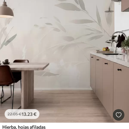
13
.23
€
22
.05
€
Hierba, hojas afiladas