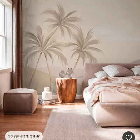
13
.23
€
22
.05
€