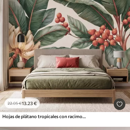
13
.23
€
22
.05
€
Hojas de plátano tropicales con racimos de bayas de café rojas, estilo acuarela