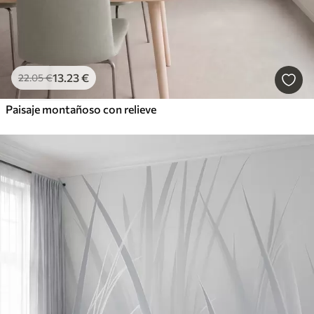
13
.23
€
22
.05
€
Paisaje montañoso con relieve