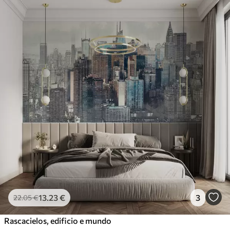
13
.23
€
3
22
.05
€
Rascacielos, edificio e mundo