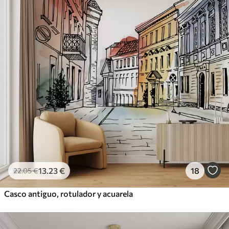
13
.23
€
18
22
.05
€
Casco antiguo, rotulador y acuarela