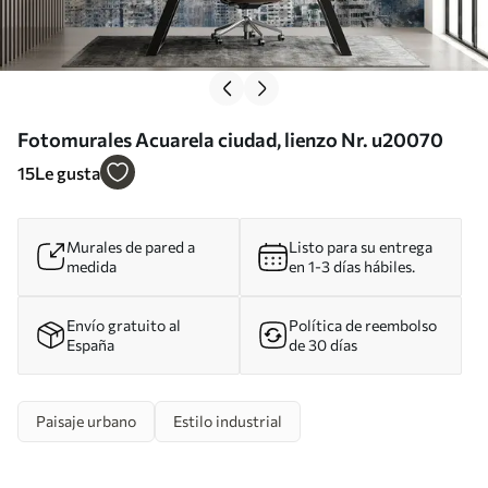
Fotomurales Acuarela ciudad, lienzo Nr. u20070
15
Le gusta
Murales de pared a
Listo para su entrega
medida
en 1-3 días hábiles.
Envío gratuito al
Política de reembolso
España
de 30 días
Paisaje urbano
Estilo industrial