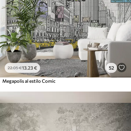
13
.23
€
52
22
.05
€
Megapolis al estilo Comic