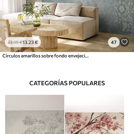
13
.23
€
47
22
.05
€
Círculos amarillos sobre fondo envejecido
CATEGORÍAS POPULARES