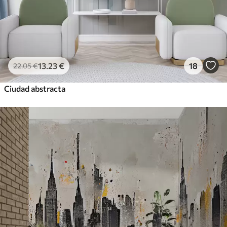
13
.23
€
18
22
.05
€
Ciudad abstracta