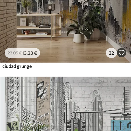
13
.23
€
32
22
.05
€
ciudad grunge