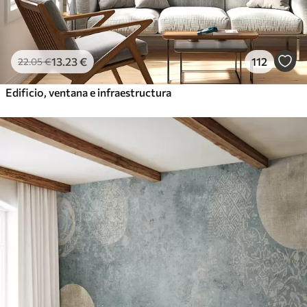
13
.23
€
112
22
.05
€
Edificio, ventana e infraestructura