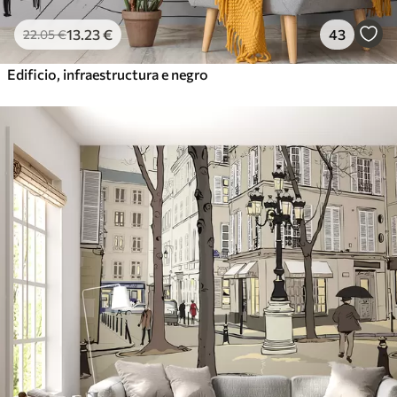
13
.23
€
43
22
.05
€
Edificio, infraestructura e negro