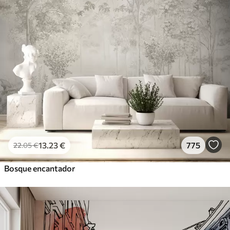
13
.23
€
775
22
.05
€
Bosque encantador