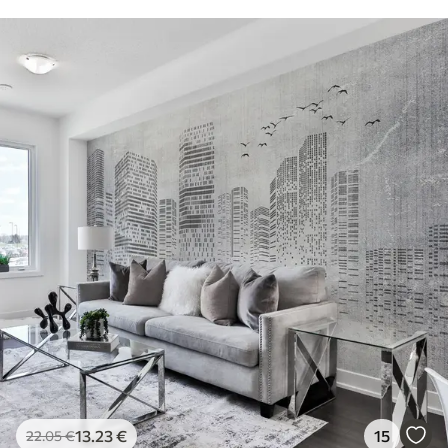
13
.23
€
15
22
.05
€