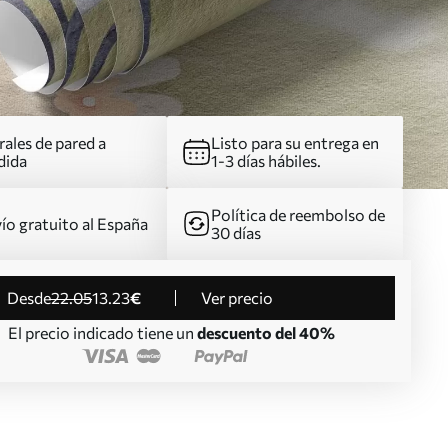
ales de pared a
Listo para su entrega en
dida
1-3 días hábiles.
Política de reembolso de
ío gratuito al España
30 días
desde
22
.05
13
.23
€
Ver precio
El precio indicado tiene un
descuento del 40%