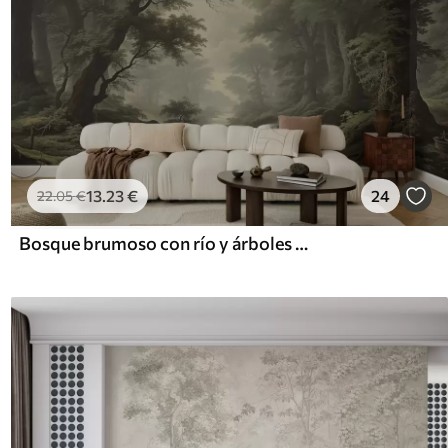
13
.23
€
24
22
.05
€
Bosque brumoso con río y árboles antiguos de gran altura