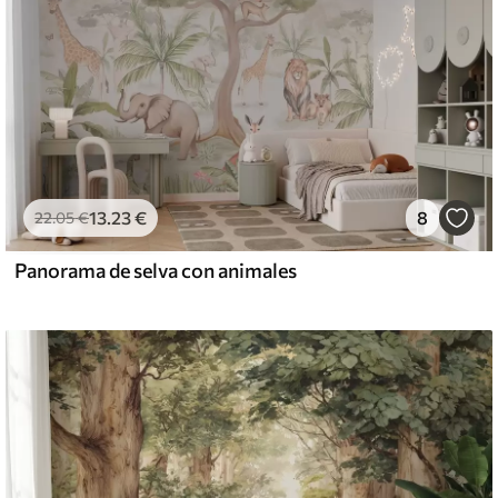
13
.23
€
8
22
.05
€
Panorama de selva con animales