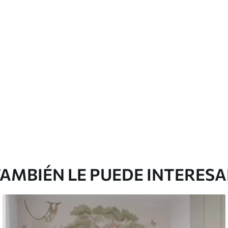
emium
67
34
.00
€
/m²
l and Stick
65
48
.99
€
/m²
AMBIÉN LE PUEDE INTERES