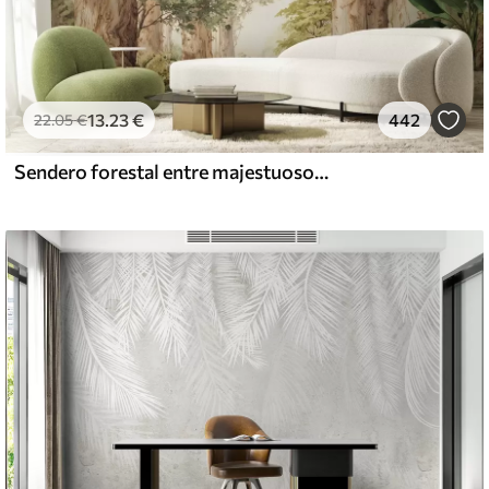
13
.23
€
442
22
.05
€
Sendero forestal entre majestuosos árboles en estilo acuarela