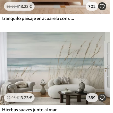
13
.23
€
702
22
.05
€
tranquilo paisaje en acuarela con un lago y un árbol en flor
13
.23
€
369
22
.05
€
Hierbas suaves junto al mar