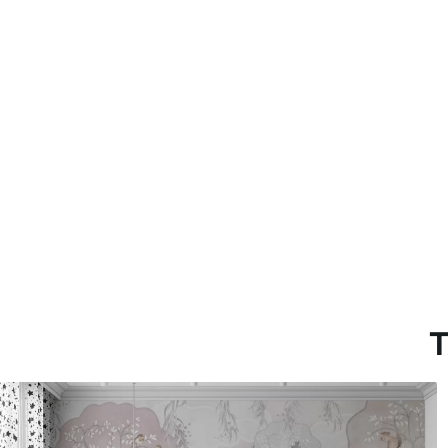
Método de aplicación
Aplicación sin fisuras
Materiales disponibles
Estándar
Pr
45
.00
56
.
27
.00
€
/m²
Vinilo Premium
Pee
65
.00
81
.
39
.00
€
/m²
T