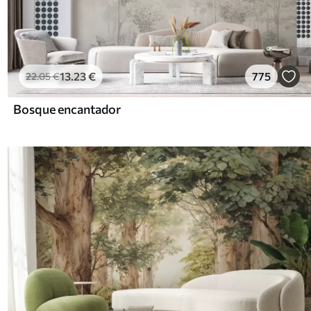
13
.23
€
775
22
.05
€
Bosque encantador