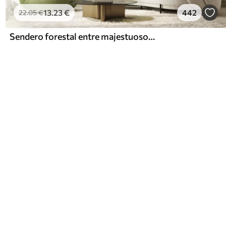
13
.23
€
442
22
.05
€
Sendero forestal entre majestuosos árboles en estilo acuarela