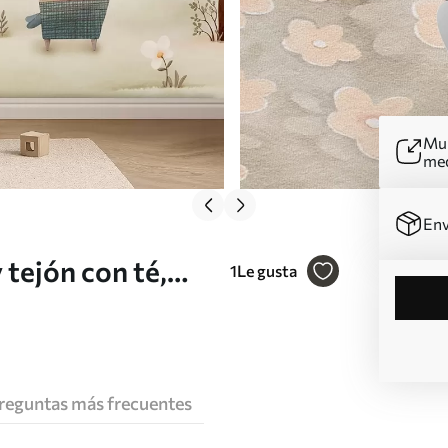
Mur
me
Env
 tejón con té,
1
Le gusta
uarela Nr.
reguntas más frecuentes