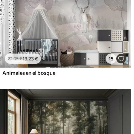
13
.23
€
15
22
.05
€
Animales en el bosque