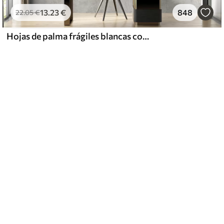
13
.23
€
848
22
.05
€
Hojas de palma frágiles blancas con textura grunge