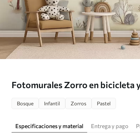
Fotomurales Zorro en bicicleta y
animales del bosque en estilo ac
Bosque
Infantil
Zorros
Pastel
w09439
Especificaciones y material
Entrega y pago
P