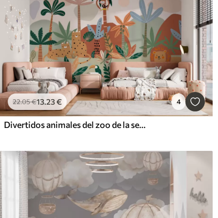
13
.23
€
22
.05
€
4
Divertidos animales del zoo de la selva tropical