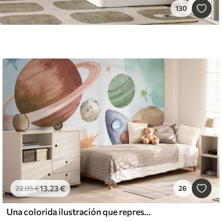
130
13
.23
€
22
.05
€
26
Una colorida ilustración que representa varios planetas y acuarela espacial