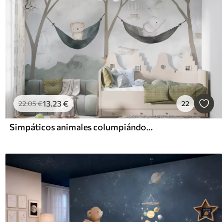
13
.23
€
22
.05
€
22
Simpáticos animales columpiándose en una hamaca en el bosque