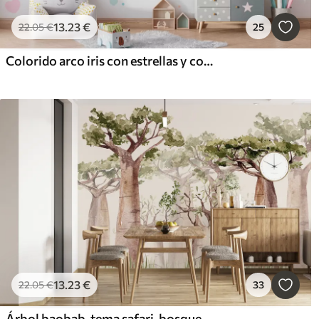
13
.23
€
22
.05
€
25
Colorido arco iris con estrellas y corazones al estilo escandinavo
13
.23
€
22
.05
€
33
Árbol baobab, tema safari, bosque, colores beige y verde