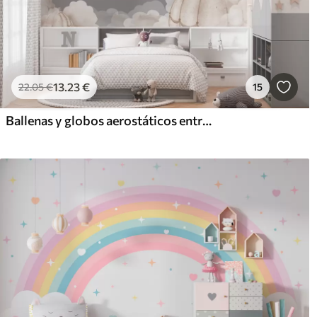
13
.23
€
22
.05
€
15
Ballenas y globos aerostáticos entre suaves nubes