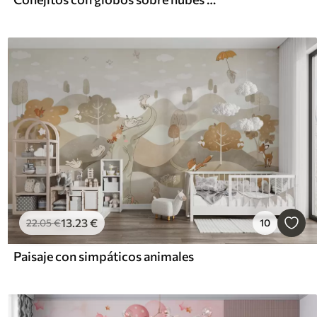
13
.23
€
22
.05
€
10
Paisaje con simpáticos animales