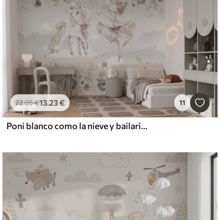
13
.23
€
22
.05
€
11
Poni blanco como la nieve y bailarina entre flores y nubes