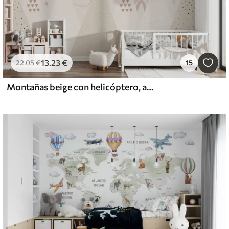
13
.23
€
22
.05
€
15
Montañas beige con helicóptero, avión y animales