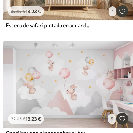
13
.23
€
22
.05
€
1
Escena de safari pintada en acuarela con animales en delicados tonos pastel, en la que aparecen una jirafa, un elefante bebé, una cebra y un cachorro de león
13
.23
€
22
.05
€
9
Conejitos con globos sobre nubes entre picos montañosos