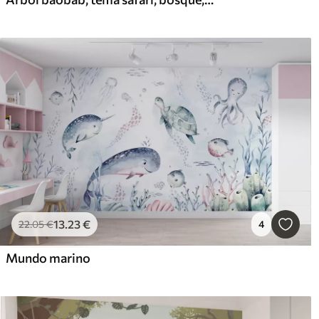
13
.23
€
22
.05
€
4
Mundo marino