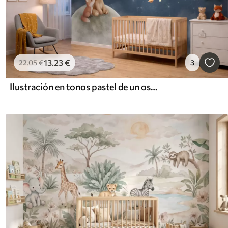
13
.23
€
22
.05
€
3
Ilustración en tonos pastel de un oso y un zorro bajo el cielo nocturno