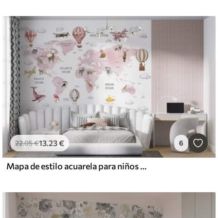
13
.23
€
22
.05
€
6
Mapa de estilo acuarela para niños con animales y globos aerostáticos. En inglés. Rosa.