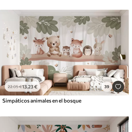
13
.23
€
22
.05
€
39
Simpáticos animales en el bosque