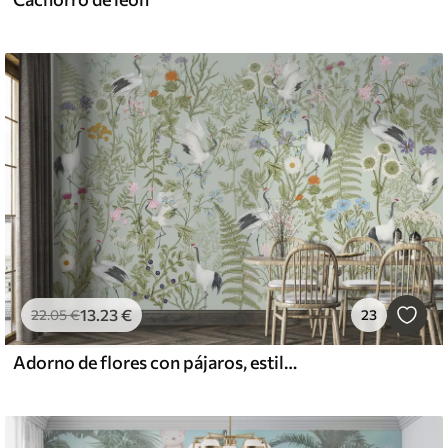
13
.23
€
22
.05
€
23
Adorno de flores con pájaros, estilo rústico, botánico, prado, fondo azul