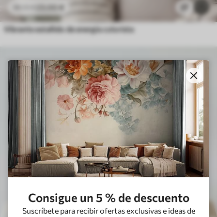
23
.00
€
27
38
.33
€
Vibrante estallido de energía colorista
Consigue un 5 % de descuento
Suscríbete para recibir ofertas exclusivas e ideas de