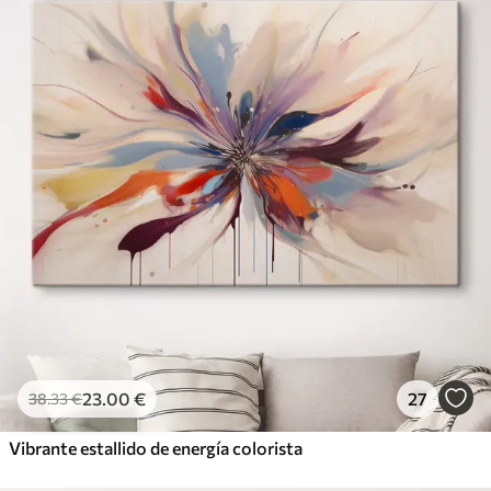
23
.00
€
27
38
.33
€
Vibrante estallido de energía colorista