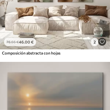
46
.00
€
2
76
.66
€
Composición abstracta con hojas