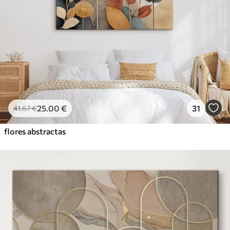
25
.00
€
31
41
.67
€
flores abstractas