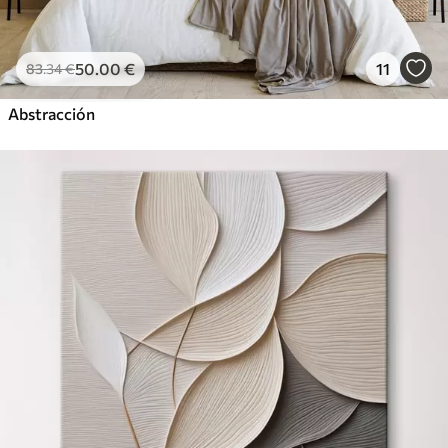
50
.00
€
11
83
.34
€
Abstracción