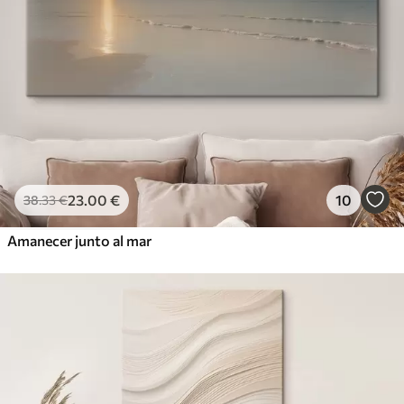
23
.00
€
10
38
.33
€
Amanecer junto al mar