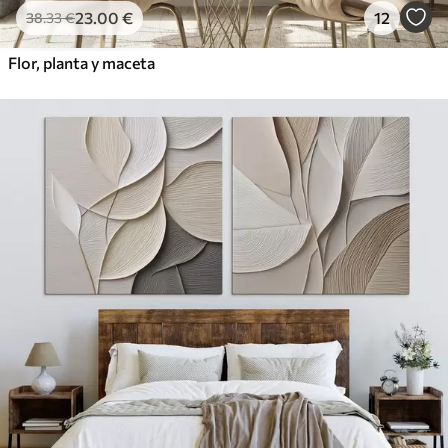
23
.00
€
12
38
.33
€
Flor, planta y maceta