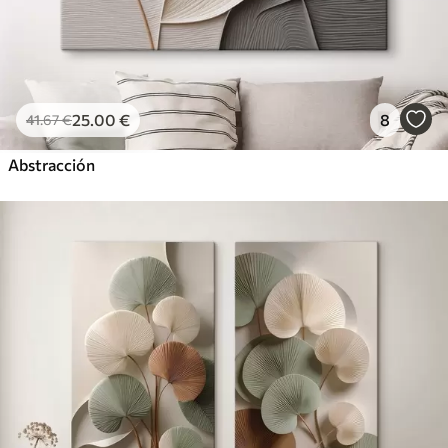
25
.00
€
8
41
.67
€
Abstracción