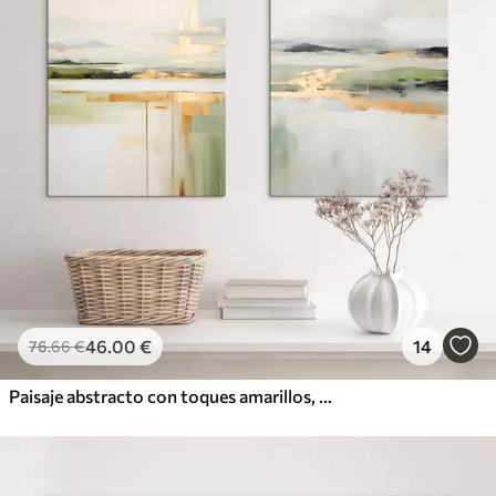
46
.00
€
14
76
.66
€
Paisaje abstracto con toques amarillos, una composición minimalista de tierra, agua y cielo, con colores apagados