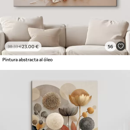
23
.00
€
56
38
.33
€
Pintura abstracta al óleo