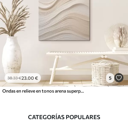
23
.00
€
5
38
.33
€
Ondas en relieve en tonos arena superpuestos, textura suave
CATEGORÍAS POPULARES