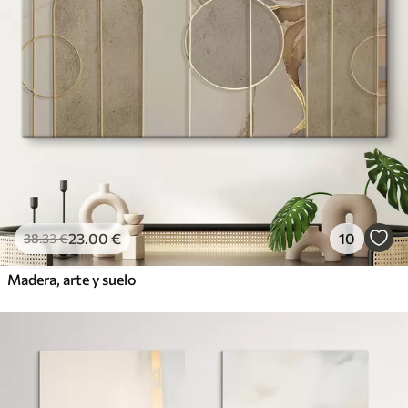
23
.00
€
10
38
.33
€
Madera, arte y suelo