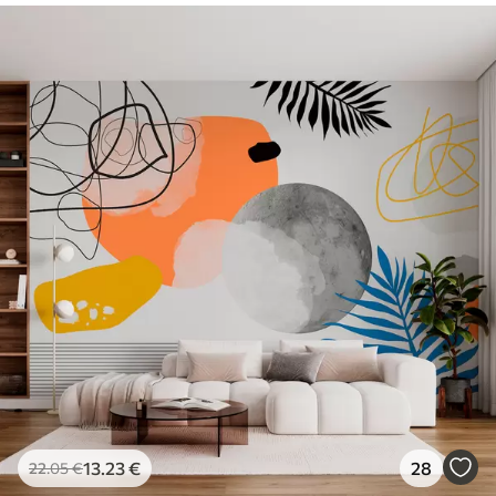
13
.23
€
28
22
.05
€