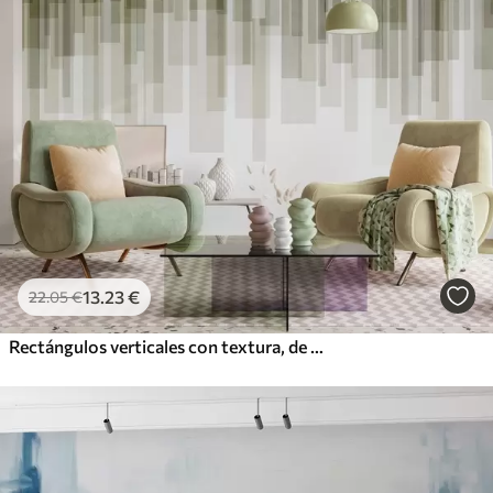
13
.23
€
22
.05
€
Rectángulos verticales con textura, de diversa transparencia y en distintos tonos de verde; arte abstracto