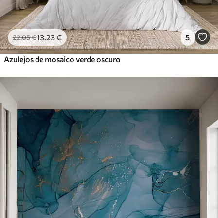
13
.23
€
5
22
.05
€
Azulejos de mosaico verde oscuro