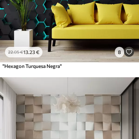
13
.23
€
8
22
.05
€
"Hexagon Turquesa Negra"