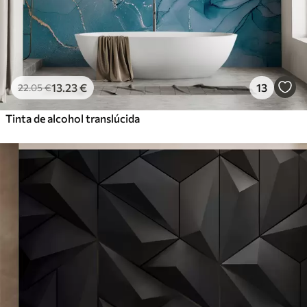
13
.23
€
13
22
.05
€
Tinta de alcohol translúcida