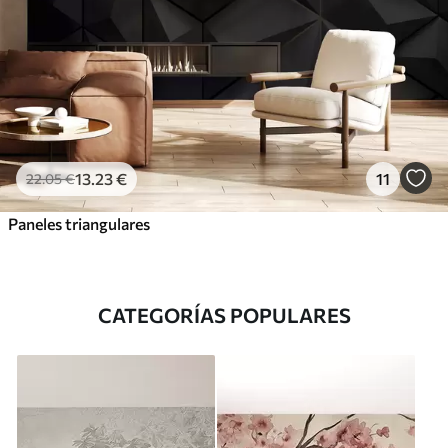
13
.23
€
11
22
.05
€
Paneles triangulares
CATEGORÍAS POPULARES