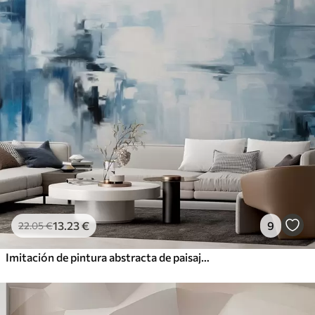
13
.23
€
9
22
.05
€
Imitación de pintura abstracta de paisaje con textura y pinceladas azules y blancas, estilo moderno