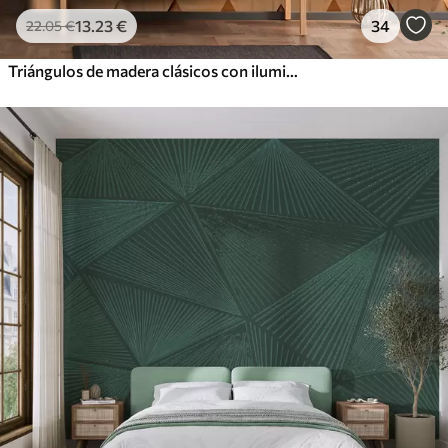
13
.23
€
34
22
.05
€
Triángulos de madera clásicos con iluminación 3D