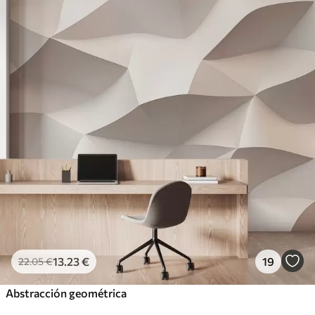
13
.23
€
19
22
.05
€
Abstracción geométrica