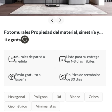
Fotomurales Propiedad del material, simetría y
patrón Nr. u77886
1
Le gusta
Murales de pared a
Listo para su entrega
medida
en 1-3 días hábiles.
Envío gratuito al
Política de reembolso
España
de 30 días
Hexagonal
Poligonal
3d
Blanco
Grises
Geométrico
Minimalistas