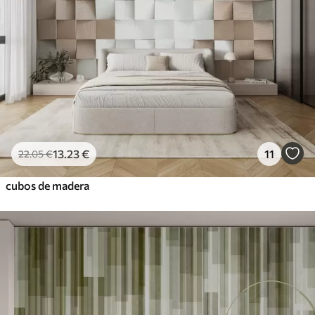
13
.23
€
11
22
.05
€
cubos de madera