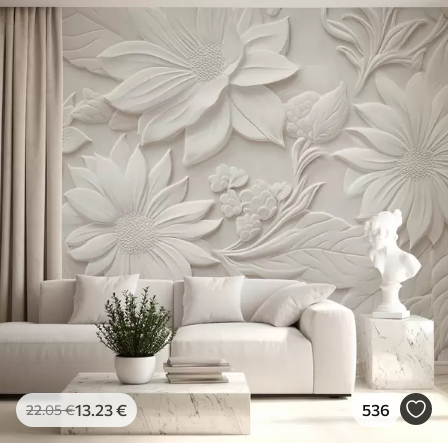
13
.23
€
536
22
.05
€