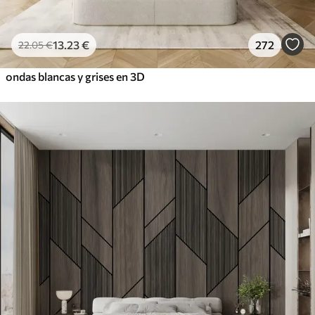
13
.23
€
272
22
.05
€
ondas blancas y grises en 3D