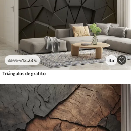
13
.23
€
45
22
.05
€
Triángulos de grafito