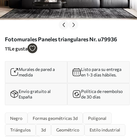
Fotomurales Paneles triangulares Nr. u79936
11
Le gusta
Murales de pared a
Listo para su entrega
medida
en 1-3 días hábiles.
Envío gratuito al
Política de reembolso
España
de 30 días
Negro
Formas geométricas 3d
Poligonal
Triángulos
3d
Geométrico
Estilo industrial