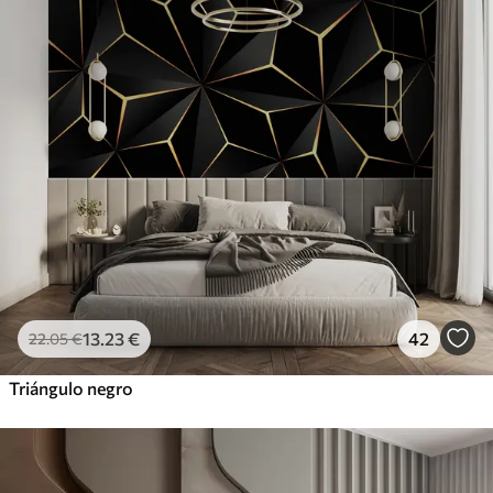
13
.23
€
42
22
.05
€
Triángulo negro