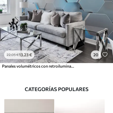
13
.23
€
20
22
.05
€
Panales volumétricos con retroiluminación
CATEGORÍAS POPULARES