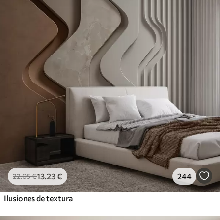
13
.23
€
244
22
.05
€
Ilusiones de textura