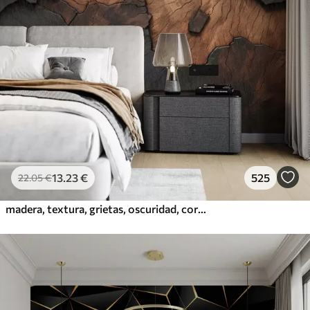
13
.23
€
525
22
.05
€
madera, textura, grietas, oscuridad, corteza, superficie