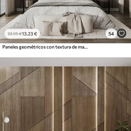
13
.23
€
54
22
.05
€
Paneles geométricos con textura de madera