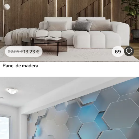
13
.23
€
69
22
.05
€
Panel de madera