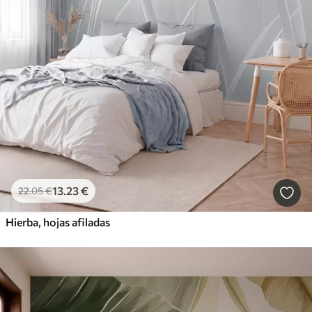
13
.23
€
22
.05
€
Hierba, hojas afiladas