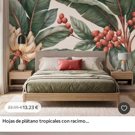
13
.23
€
22
.05
€
Hojas de plátano tropicales con racimos de bayas de café rojas, estilo acuarela