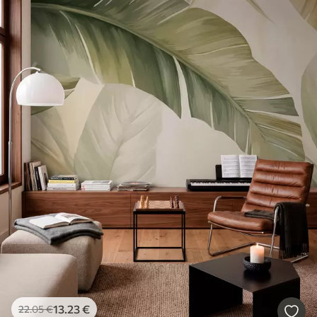
13
.23
€
22
.05
€