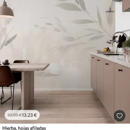
13
.23
€
22
.05
€
Hierba, hojas afiladas