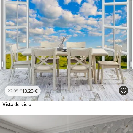
13
.23
€
22
.05
€
Vista del cielo