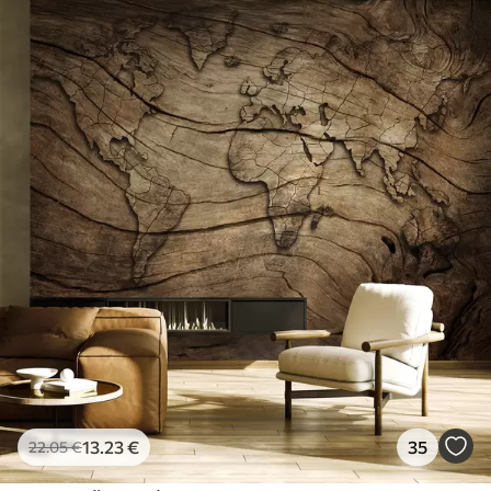
13
.23
€
35
22
.05
€