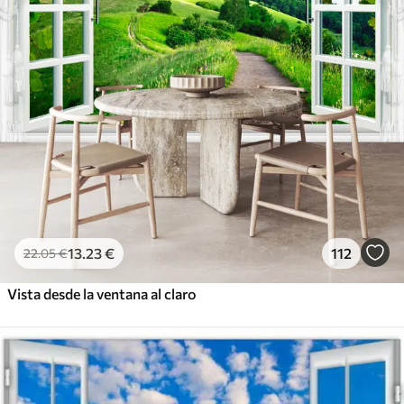
13
.23
€
112
22
.05
€
Vista desde la ventana al claro