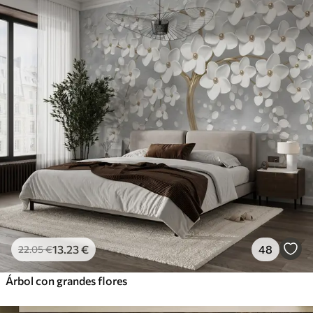
13
.23
€
48
22
.05
€
Árbol con grandes flores