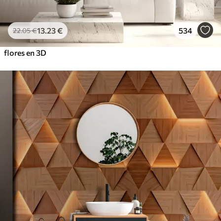
13
.23
€
534
22
.05
€
flores en 3D