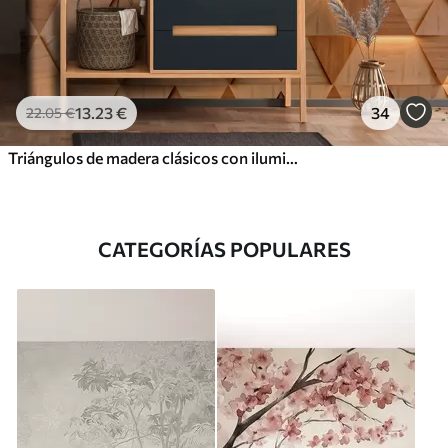
13
.23
€
34
22
.05
€
Triángulos de madera clásicos con iluminación 3D
CATEGORÍAS POPULARES