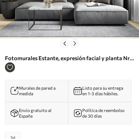
Fotomurales Estante, expresión facial y planta Nr.
u66450
Murales de pared a
Listo para su entrega
medida
en 1-3 días hábiles.
Envío gratuito al
Política de reembolso
España
de 30 días
3d