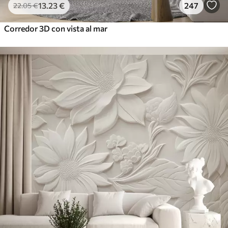
13
.23
€
247
22
.05
€
Corredor 3D con vista al mar