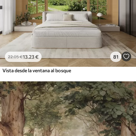
13
.23
€
81
22
.05
€
Vista desde la ventana al bosque