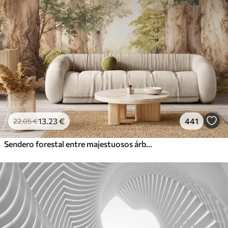
13
.23
€
441
22
.05
€
Sendero forestal entre majestuosos árboles en estilo acuarela