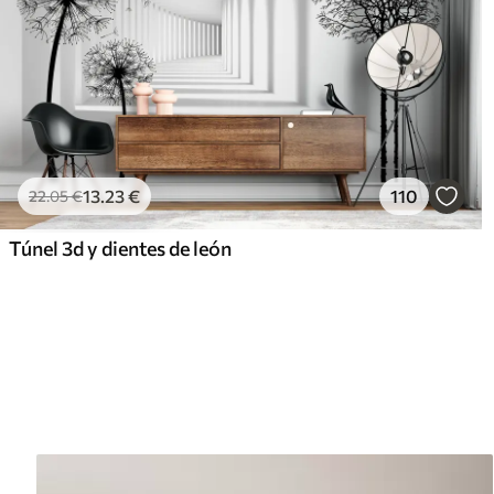
13
.23
€
110
22
.05
€
Túnel 3d y dientes de león