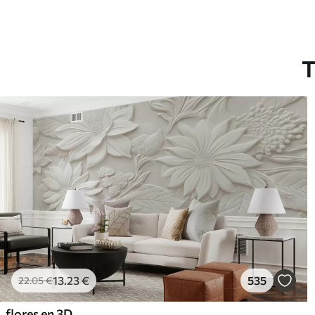
T
13
.23
€
535
22
.05
€
flores en 3D