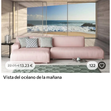
13
.23
€
122
22
.05
€
Vista del océano de la mañana