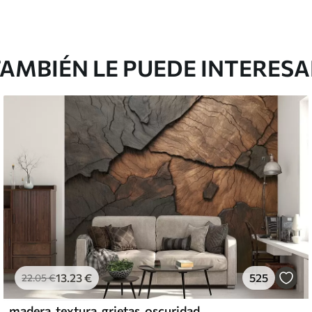
AMBIÉN LE PUEDE INTERES
13
.23
€
525
22
.05
€
madera, textura, grietas, oscuridad, corteza, superficie