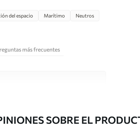
ión del espacio
Marítimo
Neutros
reguntas más frecuentes
e alta calidad, cada uno de ellos adecuado para
 diferentes. Más información a continuación
sonalización.
PINIONES SOBRE EL PRODUC