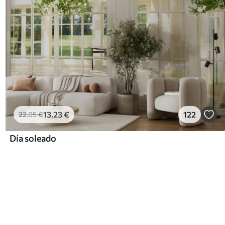
13
.23
€
122
22
.05
€
Día soleado