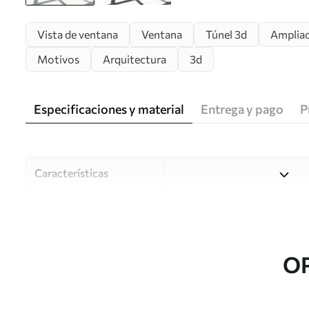
Vista de ventana
Ventana
Túnel 3d
Ampliac
Motivos
Arquitectura
3d
Especificaciones y material
Entrega y pago
P
Características
Material
Elija entre tres materiales d
habitaciones y presupuestos
o durante el proceso de per
O
Autor
Estudio de diseño Uwalls
Número de artículo
u70513