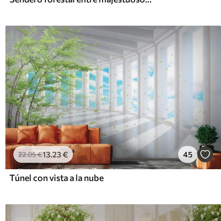
13
.23
€
45
22
.05
€
Túnel con vista a la nube