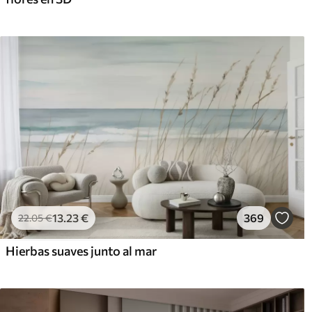
13
.23
€
369
22
.05
€
Hierbas suaves junto al mar