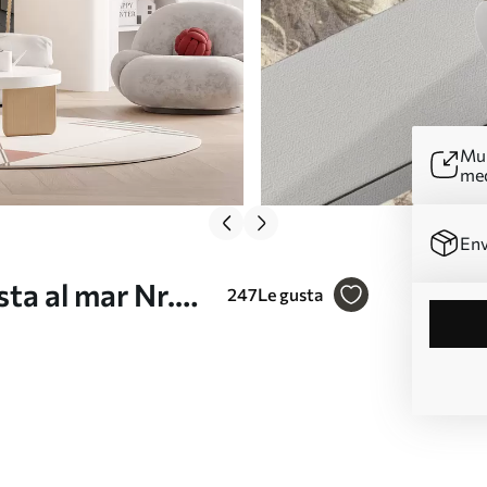
Mur
me
Env
ta al mar Nr.
247
Le gusta