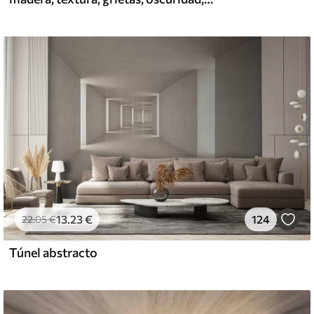
13
.23
€
124
22
.05
€
Túnel abstracto