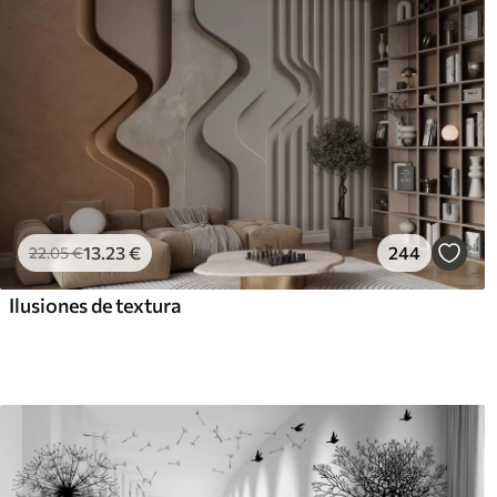
13
.23
€
244
22
.05
€
Ilusiones de textura