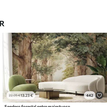
AR
13
.23
€
442
22
.05
€
Sendero forestal entre majestuosos árboles en estilo acuarela