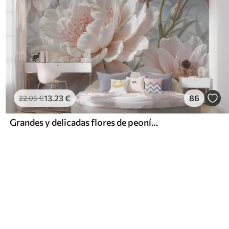
13
.23
€
86
22
.05
€
Grandes y delicadas flores de peonía blancas y rosas con pétalos suaves y esponjosos sobre un fondo gris difuminado