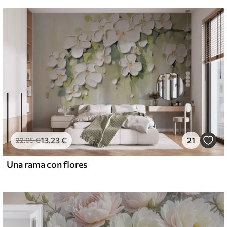
13
.23
€
21
22
.05
€
Una rama con flores