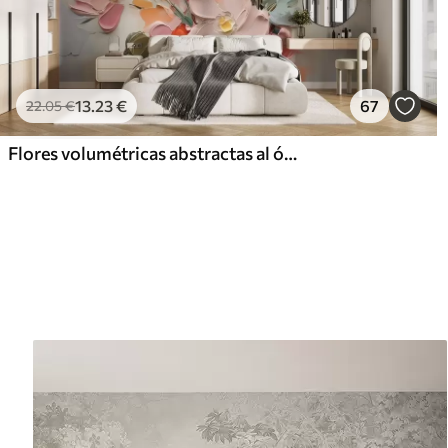
13
.23
€
67
22
.05
€
Flores volumétricas abstractas al óleo