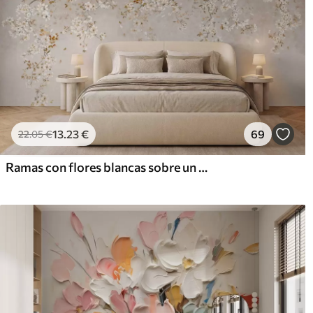
13
.23
€
69
22
.05
€
Ramas con flores blancas sobre un fondo beige suave.