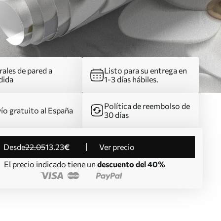
ales de pared a
Listo para su entrega en
dida
1-3 días hábiles.
Política de reembolso de
ío gratuito al España
30 días
desde
22
.05
13
.23
€
Ver precio
El precio indicado tiene un
descuento del 40%