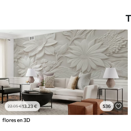
T
13
.23
€
536
22
.05
€
flores en 3D