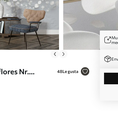
Mur
me
Env
lores Nr.
48
Le gusta