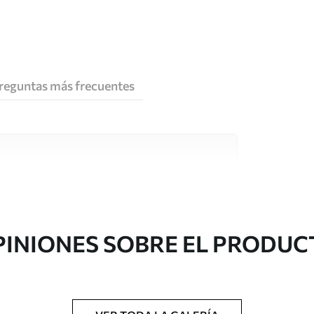
reguntas más frecuentes
e alta calidad, cada uno de ellos adecuado para
 diferentes. Más información a continuación
sonalización.
PINIONES SOBRE EL PRODUC