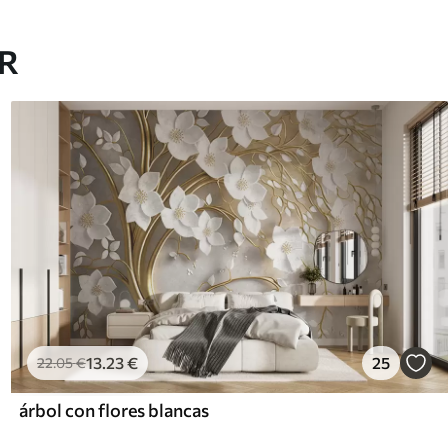
AR
13
.23
€
25
22
.05
€
árbol con flores blancas