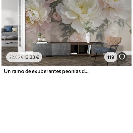
13
.23
€
119
22
.05
€
Un ramo de exuberantes peonías de colores pastel y otras flores sobre un fondo suave y difuminado