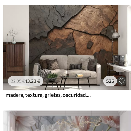
13
.23
€
525
22
.05
€
madera, textura, grietas, oscuridad, corteza, superficie