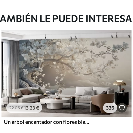
AMBIÉN LE PUEDE INTERES
13
.23
€
336
22
.05
€
Un árbol encantador con flores blancas contra el fondo de nubes en un estilo interesante en delicados colores cálidos