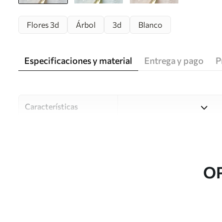
Flores 3d
Árbol
3d
Blanco
Especificaciones y material
Entrega y pago
P
Características
Material
Elija entre tres materiales d
habitaciones y presupuestos
o durante el proceso de per
O
Autor
Estudio de diseño Uwalls
Número de artículo
u37065