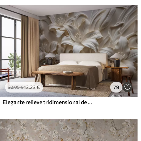
13
.23
€
79
22
.05
€
Elegante relieve tridimensional de color beige de lirios tallados