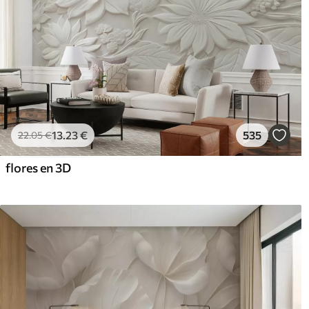
13
.23
€
535
22
.05
€
flores en 3D