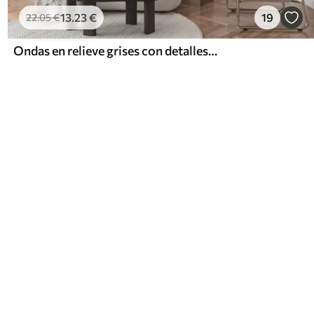
13
.23
€
19
22
.05
€
Ondas en relieve grises con detalles en amarillo