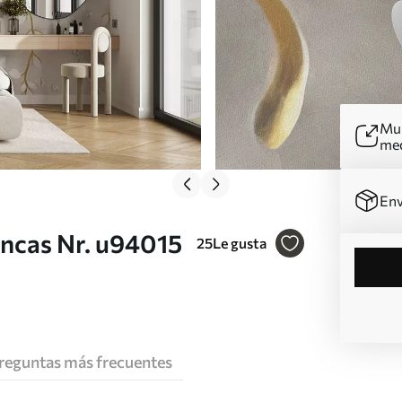
Mur
me
Env
ancas Nr. u94015
25
Le gusta
reguntas más frecuentes