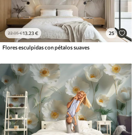
13
.23
€
25
22
.05
€
Flores esculpidas con pétalos suaves