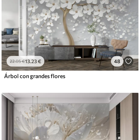
13
.23
€
48
22
.05
€
Árbol con grandes flores