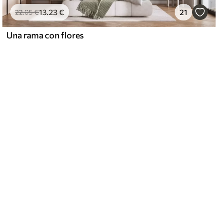
13
.23
€
21
22
.05
€
Una rama con flores