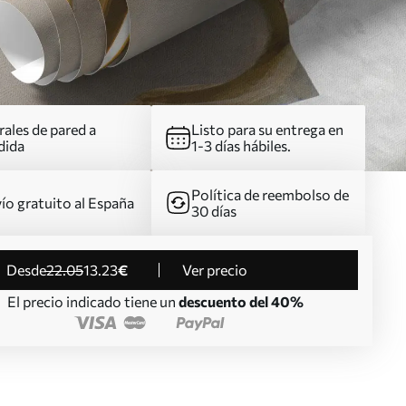
ales de pared a
Listo para su entrega en
dida
1-3 días hábiles.
Política de reembolso de
ío gratuito al España
30 días
desde
22
.05
13
.23
€
Ver precio
El precio indicado tiene un
descuento del 40%