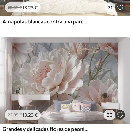
13
.23
€
71
22
.05
€
Amapolas blancas contra una pared con luz solar y efecto 3D
13
.23
€
86
22
.05
€
Grandes y delicadas flores de peonía blancas y rosas con pétalos suaves y esponjosos sobre un fondo gris difuminado