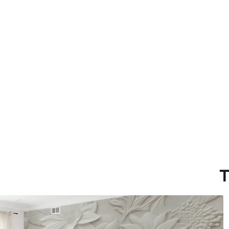
Método de aplicación
Aplicación sin fisuras
Materiales disponibles
Estándar
Pr
45
.00
56
.
27
.00
€
/m²
Vinilo Premium
Pee
65
.00
81
.
39
.00
€
/m²
T