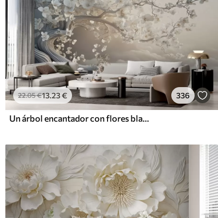
13
.23
€
336
22
.05
€
Un árbol encantador con flores blancas contra el fondo de nubes en un estilo interesante en delicados colores cálidos