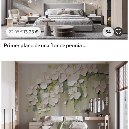
13
.23
€
54
22
.05
€
Primer plano de una flor de peonía blanca con delicados pétalos y gotas de agua