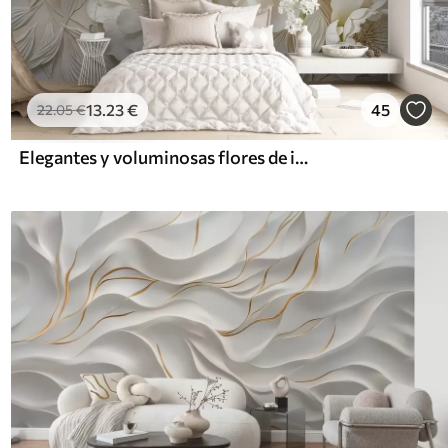
13
.23
€
45
22
.05
€
Elegantes y voluminosas flores de imitación de peonía blanca con suaves pétalos y centros amarillo pastel, sobre un fondo claro