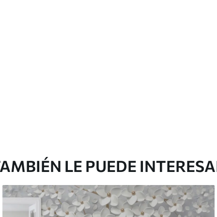
emium
67
34
.00
€
/m²
l and Stick
65
48
.99
€
/m²
AMBIÉN LE PUEDE INTERES