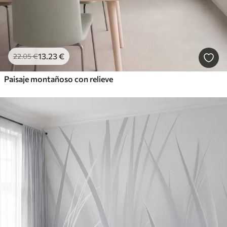
13
.23
€
22
.05
€
Paisaje montañoso con relieve