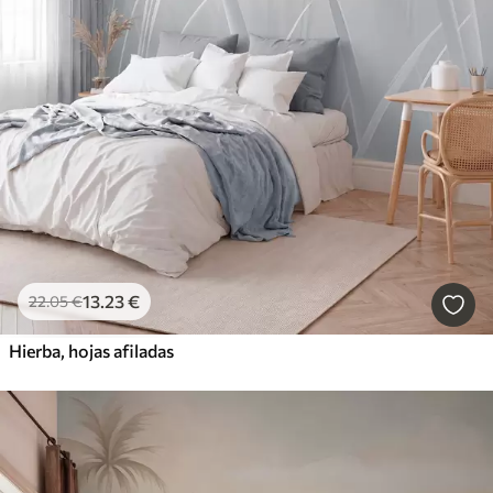
13
.23
€
22
.05
€
Hierba, hojas afiladas