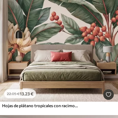
13
.23
€
22
.05
€
Hojas de plátano tropicales con racimos de bayas de café rojas, estilo acuarela