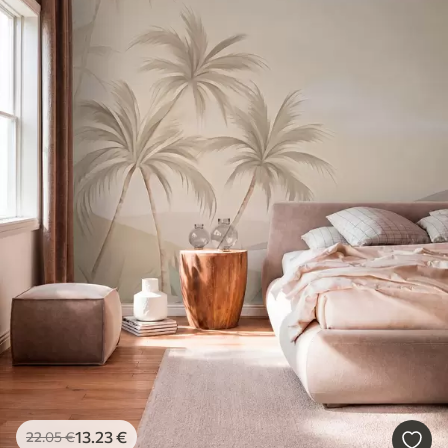
13
.23
€
22
.05
€