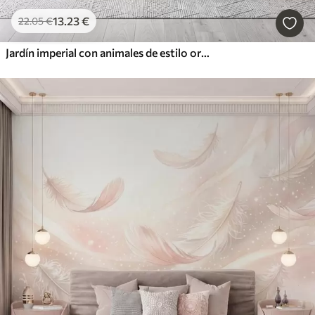
13
.23
€
22
.05
€
Jardín imperial con animales de estilo oriental: mono, leopardo, tigre, pavo real y garza