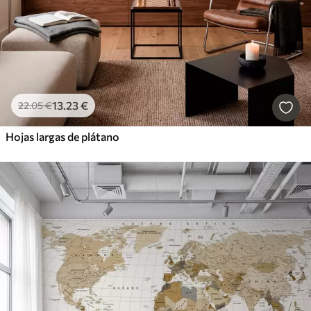
13
.23
€
22
.05
€
Hojas largas de plátano