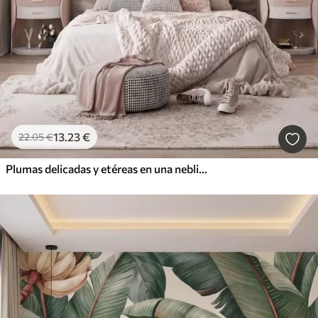
13
.23
€
22
.05
€
Plumas delicadas y etéreas en una neblina de color rosa melocotón con destellos