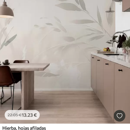
13
.23
€
22
.05
€
Hierba, hojas afiladas