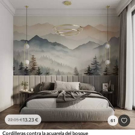
13
.23
€
22
.05
€
61
Cordilleras contra la acuarela del bosque