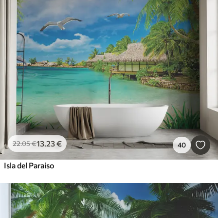
13
.23
€
22
.05
€
40
Isla del Paraiso