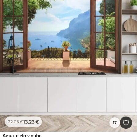
13
.23
€
22
.05
€
17
Agua, cielo y nube