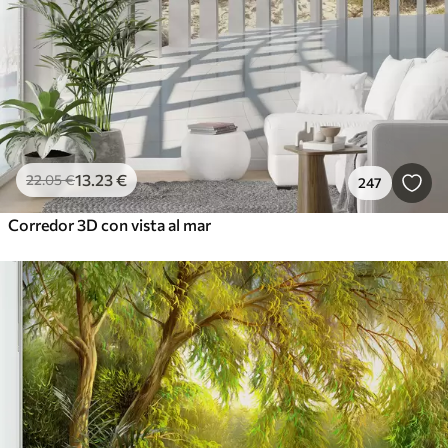
13
.23
€
22
.05
€
247
Corredor 3D con vista al mar