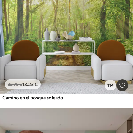
13
.23
€
22
.05
€
114
Camino en el bosque soleado