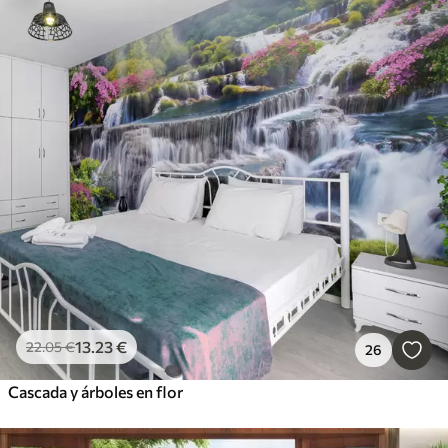
13
.23
€
22
.05
€
26
Cascada y árboles en flor