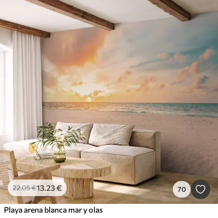
13
.23
€
22
.05
€
70
Playa arena blanca mar y olas