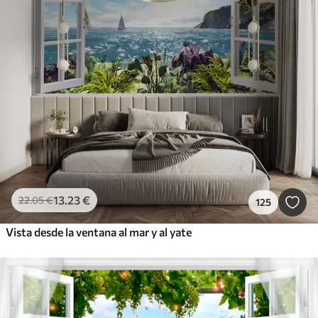
13
.23
€
22
.05
€
125
Vista desde la ventana al mar y al yate