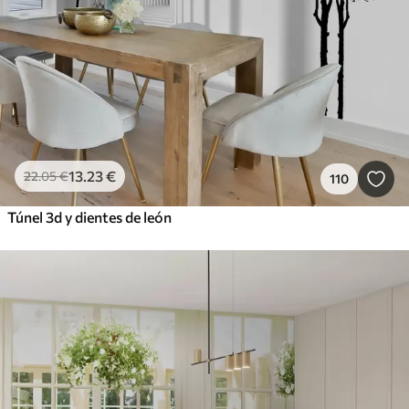
13
.23
€
22
.05
€
110
Túnel 3d y dientes de león