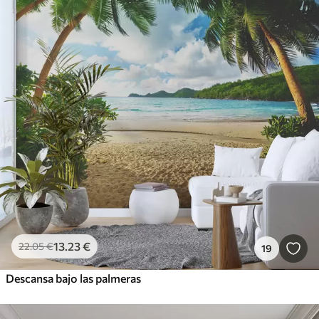
13
.23
€
22
.05
€
19
Descansa bajo las palmeras