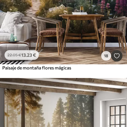
13
.23
€
22
.05
€
18
Paisaje de montaña flores mágicas