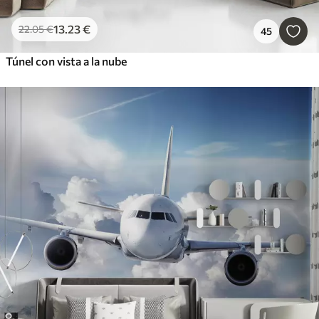
13
.23
€
22
.05
€
45
Túnel con vista a la nube