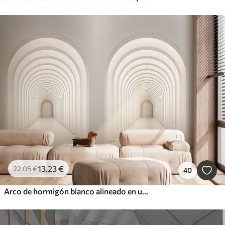
13
.23
€
22
.05
€
40
Arco de hormigón blanco alineado en una larga fila con luz