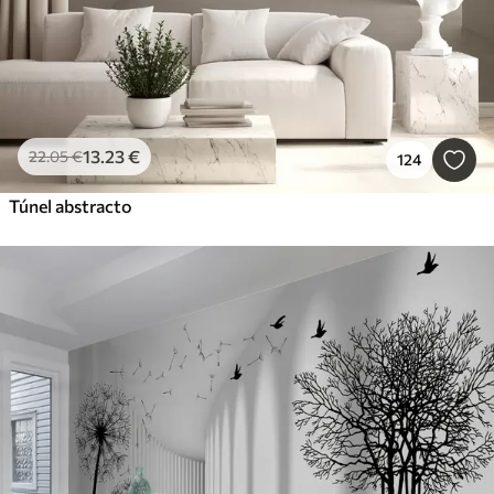
13
.23
€
22
.05
€
124
Túnel abstracto