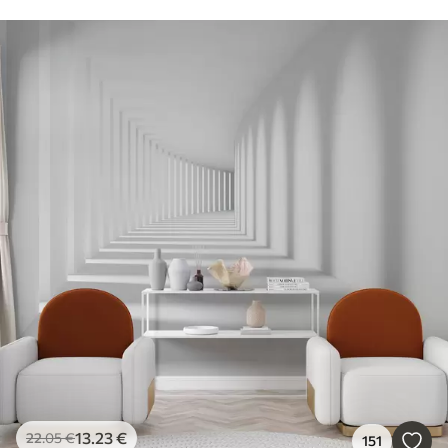
13
.23
€
22
.05
€
151