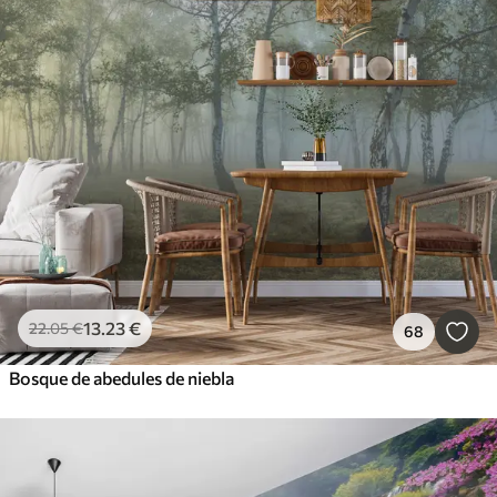
13
.23
€
22
.05
€
68
Bosque de abedules de niebla