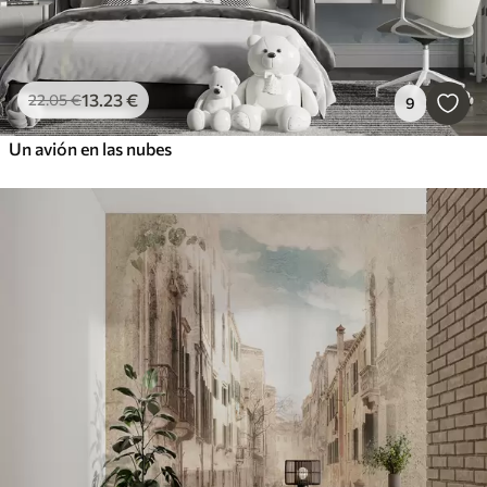
13
.23
€
22
.05
€
9
Un avión en las nubes