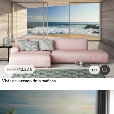
13
.23
€
22
.05
€
122
Vista del océano de la mañana