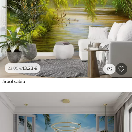
13
.23
€
22
.05
€
172
árbol sabio