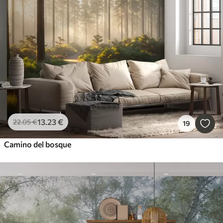
13
.23
€
22
.05
€
19
Camino del bosque