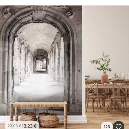
13
.23
€
22
.05
€
123