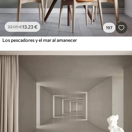
13
.23
€
22
.05
€
197
Los pescadores y el mar al amanecer