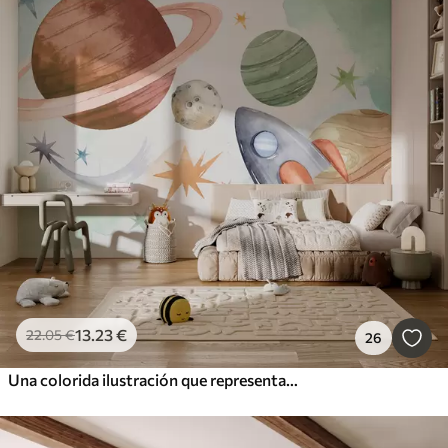
13
.23
€
22
.05
€
26
Una colorida ilustración que representa varios planetas y acuarela espacial