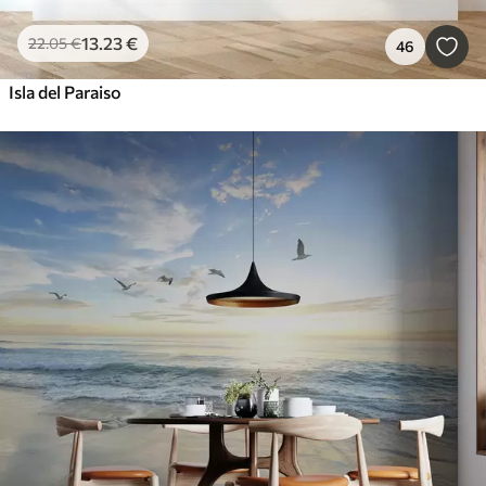
13
.23
€
22
.05
€
46
Isla del Paraiso