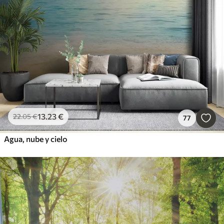
13
.23
€
22
.05
€
77
Agua, nube y cielo