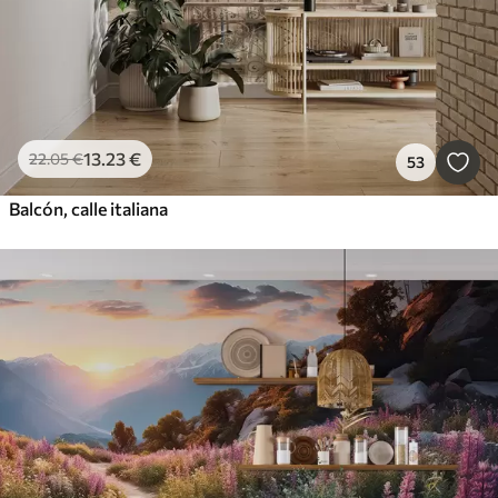
13
.23
€
22
.05
€
53
Balcón, calle italiana