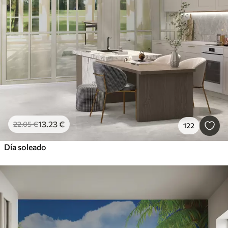
13
.23
€
22
.05
€
122
Día soleado