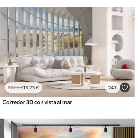
13
.23
€
247
22
.05
€
Corredor 3D con vista al mar