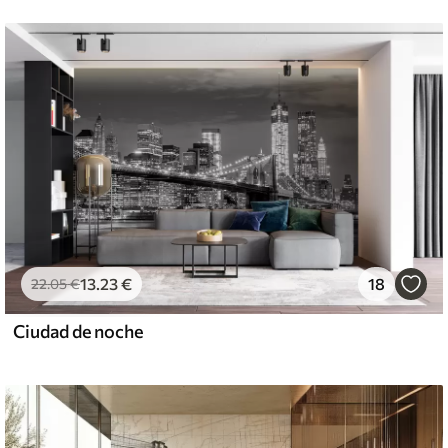
13
.23
€
18
22
.05
€
Ciudad de noche