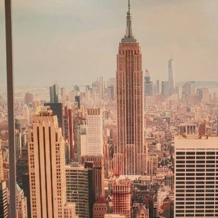
Método de aplicación
Aplicación sin fisuras
Materiales disponibles
Estándar
Pr
45
.00
56
.
27
.00
€
/m²
Vinilo Premium
Pee
65
.00
81
.
39
.00
€
/m²