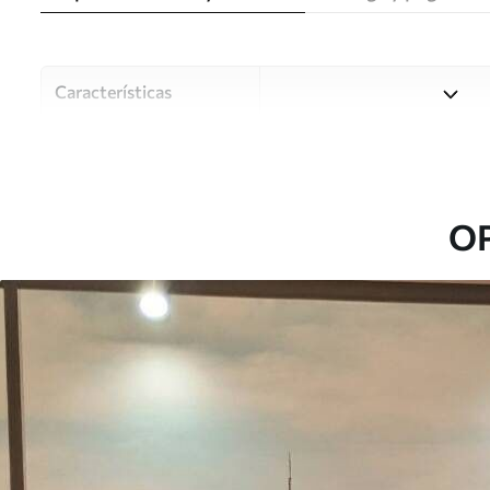
Características
Material
Elija entre tres materiales d
habitaciones y presupuestos
o durante el proceso de per
O
Autor
Estudio de diseño Uwalls
Número de artículo
u68001
Producción
Impreso bajo pedido y entre
Adicionalmente
Disponible con recubrimient
Limpieza
Se puede limpiar suavemente
con recubrimiento de barniz