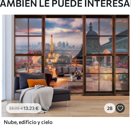
AMBIÉN LE PUEDE INTERES
13
.23
€
28
22
.05
€
Nube, edificio y cielo