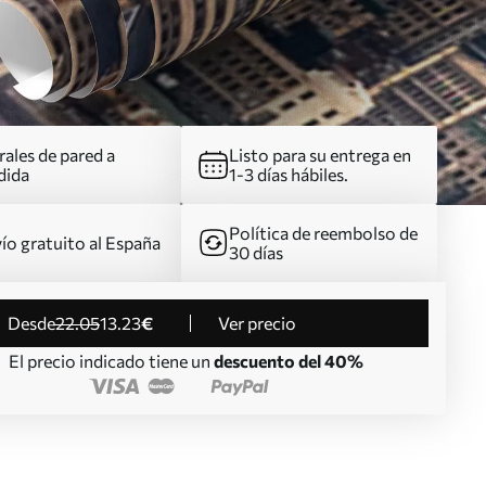
ales de pared a
Listo para su entrega en
dida
1-3 días hábiles.
Política de reembolso de
ío gratuito al España
30 días
desde
22
.05
13
.23
€
Ver precio
El precio indicado tiene un
descuento del 40%