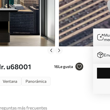
Mur
me
Env
Nr. u68001
16
Le gusta
Ventana
Panorámica
reguntas más frecuentes