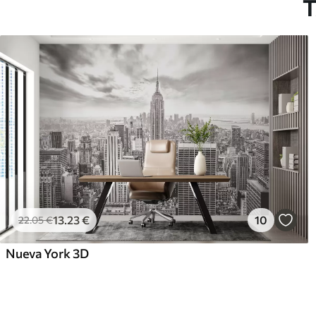
T
13
.23
€
10
22
.05
€
Nueva York 3D