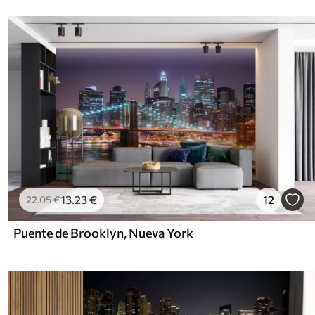
13
.23
€
12
22
.05
€
Puente de Brooklyn, Nueva York