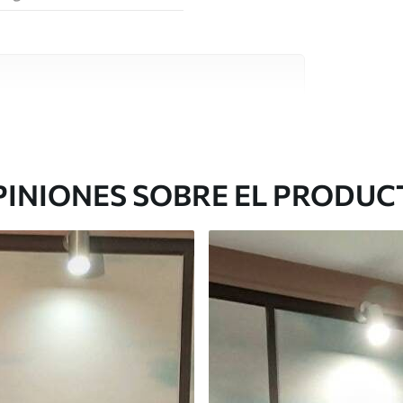
e alta calidad, cada uno de ellos adecuado para
 diferentes. Más información a continuación
sonalización.
PINIONES SOBRE EL PRODUC
gado en rollos de hasta 50 cm de ancho.
o de barniz y/o adhesivo para empapelar.
 con una esponja suave. Los murales de pared
 pueden limpiarse con agua.