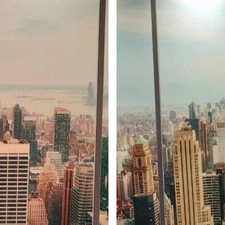
emium
67
34
.00
€
/m²
l and Stick
65
48
.99
€
/m²