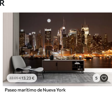
AR
13
.23
€
5
22
.05
€
Paseo marítimo de Nueva York