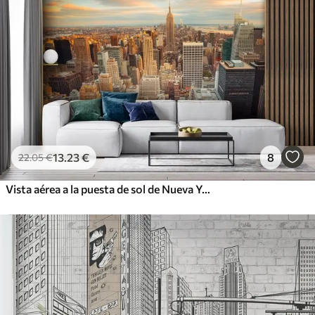
13
.23
€
8
22
.05
€
Vista aérea a la puesta de sol de Nueva York