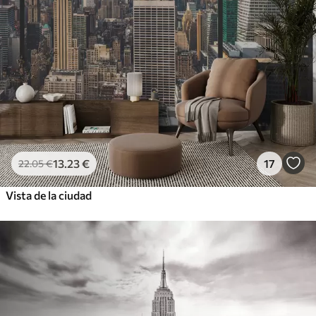
13
.23
€
17
22
.05
€
Vista de la ciudad