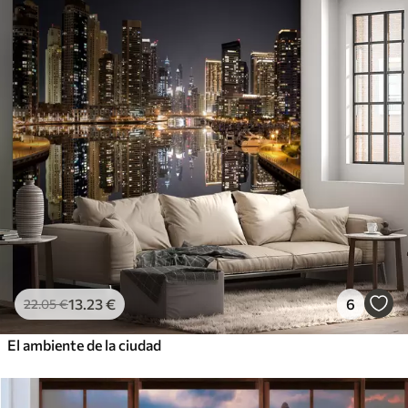
13
.23
€
6
22
.05
€
El ambiente de la ciudad