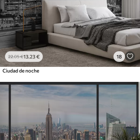
13
.23
€
18
22
.05
€
Ciudad de noche