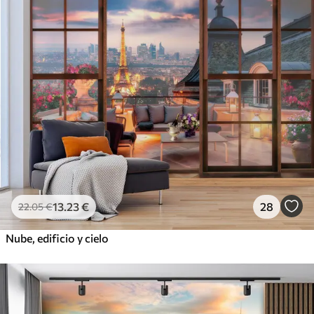
13
.23
€
28
22
.05
€
Nube, edificio y cielo