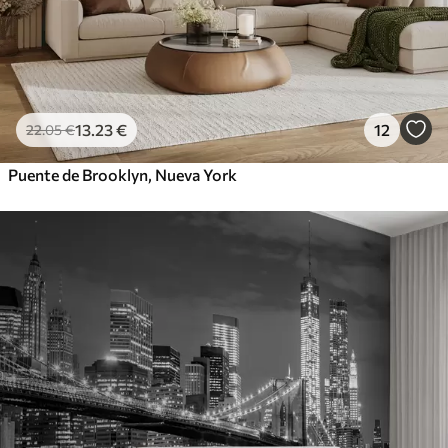
13
.23
€
12
22
.05
€
Puente de Brooklyn, Nueva York