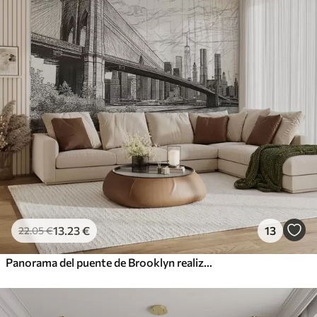
13
.23
€
13
22
.05
€
Panorama del puente de Brooklyn realizado con una técnica retro abocetada con líneas y arañazos