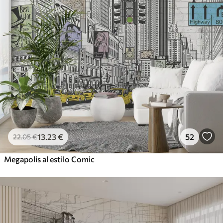
13
.23
€
52
22
.05
€
Megapolis al estilo Comic