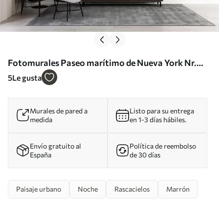
Fotomurales Paseo marítimo de Nueva York Nr.
u57923
5
Le gusta
Murales de pared a
Listo para su entrega
medida
en 1-3 días hábiles.
Envío gratuito al
Política de reembolso
España
de 30 días
Paisaje urbano
Noche
Rascacielos
Marrón