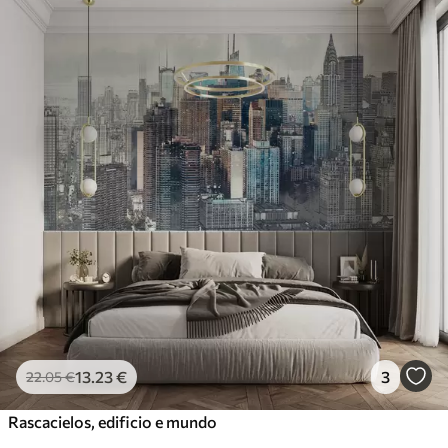
13
.23
€
3
22
.05
€
Rascacielos, edificio e mundo