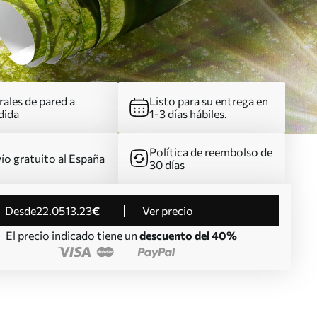
ales de pared a
Listo para su entrega en
dida
1-3 días hábiles.
Política de reembolso de
ío gratuito al España
30 días
desde
22
.05
13
.23
€
Ver precio
El precio indicado tiene un
descuento del 40%