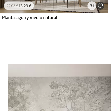
13
.23
€
31
22
.05
€
Planta, agua y medio natural