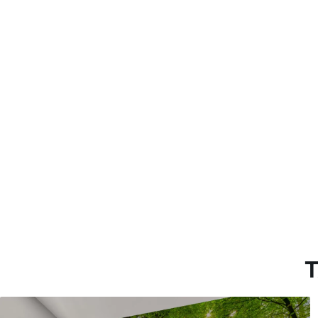
Limpieza
Se puede limpiar suavemente
con recubrimiento de barniz
Método de aplicación
Aplicación sin fisuras
Materiales disponibles
Estándar
Pr
45
.00
56
.
27
.00
€
/m²
Vinilo Premium
Pee
65
.00
81
.
39
.00
€
/m²
T