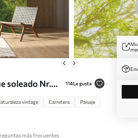
Mur
me
Env
e soleado Nr.
114
Le gusta
aturaleza vintage
Carretera
Paisaje
reguntas más frecuentes