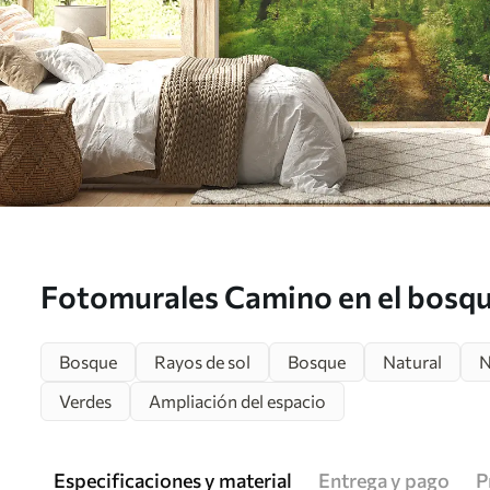
Fotomurales Camino en el bosqu
u22252
Bosque
Rayos de sol
Bosque
Natural
N
Verdes
Ampliación del espacio
Especificaciones y material
Entrega y pago
P