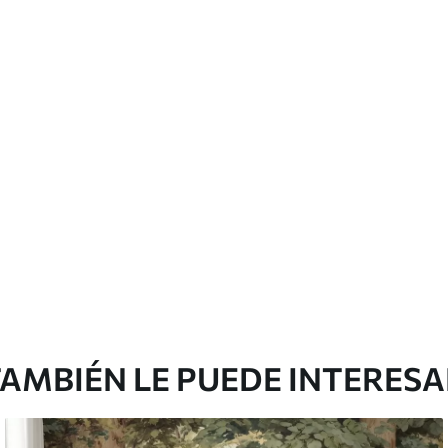
 con una esponja suave. Los murales de pared
 pueden limpiarse con agua.
emium
67
34
.00
€
/m²
l and Stick
65
48
.99
€
/m²
AMBIÉN LE PUEDE INTERES