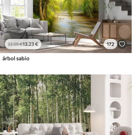
13
.23
€
172
22
.05
€
árbol sabio