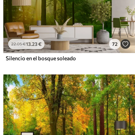
13
.23
€
72
22
.05
€
Silencio en el bosque soleado