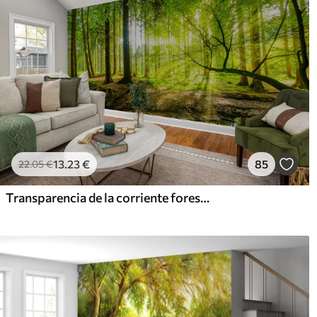
13
.23
€
85
22
.05
€
Transparencia de la corriente forestal