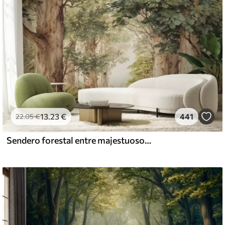
13
.23
€
441
22
.05
€
Sendero forestal entre majestuosos árboles en estilo acuarela