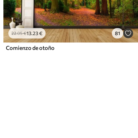
13
.23
€
81
22
.05
€
Comienzo de otoño