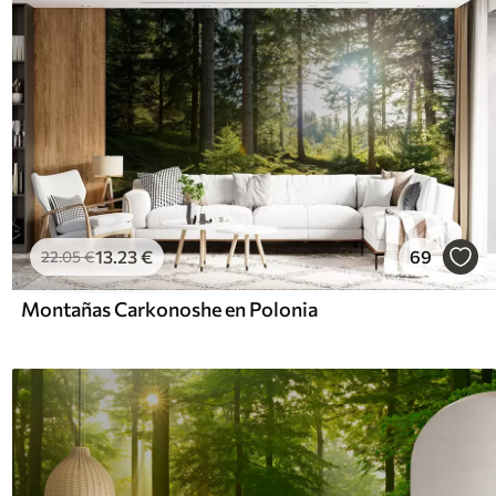
13
.23
€
69
22
.05
€
Montañas Carkonoshe en Polonia