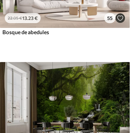
13
.23
€
55
22
.05
€
Bosque de abedules