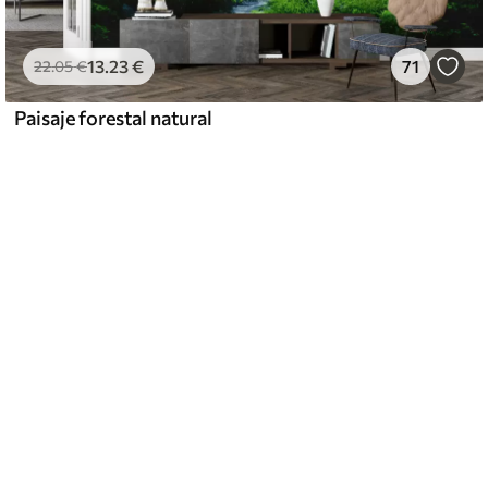
13
.23
€
71
22
.05
€
Paisaje forestal natural