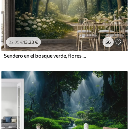
13
.23
€
56
22
.05
€
Sendero en el bosque verde, flores blancas, luz del sol, dibujo estilo acrílico