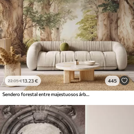
13
.23
€
445
22
.05
€
Sendero forestal entre majestuosos árboles en estilo acuarela