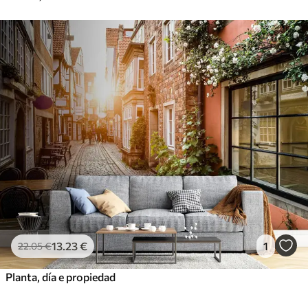
13
.23
€
1
22
.05
€
Planta, día e propiedad