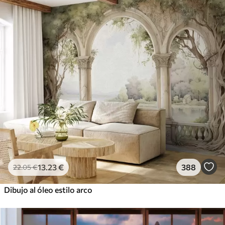
13
.23
€
388
22
.05
€
Dibujo al óleo estilo arco