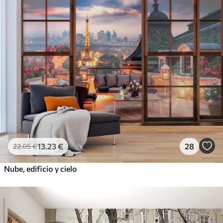
13
.23
€
28
22
.05
€
Nube, edificio y cielo