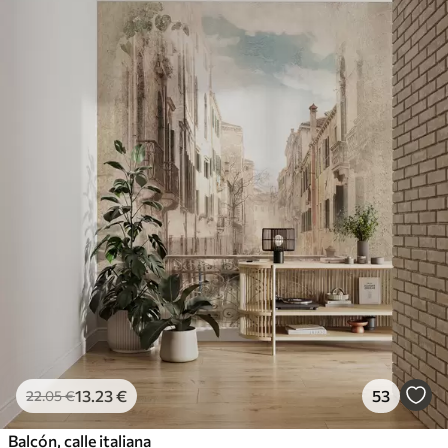
13
.23
€
53
22
.05
€
Balcón, calle italiana