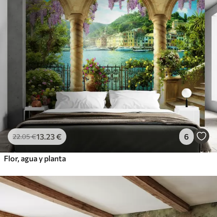
13
.23
€
6
22
.05
€
Flor, agua y planta