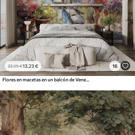
13
.23
€
16
22
.05
€
Flores en macetas en un balcón de Venecia acuarela