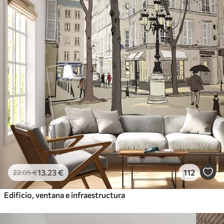
13
.23
€
112
22
.05
€
Edificio, ventana e infraestructura