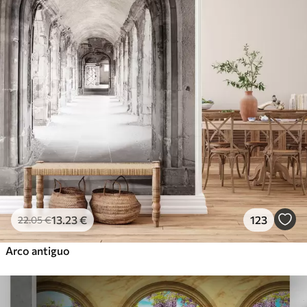
13
.23
€
123
22
.05
€
Arco antiguo