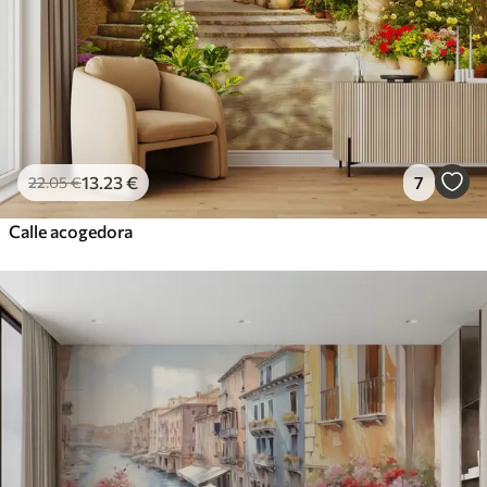
13
.23
€
7
22
.05
€
Calle acogedora