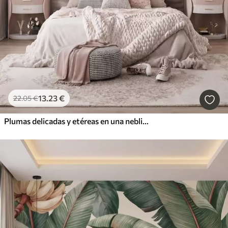
13
.23
€
22
.05
€
Plumas delicadas y etéreas en una neblina de color rosa melocotón con destellos