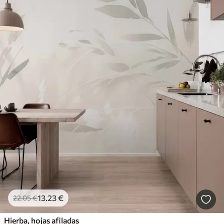
13
.23
€
22
.05
€
Hierba, hojas afiladas