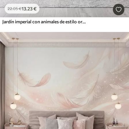
13
.23
€
22
.05
€
Jardín imperial con animales de estilo oriental: mono, leopardo, tigre, pavo real y garza