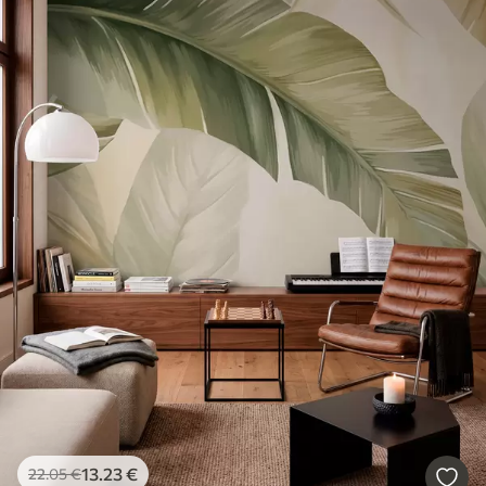
13
.23
€
22
.05
€