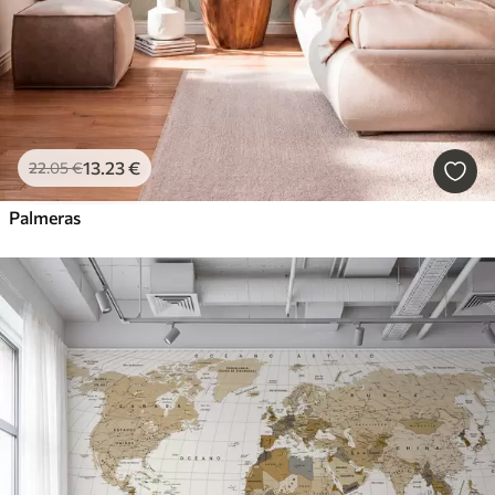
13
.23
€
22
.05
€
Palmeras