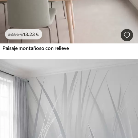
13
.23
€
22
.05
€
Paisaje montañoso con relieve