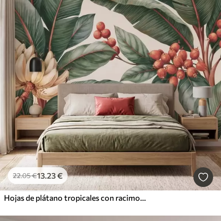
13
.23
€
22
.05
€
Hojas de plátano tropicales con racimos de bayas de café rojas, estilo acuarela