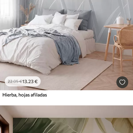
13
.23
€
22
.05
€
Hierba, hojas afiladas