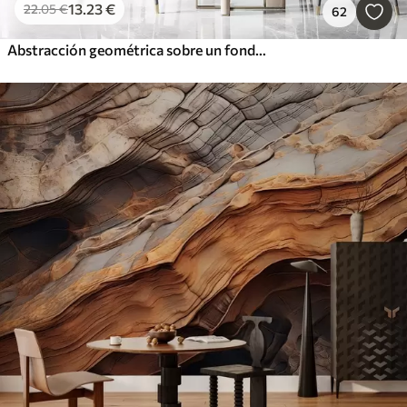
13
.23
€
22
.05
€
62
Abstracción geométrica sobre un fondo de mármol en colores pastel