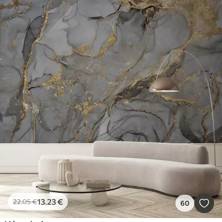
13
.23
€
22
.05
€
60