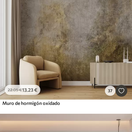
13
.23
€
22
.05
€
37
Muro de hormigón oxidado