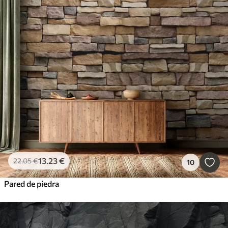
13
.23
€
22
.05
€
10
Pared de piedra