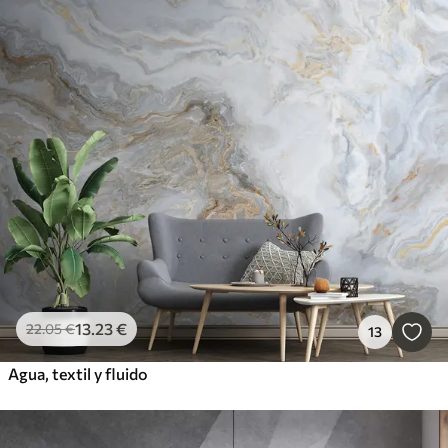
13
.23
€
22
.05
€
13
Agua, textil y fluido