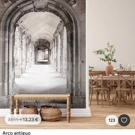
13
.23
€
22
.05
€
123
Arco antiguo