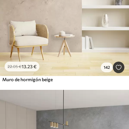
13
.23
€
22
.05
€
142
Muro de hormigón beige