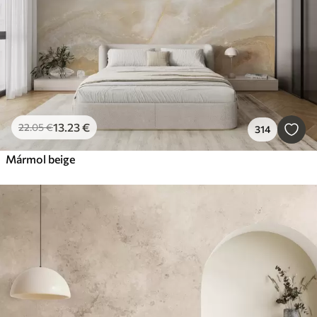
13
.23
€
22
.05
€
314
Mármol beige