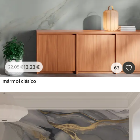
13
.23
€
22
.05
€
63
mármol clásico