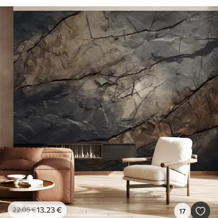
13
.23
€
22
.05
€
17