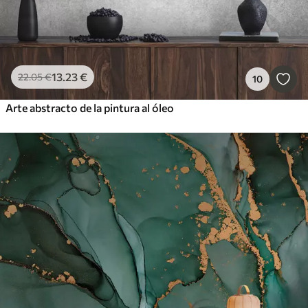
13
.23
€
22
.05
€
10
Arte abstracto de la pintura al óleo