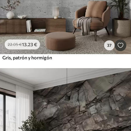
13
.23
€
22
.05
€
37
Gris, patrón y hormigón