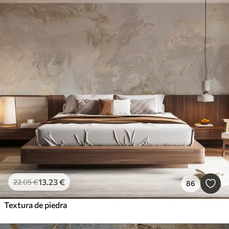
13
.23
€
22
.05
€
86
Textura de piedra