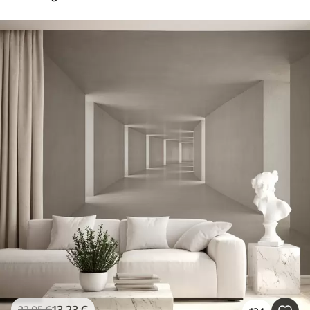
13
.23
€
22
.05
€