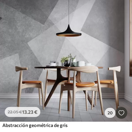
13
.23
€
22
.05
€
20
Abstracción geométrica de gris