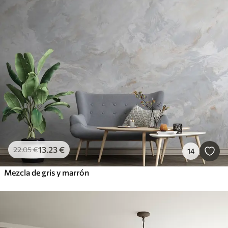
13
.23
€
22
.05
€
14
Mezcla de gris y marrón