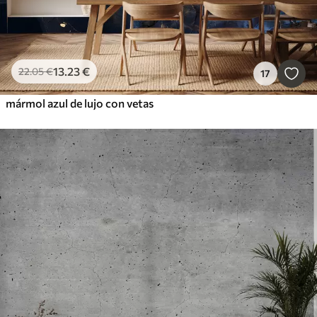
13
.23
€
22
.05
€
17
mármol azul de lujo con vetas