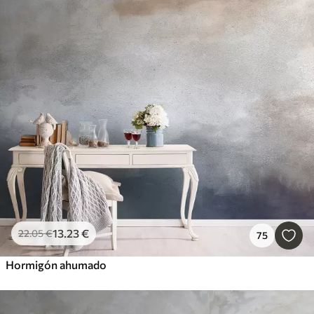
13
.23
€
22
.05
€
75
Hormigón ahumado