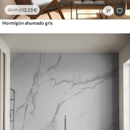
13
.23
€
22
.05
€
37
Hormigón ahumado gris