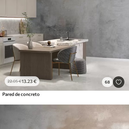
13
.23
€
22
.05
€
68
Pared de concreto