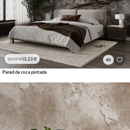
13
.23
€
22
.05
€
40
Pared de roca pintada