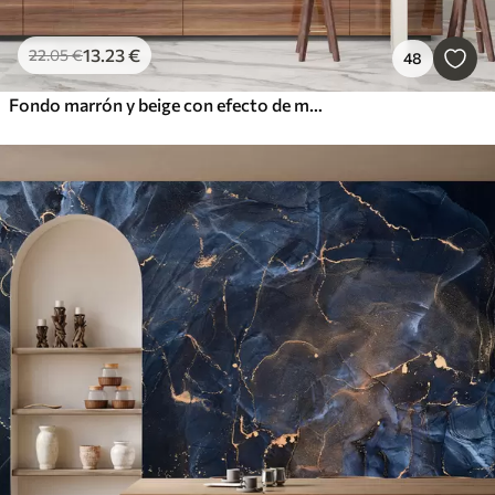
13
.23
€
22
.05
€
48
Fondo marrón y beige con efecto de muro de hormigón