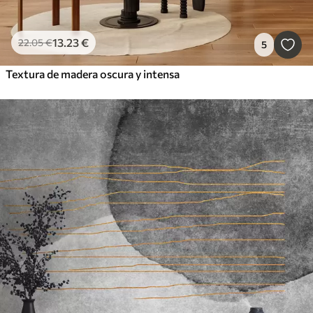
13
.23
€
22
.05
€
5
Textura de madera oscura y intensa