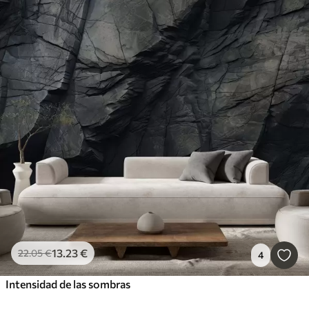
13
.23
€
22
.05
€
4
Intensidad de las sombras