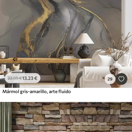
13
.23
€
22
.05
€
29
Mármol gris-amarillo, arte fluido