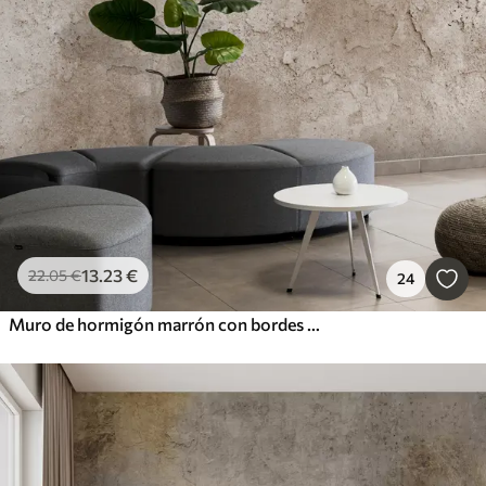
13
.23
€
22
.05
€
24
Muro de hormigón marrón con bordes ásperos