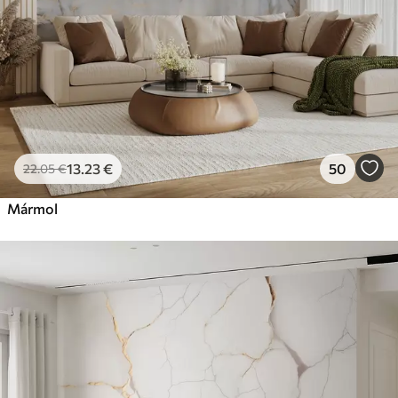
13
.23
€
50
22
.05
€
Mármol