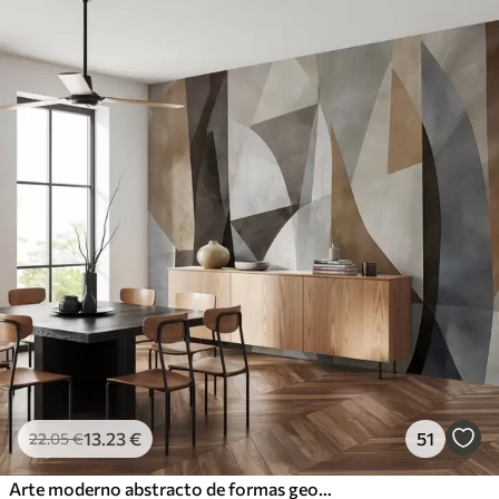
13
.23
€
51
22
.05
€
Arte moderno abstracto de formas geométricas texturadas en tonos marrones, grises y beige