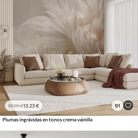
13
.23
€
91
22
.05
€
Plumas ingrávidas en tonos crema vainilla