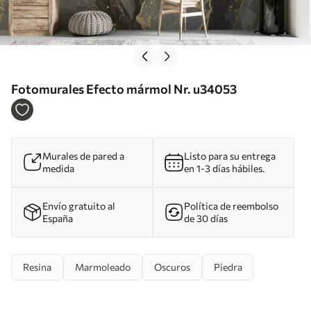
Fotomurales Efecto mármol Nr. u34053
Murales de pared a
Listo para su entrega
medida
en 1-3 días hábiles.
Envío gratuito al
Política de reembolso
España
de 30 días
Resina
Marmoleado
Oscuros
Piedra