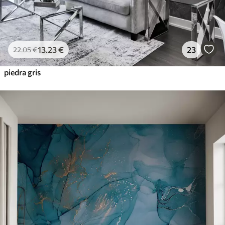
13
.23
€
23
22
.05
€
piedra gris