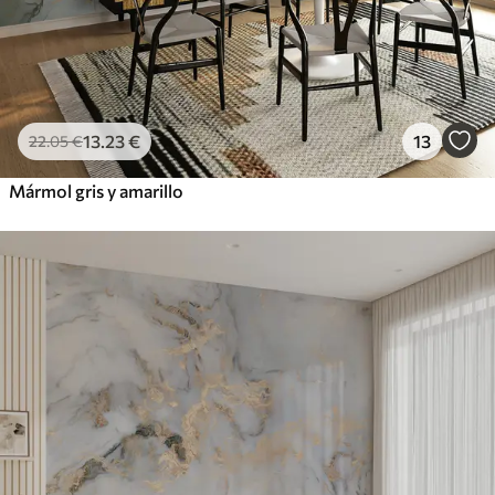
13
.23
€
13
22
.05
€
Mármol gris y amarillo