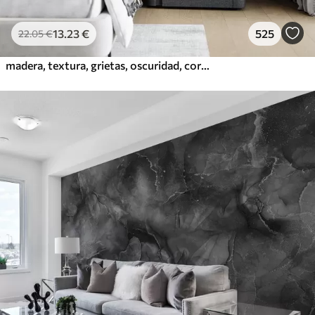
13
.23
€
525
22
.05
€
madera, textura, grietas, oscuridad, corteza, superficie