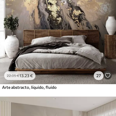
13
.23
€
27
22
.05
€
Arte abstracto, líquido, fluido