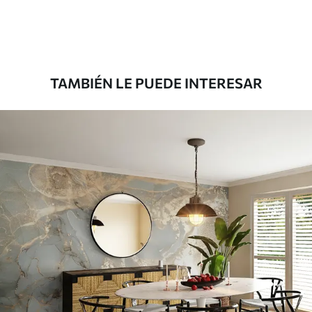
Premium
56
.67
34
.00
€
/m²
TAMBIÉN LE PUEDE INTERESAR
Vinilo Premium
65
.00
39
.00
€
/m²
Peel and Stick
81
.65
48
.99
€
/m²