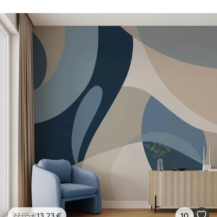
13
.23
€
10
22
.05
€