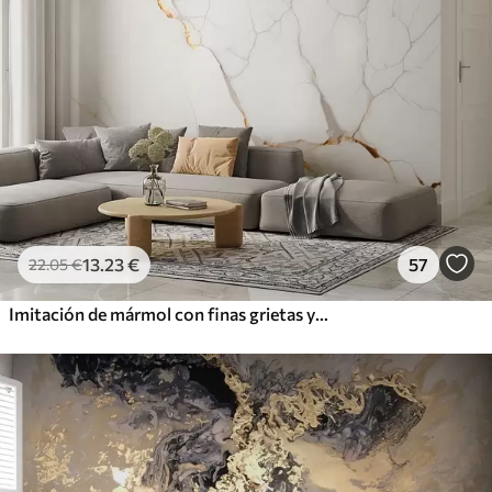
13
.23
€
57
22
.05
€
Imitación de mármol con finas grietas y vetas amarillas