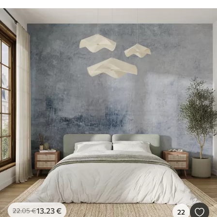
13
.23
€
22
.05
€
22