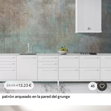
13
.23
€
22
.05
€
45
patrón arqueado en la pared del grunge