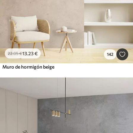
13
.23
€
22
.05
€
142
Muro de hormigón beige