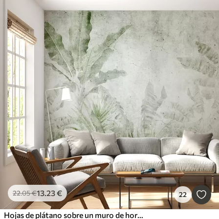
13
.23
€
22
.05
€
22
Hojas de plátano sobre un muro de hormigón