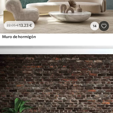
13
.23
€
22
.05
€
14
Muro de hormigón