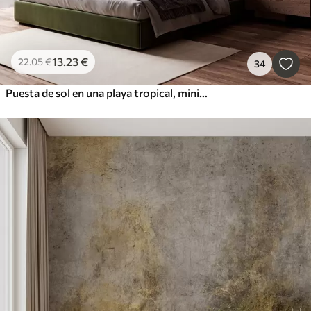
13
.23
€
22
.05
€
34
Puesta de sol en una playa tropical, minimalismo elegante y loft