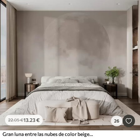
13
.23
€
22
.05
€
26
Gran luna entre las nubes de color beige estilo loft