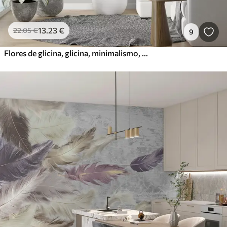
13
.23
€
22
.05
€
9
Flores de glicina, glicina, minimalismo, monocromo, loft y estilo japonés