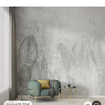
13
.23
€
22
.05
€