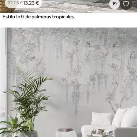
13
.23
€
22
.05
€
19
Estilo loft de palmeras tropicales