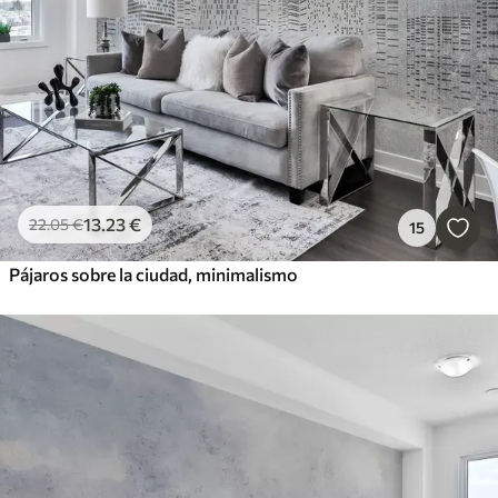
13
.23
€
22
.05
€
15
Pájaros sobre la ciudad, minimalismo