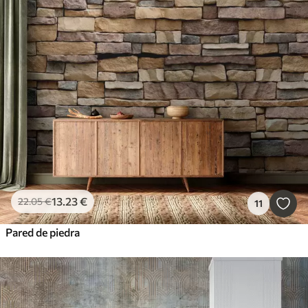
13
.23
€
22
.05
€
11
Pared de piedra