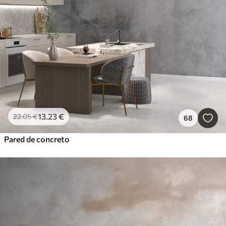
13
.23
€
22
.05
€
68
Pared de concreto