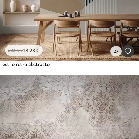
13
.23
€
22
.05
€
27
estilo retro abstracto