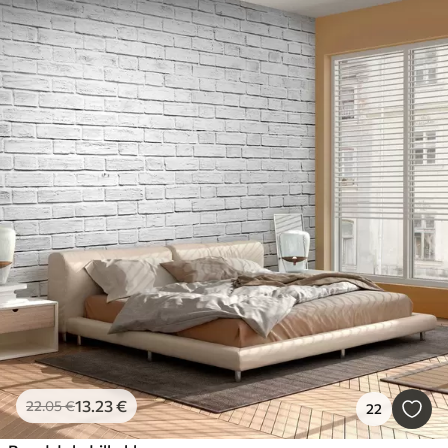
13
.23
€
22
.05
€
22