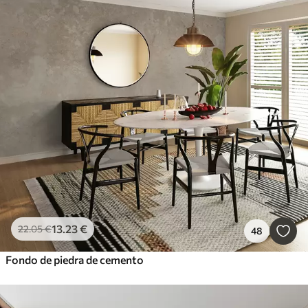
13
.23
€
22
.05
€
48
Fondo de piedra de cemento