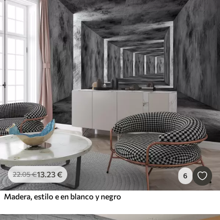
13
.23
€
22
.05
€
6
Madera, estilo e en blanco y negro