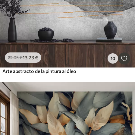
13
.23
€
22
.05
€
10
Arte abstracto de la pintura al óleo