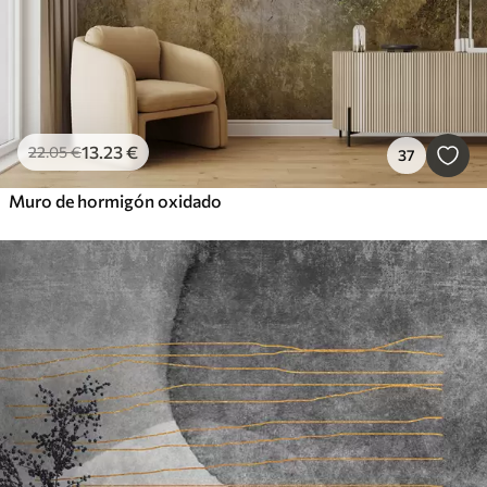
13
.23
€
22
.05
€
37
Muro de hormigón oxidado