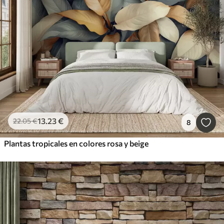
13
.23
€
22
.05
€
8
Plantas tropicales en colores rosa y beige