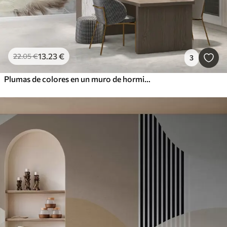
13
.23
€
22
.05
€
3
Plumas de colores en un muro de hormigón