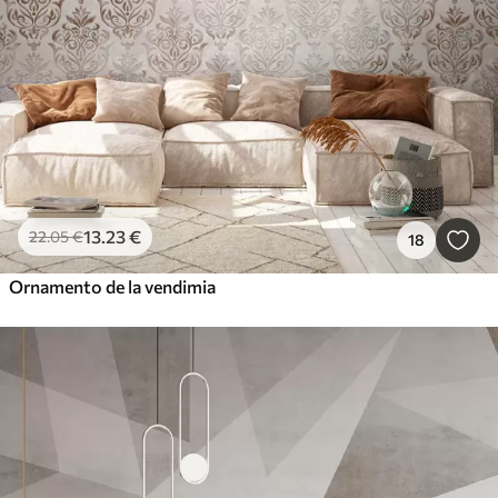
13
.23
€
22
.05
€
18
Ornamento de la vendimia