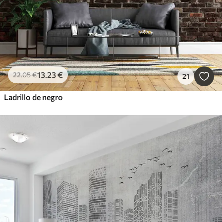
13
.23
€
22
.05
€
21
Ladrillo de negro