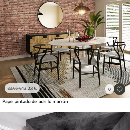
13
.23
€
22
.05
€
8
Papel pintado de ladrillo marrón