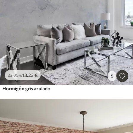
13
.23
€
22
.05
€
5
Hormigón gris azulado