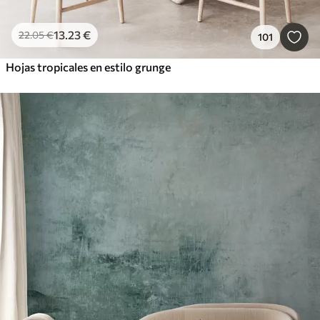
13
.23
€
22
.05
€
101
Hojas tropicales en estilo grunge