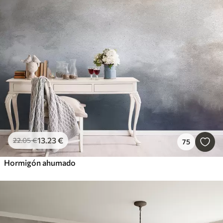
13
.23
€
22
.05
€
75
Hormigón ahumado