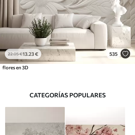
13
.23
€
535
22
.05
€
flores en 3D
CATEGORÍAS POPULARES