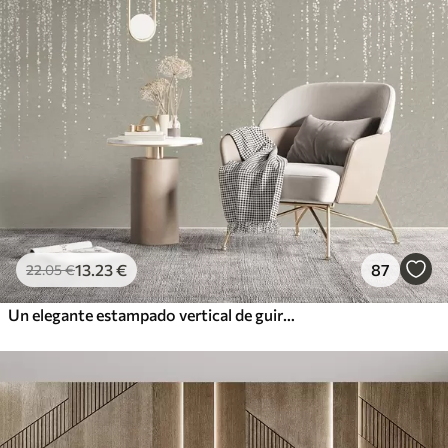
13
.23
€
87
22
.05
€
Un elegante estampado vertical de guirnaldas punteadas sobre un fondo de textura beige, que crea una sensación de profundidad y movimiento