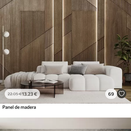
13
.23
€
69
22
.05
€
Panel de madera