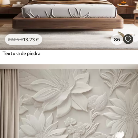
13
.23
€
86
22
.05
€
Textura de piedra