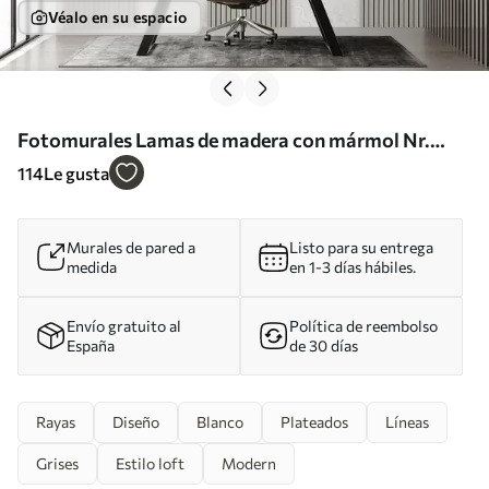
Véalo en su espacio
Fotomurales Lamas de madera con mármol Nr.
u97465
114
Le gusta
Murales de pared a
Listo para su entrega
medida
en 1-3 días hábiles.
Envío gratuito al
Política de reembolso
España
de 30 días
Rayas
Diseño
Blanco
Plateados
Líneas
Grises
Estilo loft
Modern