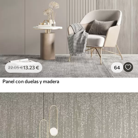
13
.23
€
64
22
.05
€
Panel con duelas y madera