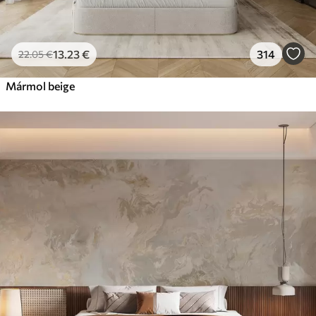
13
.23
€
314
22
.05
€
Mármol beige