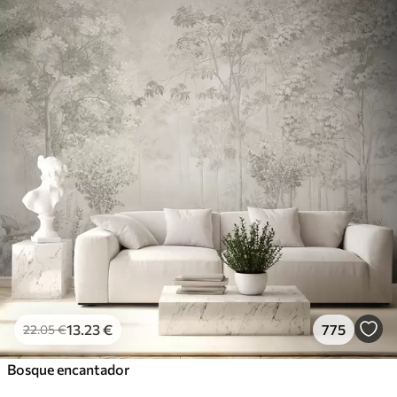
13
.23
€
775
22
.05
€
Bosque encantador