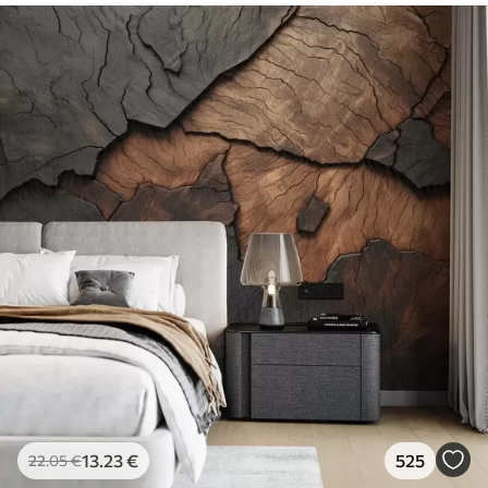
13
.23
€
525
22
.05
€