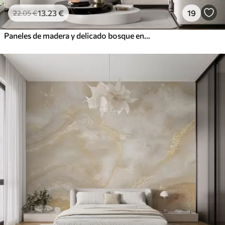
13
.23
€
19
22
.05
€
Paneles de madera y delicado bosque en colores pastel