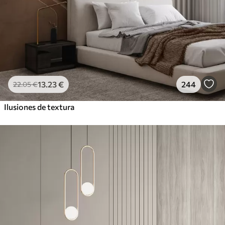
13
.23
€
244
22
.05
€
Ilusiones de textura