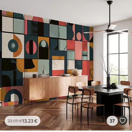
13
.23
€
37
22
.05
€