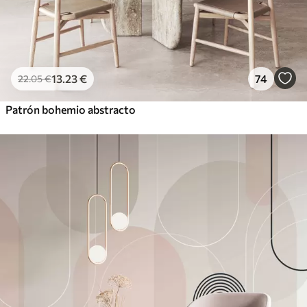
13
.23
€
74
22
.05
€
Patrón bohemio abstracto