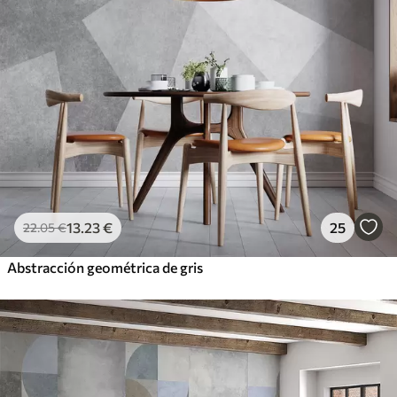
13
.23
€
25
22
.05
€
Abstracción geométrica de gris