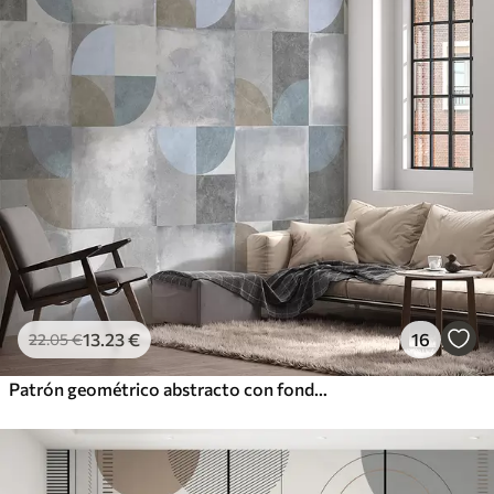
13
.23
€
16
22
.05
€
Patrón geométrico abstracto con fondo de textura de cemento