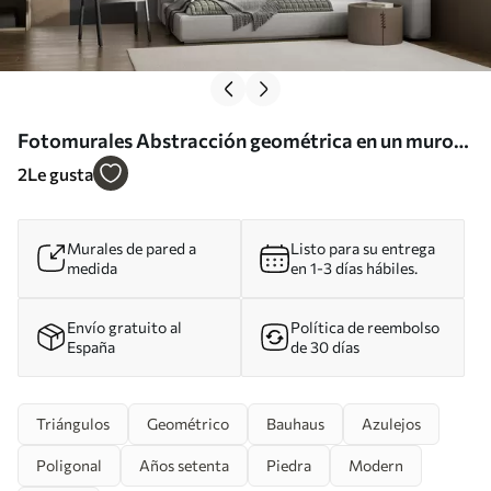
Fotomurales Abstracción geométrica en un muro
de hormigón Nr. u97643
2
Le gusta
Murales de pared a
Listo para su entrega
medida
en 1-3 días hábiles.
Envío gratuito al
Política de reembolso
España
de 30 días
Triángulos
Geométrico
Bauhaus
Azulejos
Poligonal
Años setenta
Piedra
Modern