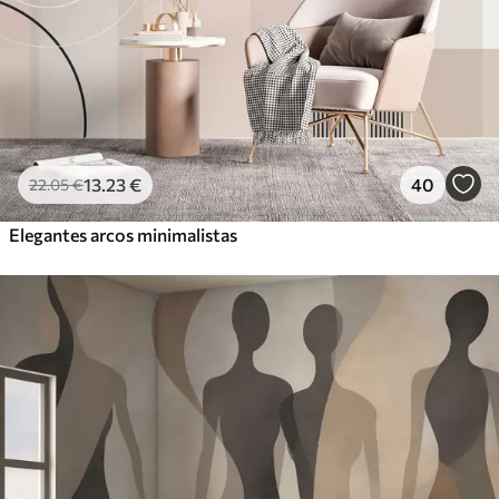
13
.23
€
40
22
.05
€
Elegantes arcos minimalistas