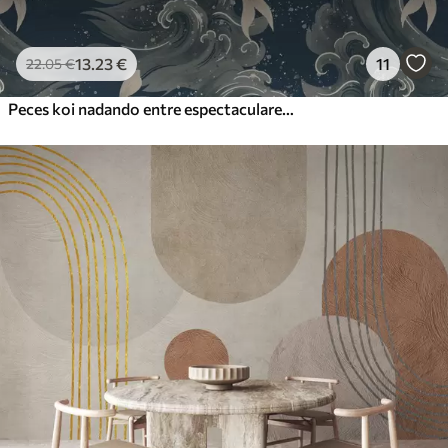
13
.23
€
11
22
.05
€
Peces koi nadando entre espectaculares olas oceánicas