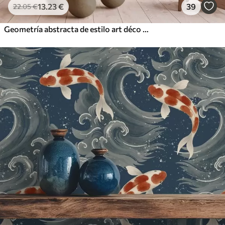
13
.23
€
39
22
.05
€
Geometría abstracta de estilo art déco con efecto retro