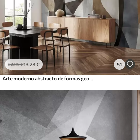
13
.23
€
51
22
.05
€
Arte moderno abstracto de formas geométricas texturadas en tonos marrones, grises y beige