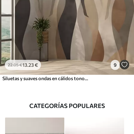
13
.23
€
9
22
.05
€
Siluetas y suaves ondas en cálidos tonos beige grisáceos
CATEGORÍAS POPULARES