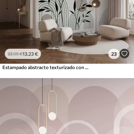
13
.23
€
23
22
.05
€
Estampado abstracto texturizado con formas geométricas, círculos y arcos y plantas negras y verdes sobre fondo blanco