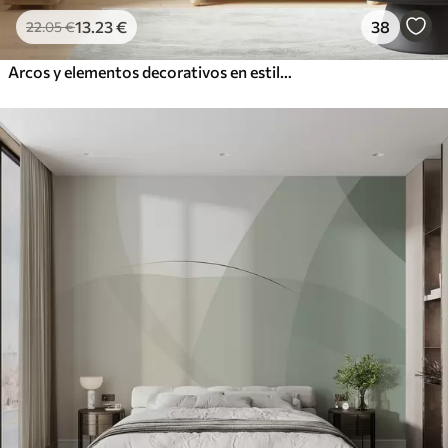
13
.23
€
38
22
.05
€
Arcos y elementos decorativos en estilo boho