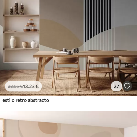
13
.23
€
27
22
.05
€
estilo retro abstracto