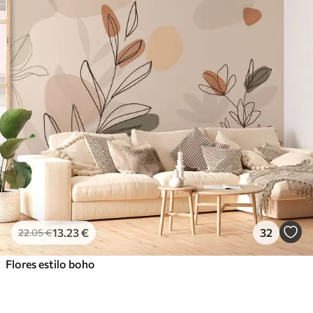
13
.23
€
32
22
.05
€
Flores estilo boho