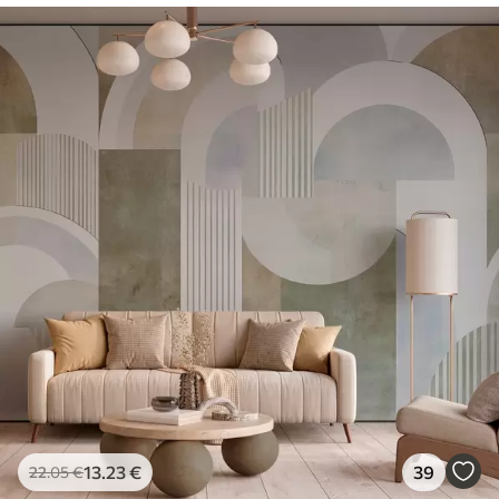
13
.23
€
39
22
.05
€