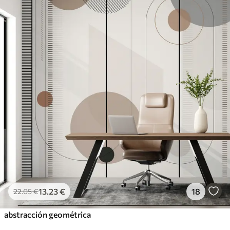
13
.23
€
18
22
.05
€
abstracción geométrica