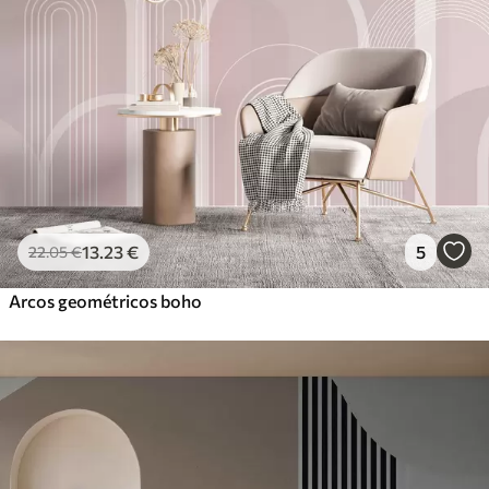
13
.23
€
5
22
.05
€
Arcos geométricos boho