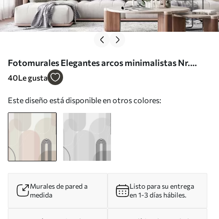
Fotomurales Elegantes arcos minimalistas Nr.
w02826
40
Le gusta
Este diseño está disponible en otros colores:
Murales de pared a
Listo para su entrega
medida
en 1-3 días hábiles.