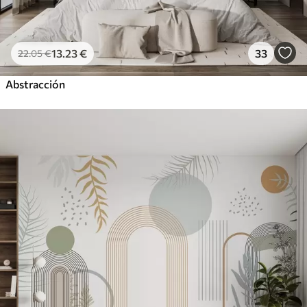
13
.23
€
33
22
.05
€
Abstracción