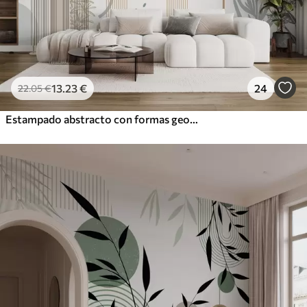
13
.23
€
24
22
.05
€
Estampado abstracto con formas geométricas, arcos y hojas tropicales sobre fondo blanco