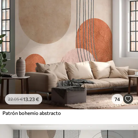
13
.23
€
74
22
.05
€
Patrón bohemio abstracto