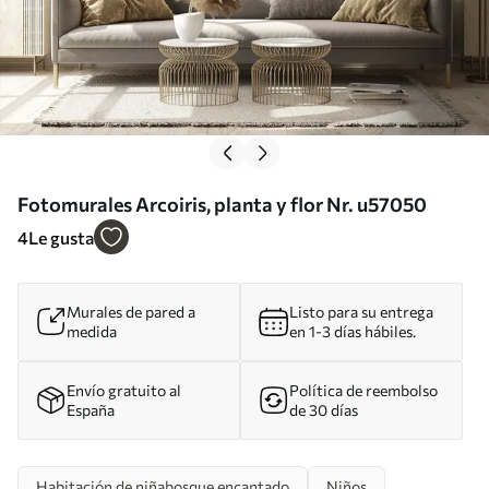
Fotomurales Arcoiris, planta y flor Nr. u57050
4
Le gusta
Murales de pared a
Listo para su entrega
medida
en 1-3 días hábiles.
Envío gratuito al
Política de reembolso
España
de 30 días
Habitación de niñabosque encantado
Niños