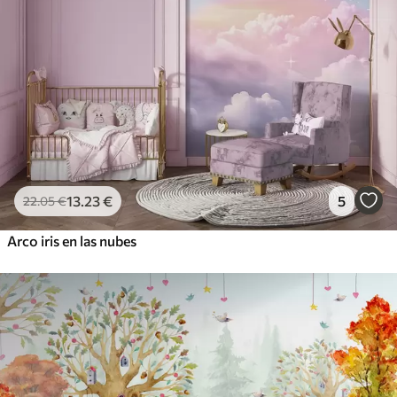
13
.23
€
5
22
.05
€
Arco iris en las nubes