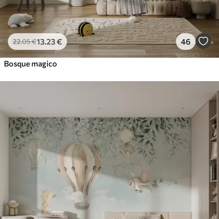
13
.23
€
46
22
.05
€
Bosque magico