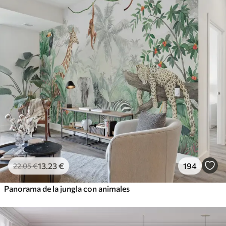
13
.23
€
194
22
.05
€
Panorama de la jungla con animales