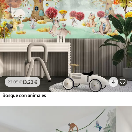
13
.23
€
4
22
.05
€
Bosque con animales