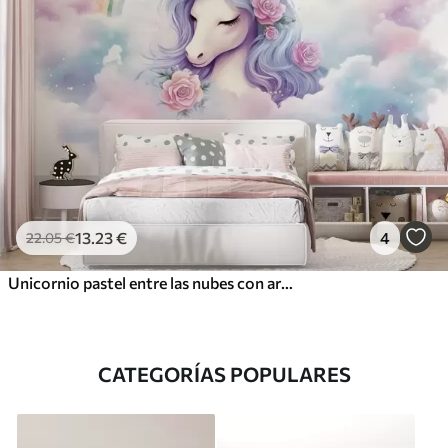
13
.23
€
4
22
.05
€
Unicornio pastel entre las nubes con arcoíris y rosas
CATEGORÍAS POPULARES