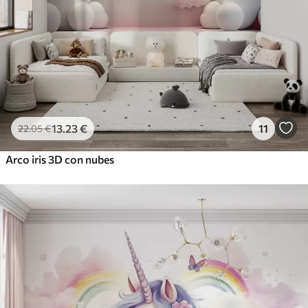
13
.23
€
11
22
.05
€
Arco iris 3D con nubes