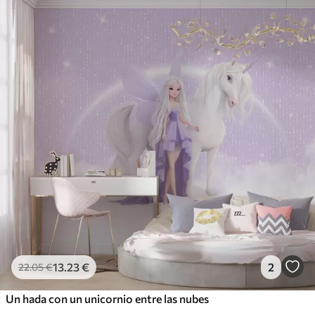
13
.23
€
2
22
.05
€
Un hada con un unicornio entre las nubes