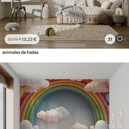
13
.23
€
31
22
.05
€
animales de hadas