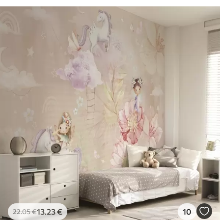
13
.23
€
10
22
.05
€