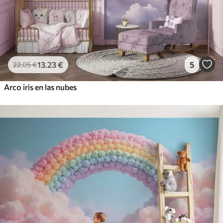
13
.23
€
5
22
.05
€
Arco iris en las nubes