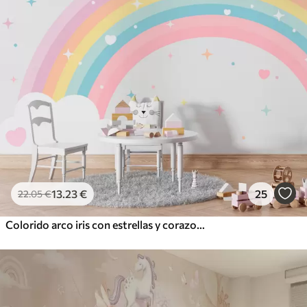
13
.23
€
25
22
.05
€
Colorido arco iris con estrellas y corazones al estilo escandinavo