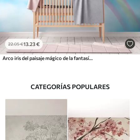
13
.23
€
22
.05
€
Arco iris del paisaje mágico de la fantasía en el cielo
CATEGORÍAS POPULARES