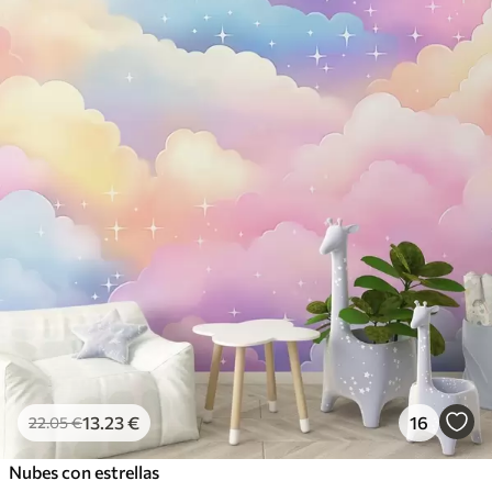
13
.23
€
16
22
.05
€
Nubes con estrellas