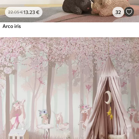
13
.23
€
32
22
.05
€
Arco iris