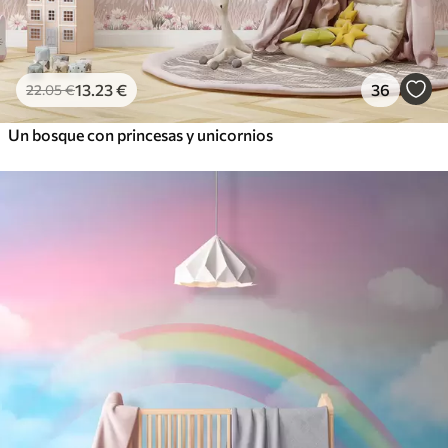
13
.23
€
36
22
.05
€
Un bosque con princesas y unicornios