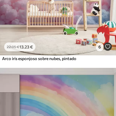
13
.23
€
6
22
.05
€
Arco iris esponjoso sobre nubes, pintado