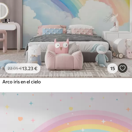
13
.23
€
15
22
.05
€
Arco iris en el cielo