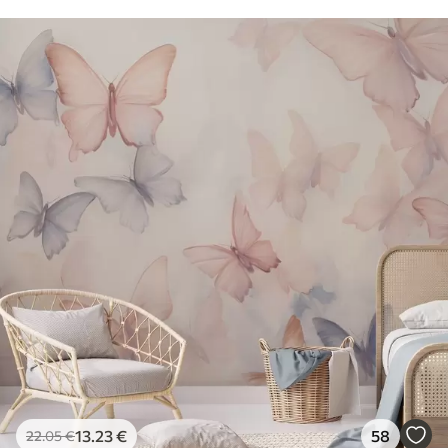
13
.23
€
58
22
.05
€