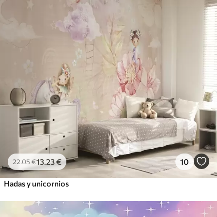
13
.23
€
10
22
.05
€
Hadas y unicornios