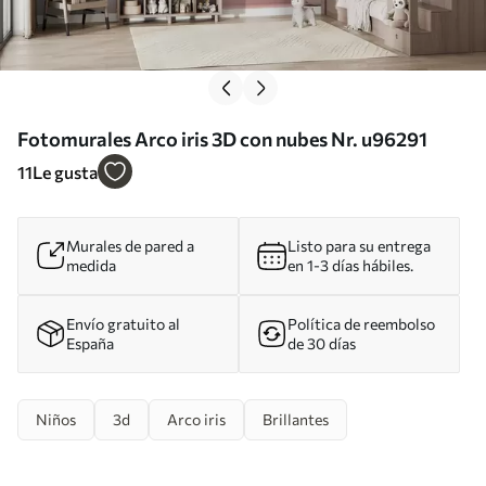
Fotomurales Arco iris 3D con nubes Nr. u96291
11
Le gusta
Murales de pared a
Listo para su entrega
medida
en 1-3 días hábiles.
Envío gratuito al
Política de reembolso
España
de 30 días
Niños
3d
Arco iris
Brillantes