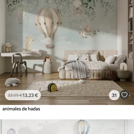
13
.23
€
31
22
.05
€
animales de hadas