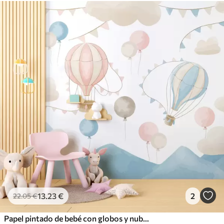
13
.23
€
2
22
.05
€
Papel pintado de bebé con globos y nubes