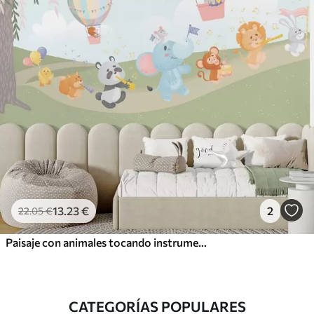
13
.23
€
2
22
.05
€
Paisaje con animales tocando instrumentos musicales
CATEGORÍAS POPULARES