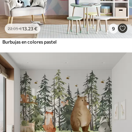
13
.23
€
9
22
.05
€
Burbujas en colores pastel