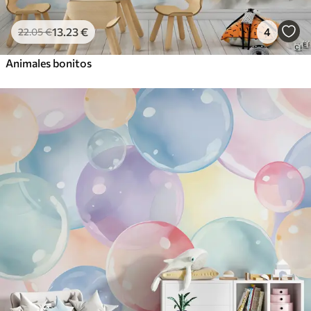
13
.23
€
4
22
.05
€
Animales bonitos