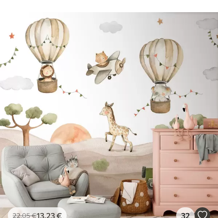
13
.23
€
32
22
.05
€