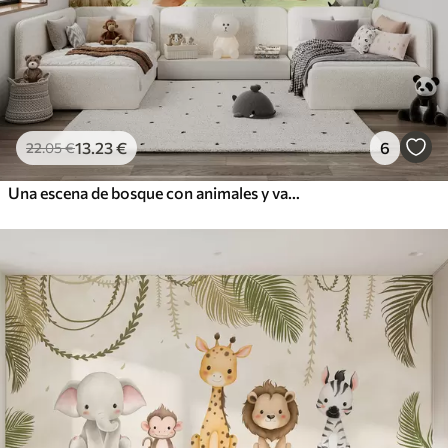
13
.23
€
6
22
.05
€
Una escena de bosque con animales y varios pinos al fondo