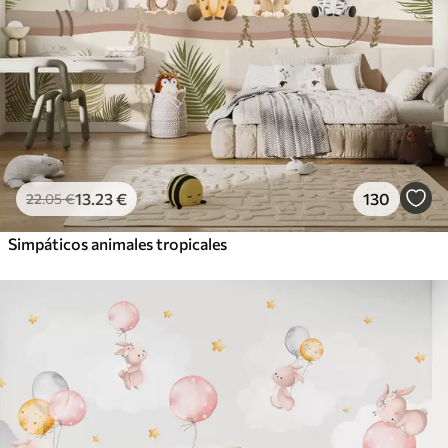
13
.23
€
130
22
.05
€
Simpáticos animales tropicales