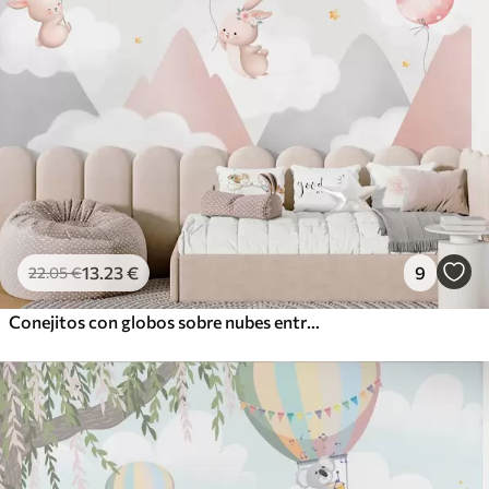
13
.23
€
9
22
.05
€
Conejitos con globos sobre nubes entre picos montañosos