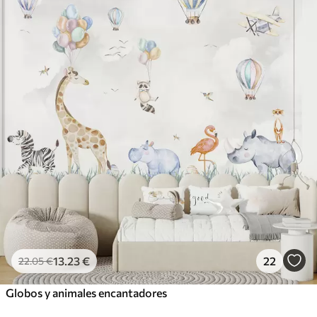
13
.23
€
22
22
.05
€
Globos y animales encantadores