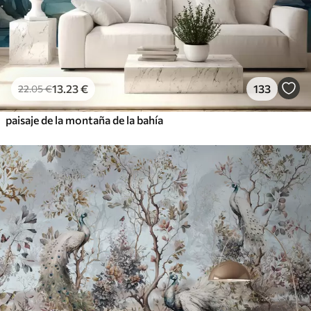
13
.23
€
133
22
.05
€
paisaje de la montaña de la bahía