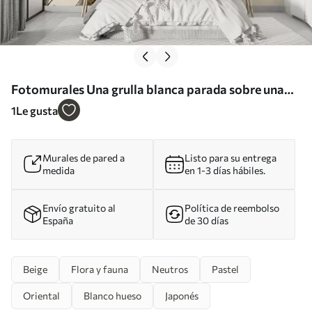
Fotomurales Una grulla blanca parada sobre una
rama con flores florecientes, contra un fondo suave
1
Le gusta
y borroso Nr. w08159
Murales de pared a
Listo para su entrega
medida
en 1-3 días hábiles.
Envío gratuito al
Política de reembolso
España
de 30 días
Beige
Flora y fauna
Neutros
Pastel
Oriental
Blanco hueso
Japonés