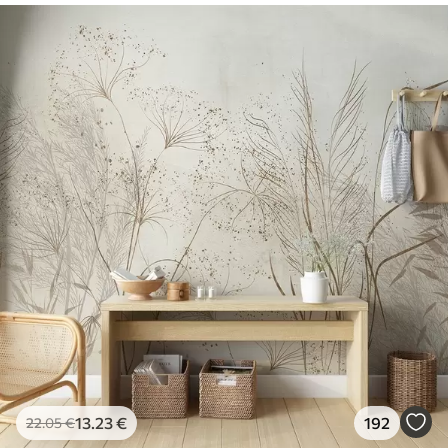
13
.23
€
192
22
.05
€