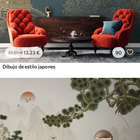
13
.23
€
90
22
.05
€
Dibujo de estilo japones