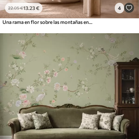
13
.23
€
4
22
.05
€
Una rama en flor sobre las montañas envueltas en niebla y el sol