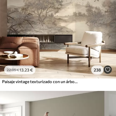
13
.23
€
238
22
.05
€
Paisaje vintage texturizado con un árbol cerca de un río y un cielo nublado, arte de la naturaleza en tonos sepia