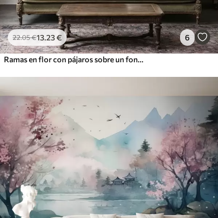
13
.23
€
6
22
.05
€
Ramas en flor con pájaros sobre un fondo verde claro