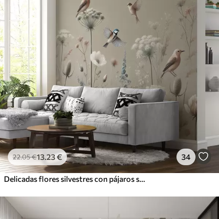
13
.23
€
34
22
.05
€
Delicadas flores silvestres con pájaros sobre fondo beige