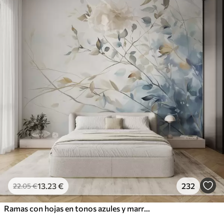
13
.23
€
232
22
.05
€
Ramas con hojas en tonos azules y marrones, fondo claro, suave y delicado, estilo acuarela