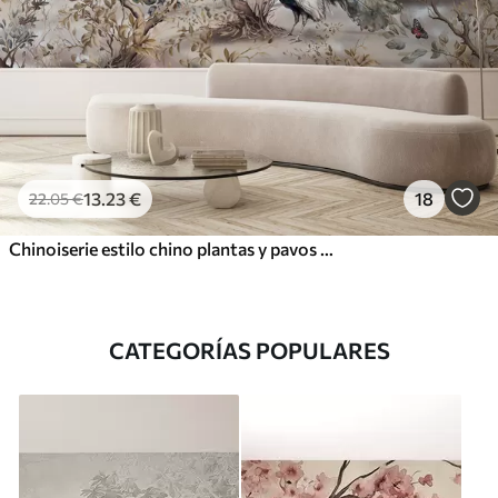
13
.23
€
18
22
.05
€
Chinoiserie estilo chino plantas y pavos reales
CATEGORÍAS POPULARES