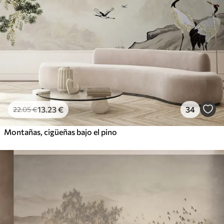
13
.23
€
34
22
.05
€
Montañas, cigüeñas bajo el pino