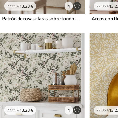
13
.23
€
4
13
.2
22
.05
€
22
.05
€
Patrón de rosas claras sobre fondo beige
13
.23
€
4
13
.2
22
.05
€
22
.05
€