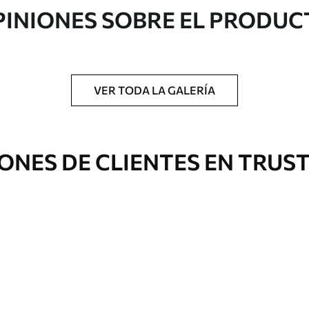
PINIONES SOBRE EL PRODUC
gado en rollos de hasta 50 cm de ancho.
o de barniz y/o adhesivo para empapelar.
VER TODA LA GALERÍA
 con una esponja suave. Los murales de pared
 pueden limpiarse con agua.
ONES DE CLIENTES EN TRUS
Vinilo Premium
65
.00
39
.00
€
/m²