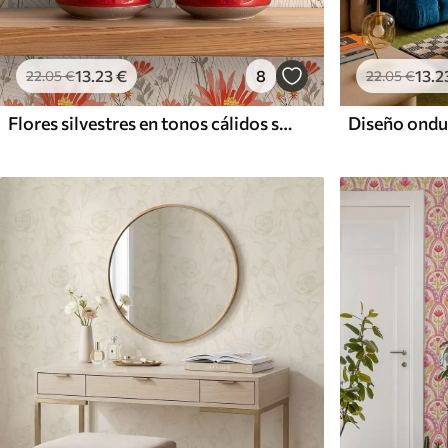
13
.23
€
8
13
.2
22
.05
€
22
.05
€
Flores silvestres en tonos cálidos sobre fondo beige