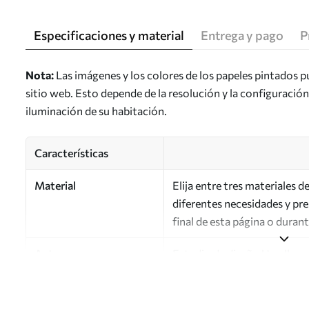
Especificaciones y material
Entrega y pago
P
Nota:
Las imágenes y los colores de los papeles pintados p
sitio web. Esto depende de la resolución y la configuració
iluminación de su habitación.
Características
Material
Elija entre tres materiales 
diferentes necesidades y pr
final de esta página o duran
Autor
Estudio de diseño Uwalls
Número de artículo
a01082