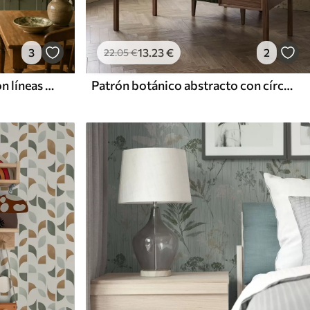
3
13
.23
€
2
22
.05
€
Rayas onduladas verdes con líneas punteadas
Patrón botánico abstracto con círculos