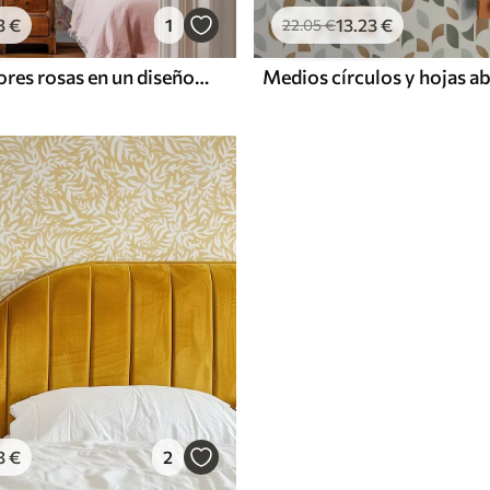
3
€
1
13
.23
€
22
.05
€
Arcos con flores rosas en un diseño de estilo folclórico
3
€
2