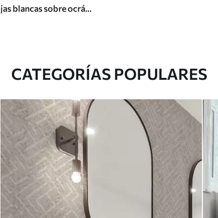
Patrón de hojas blancas sobre ocráceo cálido, ritmo arremolinado
CATEGORÍAS POPULARES