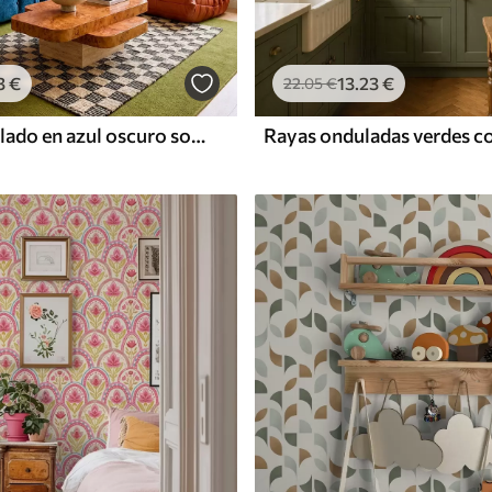
3
€
13
.23
€
22
.05
€
Diseño ondulado en azul oscuro sobre fondo rosa