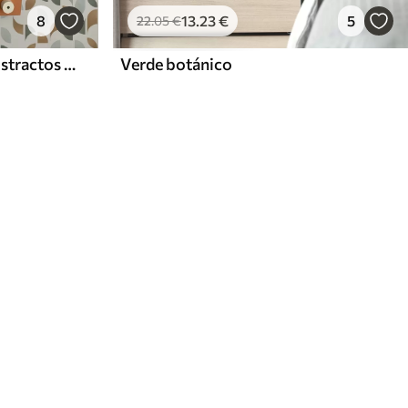
8
13
.23
€
5
22
.05
€
Medios círculos y hojas abstractos en verde y terracota
Verde botánico