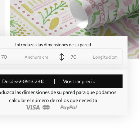
Introduzca las dimensiones de su pared
Anchura cm
Longitud cm
desde
22
.05
13
.23
€
Mostrar precio
oduzca las dimensiones de su pared para que podamos
calcular el número de rollos que necesita