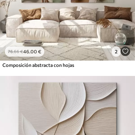
46
.00
€
2
76
.66
€
Composición abstracta con hojas