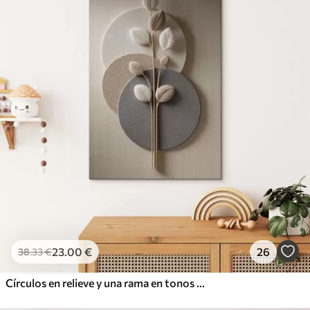
23
.00
€
26
38
.33
€
Círculos en relieve y una rama en tonos neutros cálidos