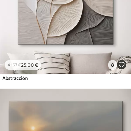
25
.00
€
8
41
.67
€
Abstracción