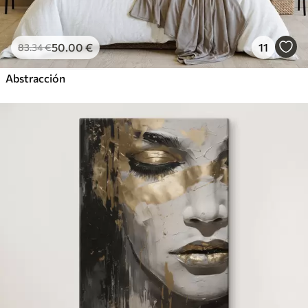
50
.00
€
11
83
.34
€
Abstracción