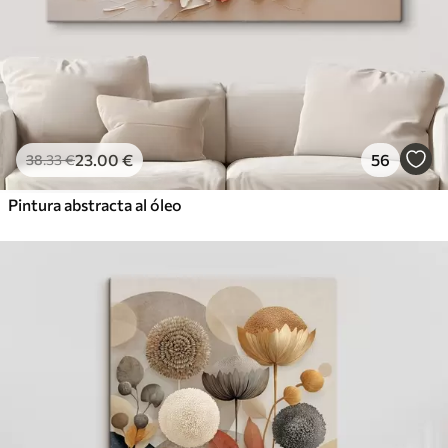
23
.00
€
56
38
.33
€
Pintura abstracta al óleo