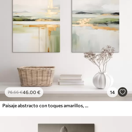
46
.00
€
14
76
.66
€
Paisaje abstracto con toques amarillos, una composición minimalista de tierra, agua y cielo, con colores apagados