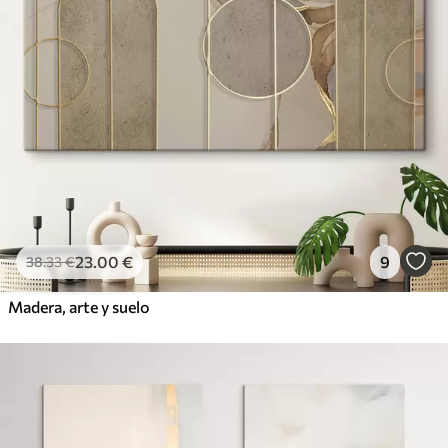
23
.00
€
9
38
.33
€
Madera, arte y suelo