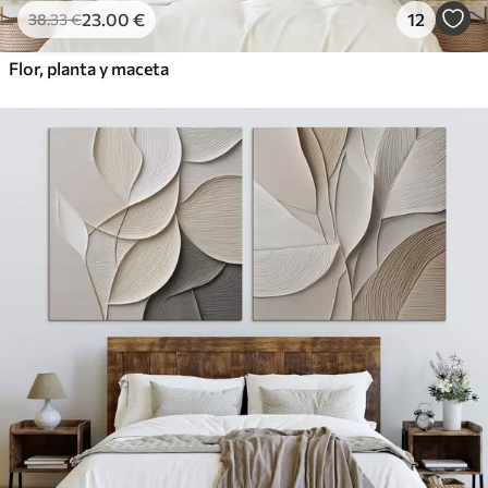
23
.00
€
12
38
.33
€
Flor, planta y maceta