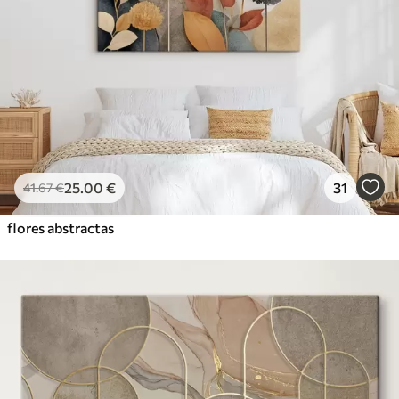
25
.00
€
31
41
.67
€
flores abstractas