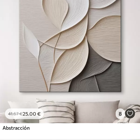
25
.00
€
8
41
.67
€
Abstracción