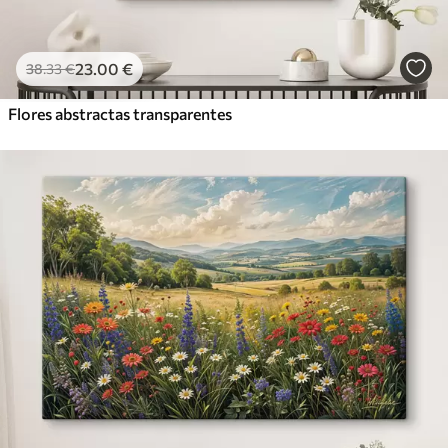
23
.00
€
38
.33
€
Flores abstractas transparentes