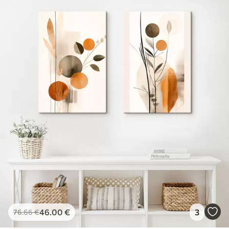
46
.00
€
3
76
.66
€