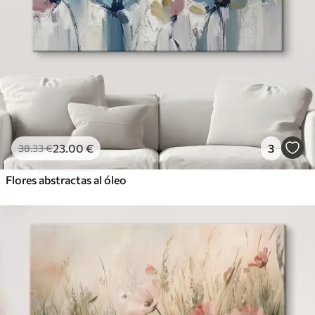
23
.00
€
3
38
.33
€
Flores abstractas al óleo