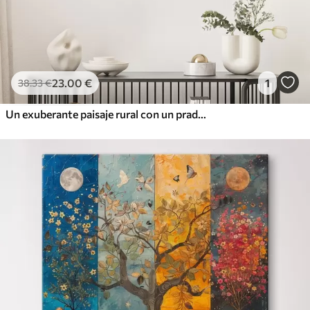
23
.00
€
1
38
.33
€
Un exuberante paisaje rural con un prado de flores silvestres vibrantes y lleno de flores coloridas bajo un cielo nublado