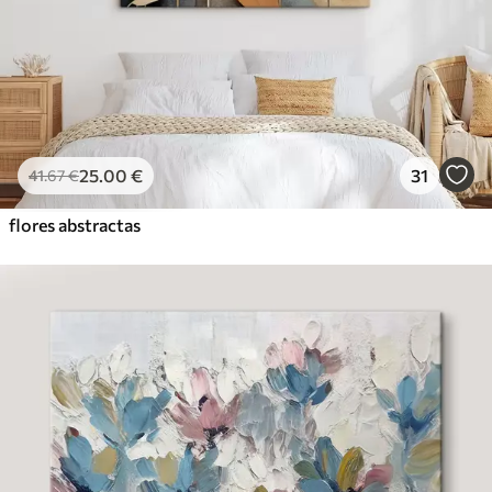
25
.00
€
31
41
.67
€
flores abstractas