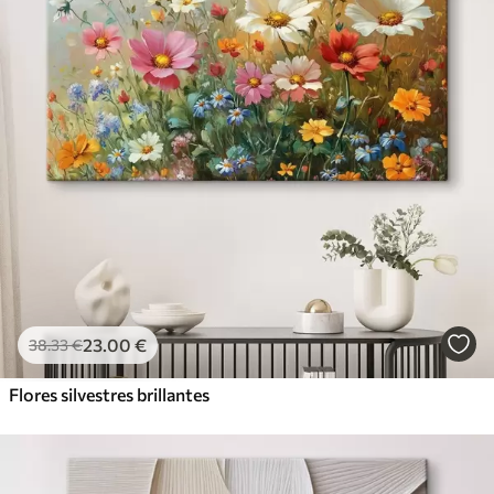
23
.00
€
38
.33
€
Flores silvestres brillantes