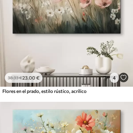
23
.00
€
4
38
.33
€
Flores en el prado, estilo rústico, acrílico