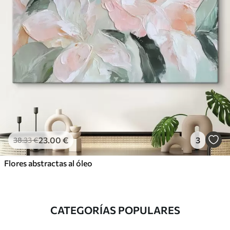
23
.00
€
3
38
.33
€
Flores abstractas al óleo
CATEGORÍAS POPULARES