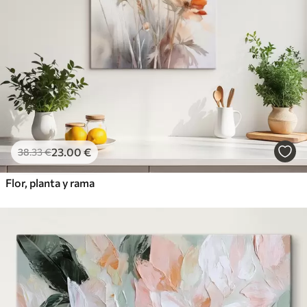
23
.00
€
38
.33
€
Flor, planta y rama