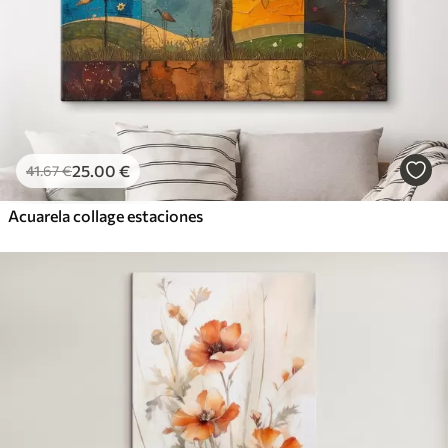
25
.00
€
41
.67
€
Acuarela collage estaciones