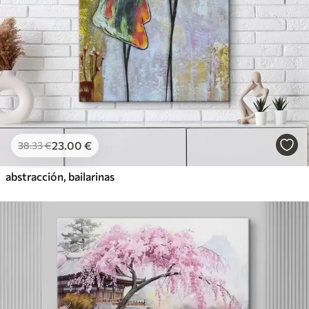
23
.00
€
38
.33
€
abstracción, bailarinas