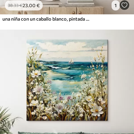
23
.00
€
1
38
.33
€
una niña con un caballo blanco, pintada al óleo