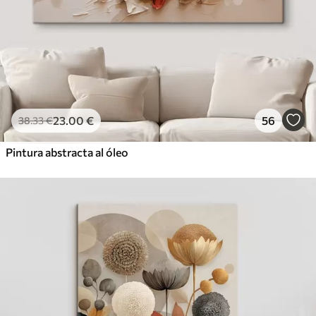
23
.00
€
56
38
.33
€
Pintura abstracta al óleo