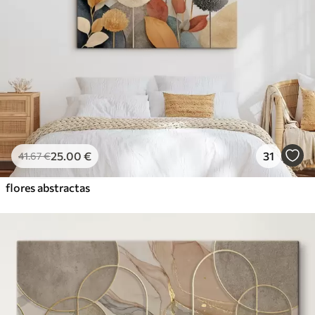
25
.00
€
31
41
.67
€
flores abstractas