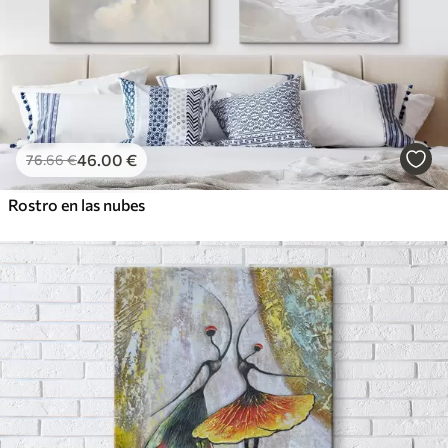
46
.00
€
76
.66
€
Rostro en las nubes