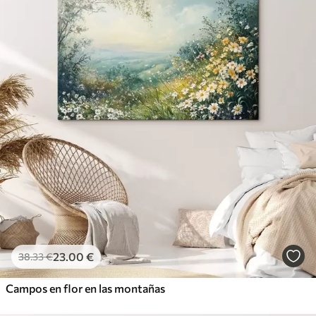
23
.00
€
38
.33
€
Campos en flor en las montañas