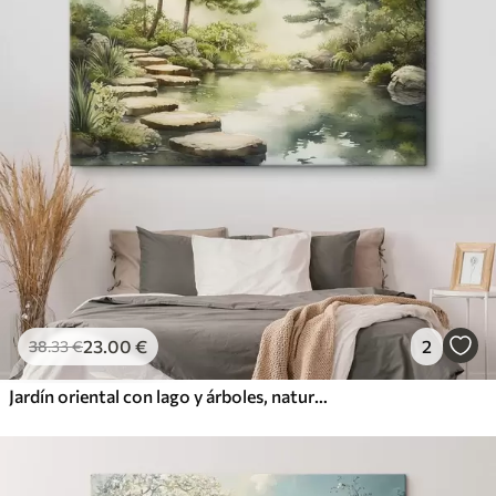
23
.00
€
2
38
.33
€
Jardín oriental con lago y árboles, naturaleza, estilo acuarela