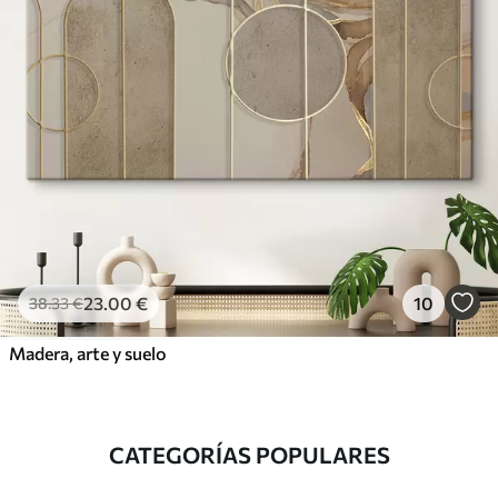
23
.00
€
10
38
.33
€
Madera, arte y suelo
CATEGORÍAS POPULARES