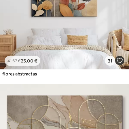
25
.00
€
31
41
.67
€
flores abstractas