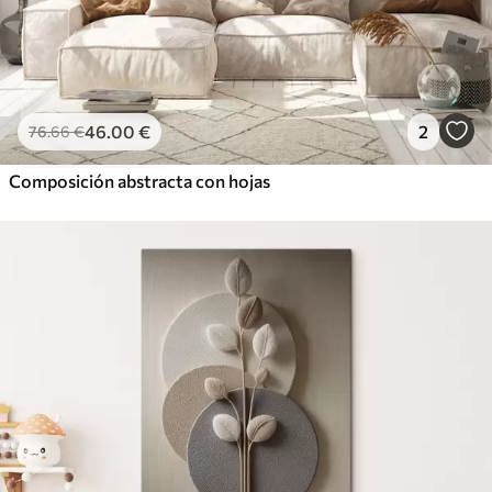
46
.00
€
2
76
.66
€
Composición abstracta con hojas