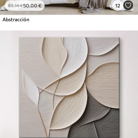
50
.00
€
12
83
.34
€
Abstracción