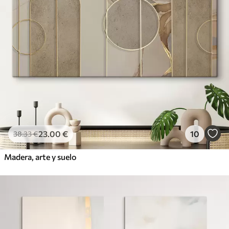
23
.00
€
10
38
.33
€
Madera, arte y suelo