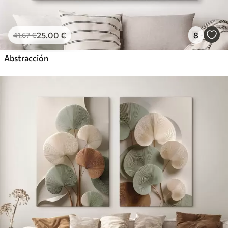
25
.00
€
8
41
.67
€
Abstracción