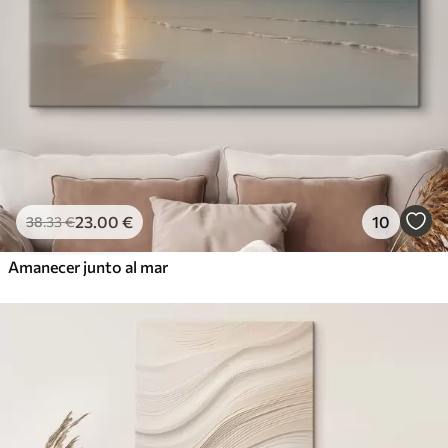
23
.00
€
10
38
.33
€
Amanecer junto al mar