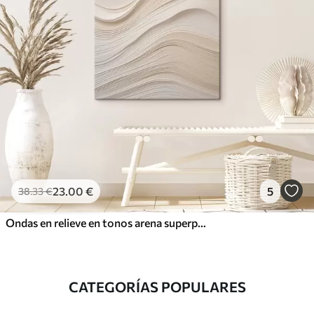
23
.00
€
5
38
.33
€
Ondas en relieve en tonos arena superpuestos, textura suave
CATEGORÍAS POPULARES