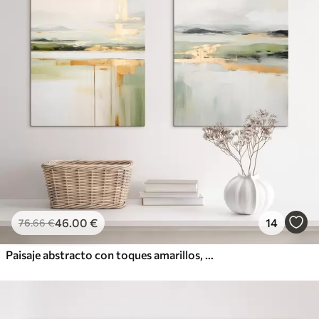
46
.00
€
14
76
.66
€
Paisaje abstracto con toques amarillos, una composición minimalista de tierra, agua y cielo, con colores apagados