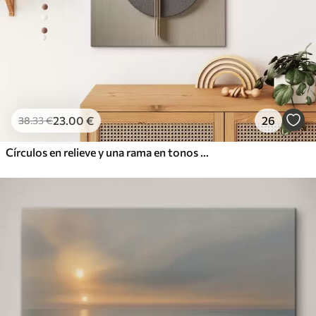
23
.00
€
26
38
.33
€
Círculos en relieve y una rama en tonos neutros cálidos