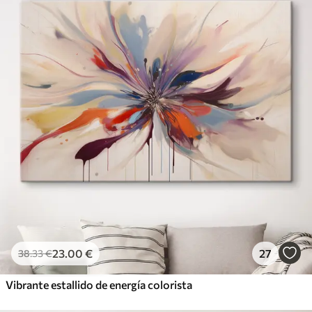
23
.00
€
27
38
.33
€
Vibrante estallido de energía colorista