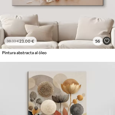
23
.00
€
56
38
.33
€
Pintura abstracta al óleo