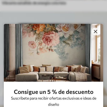
Vibrante estallido de energía colorista
Consigue un 5 % de descuento
Suscríbete para recibir ofertas exclusivas e ideas de
diseño