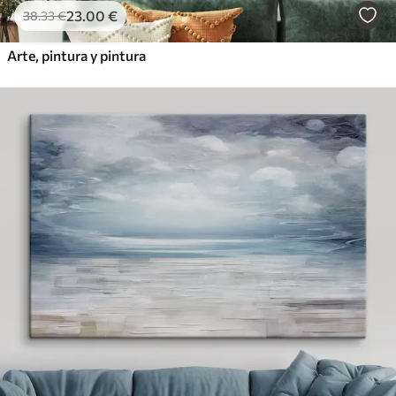
23
.00
€
38
.33
€
Arte, pintura y pintura