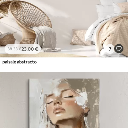
23
.00
€
7
38
.33
€
paisaje abstracto