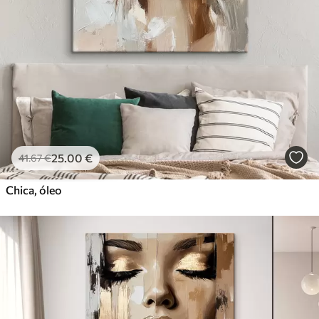
25
.00
€
41
.67
€
Chica, óleo