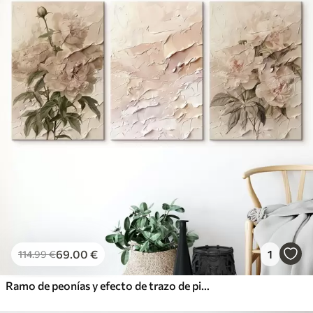
69
.00
€
1
114
.99
€
Ramo de peonías y efecto de trazo de pintura