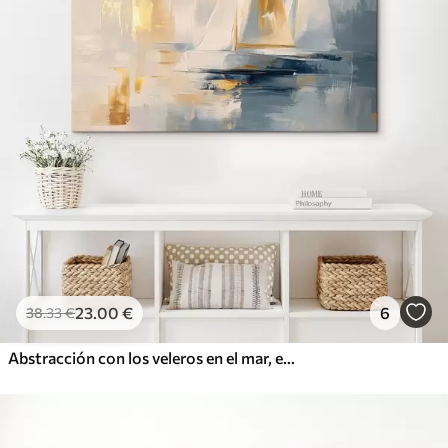
23
.00
€
6
38
.33
€
Abstracción con los veleros en el mar, estilo acrílico, puesta de sol