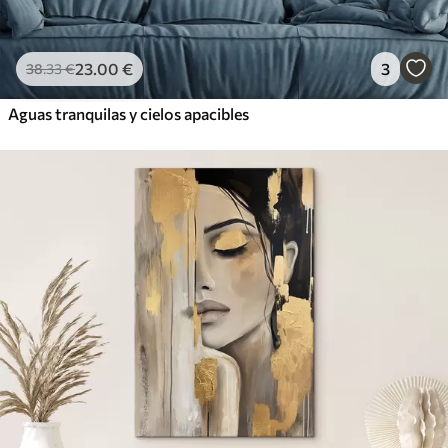
23
.00
€
3
38
.33
€
Aguas tranquilas y cielos apacibles