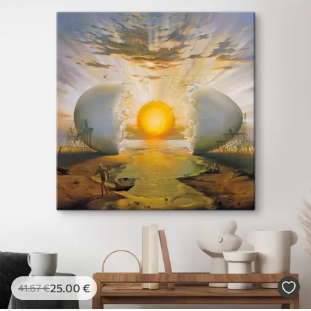
25
.00
€
41
.67
€