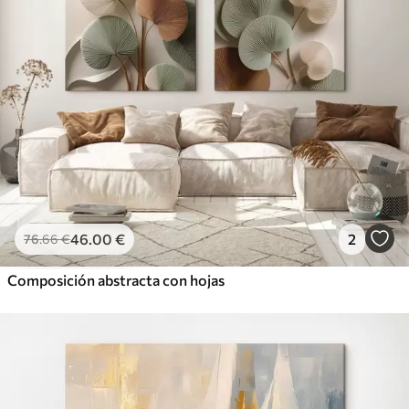
46
.00
€
2
76
.66
€
Composición abstracta con hojas