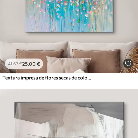
25
.00
€
41
.67
€
Textura impresa de flores secas de colores