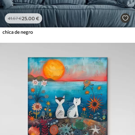
25
.00
€
41
.67
€
chica de negro