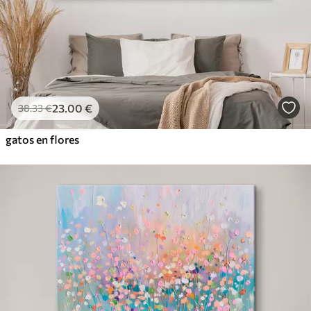
23
.00
€
38
.33
€
gatos en flores