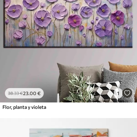
23
.00
€
1
38
.33
€
Flor, planta y violeta