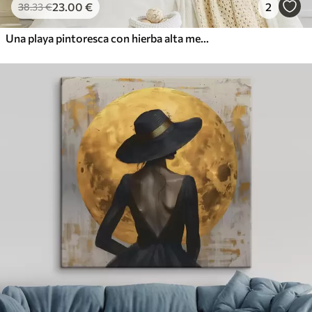
23
.00
€
2
38
.33
€
Una playa pintoresca con hierba alta meciéndose con el viento, con vista al océano con olas rompientes y un cielo nublado