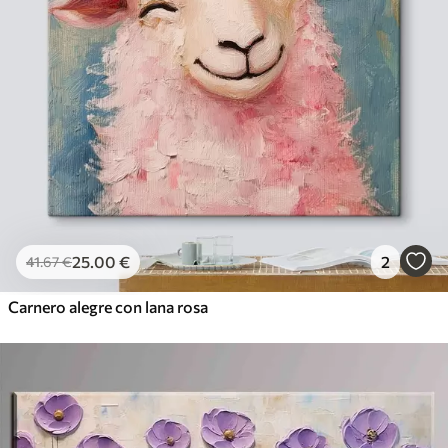
25
.00
€
2
41
.67
€
Carnero alegre con lana rosa