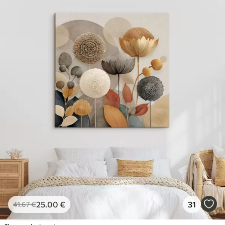
25
.00
€
31
41
.67
€