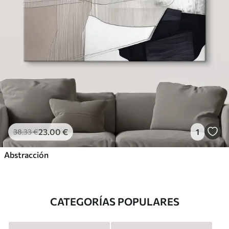
23
.00
€
1
38
.33
€
Abstracción
CATEGORÍAS POPULARES