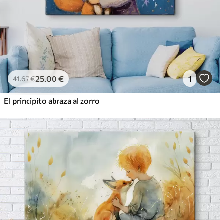
25
.00
€
1
41
.67
€
El principito abraza al zorro