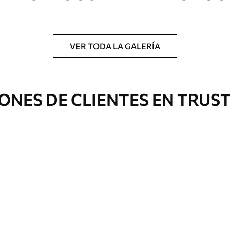
a.
VER TODA LA GALERÍA
Eco Canvas
ONES DE CLIENTES EN TRUS
Desde
39
.00
€