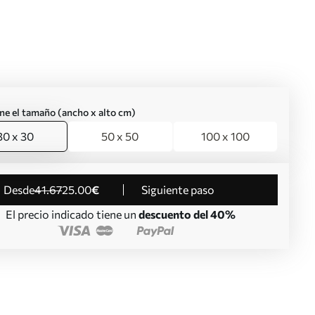
ne el tamaño (ancho x alto cm)
30 x 30
50 x 50
100 x 100
desde
41
.67
25
.00
€
Siguiente paso
El precio indicado tiene un
descuento del 40%