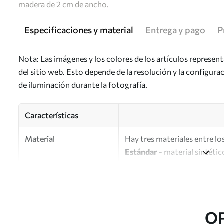
madera de 2 cm de ancho.
Especificaciones y material
Entrega y pago
P
Nota: Las imágenes y los colores de los artículos represen
del sitio web. Esto depende de la resolución y la configura
de iluminación durante la fotografía.
Características
Material
Hay tres materiales entre los
Estándar
- material sintétic
Premium
: material mate simi
Eco-Premium
: lienzo de a
Autor
UWALLS
O