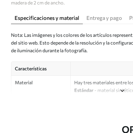
madera de 2 cm de ancho.
Especificaciones y material
Entrega y pago
P
Nota: Las imágenes y los colores de los artículos represen
del sitio web. Esto depende de la resolución y la configura
de iluminación durante la fotografía.
Características
Material
Hay tres materiales entre los
Estándar
- material sintétic
Premium
: material mate simi
Eco-Premium
: lienzo de a
Autor
UWALLS
O