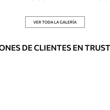
a.
VER TODA LA GALERÍA
Eco Canvas
ONES DE CLIENTES EN TRUS
Desde
36
.00
€