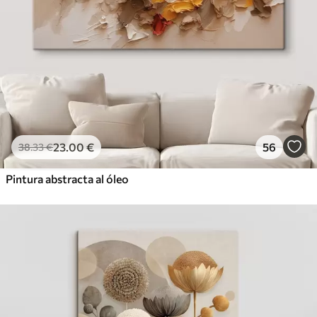
23
.00
€
56
38
.33
€
Pintura abstracta al óleo