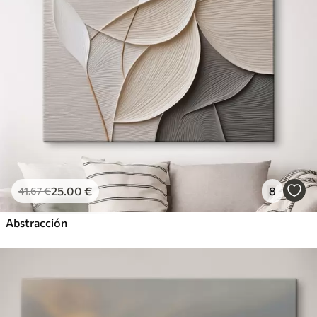
25
.00
€
8
41
.67
€
Abstracción