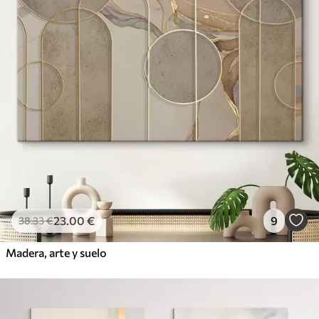
23
.00
€
9
38
.33
€
Madera, arte y suelo