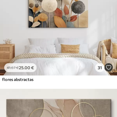
25
.00
€
31
41
.67
€
flores abstractas