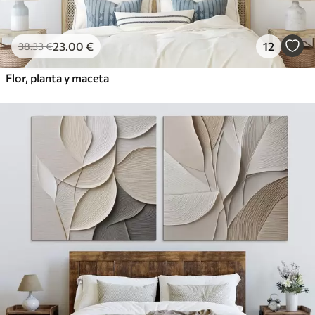
23
.00
€
12
38
.33
€
Flor, planta y maceta