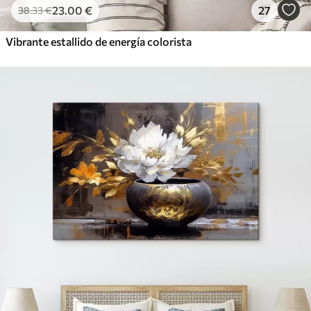
23
.00
€
27
38
.33
€
Vibrante estallido de energía colorista