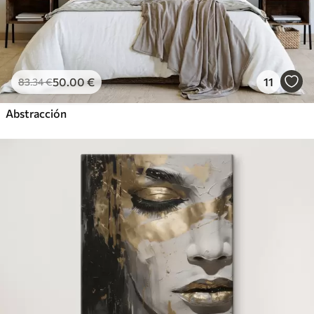
50
.00
€
11
83
.34
€
Abstracción