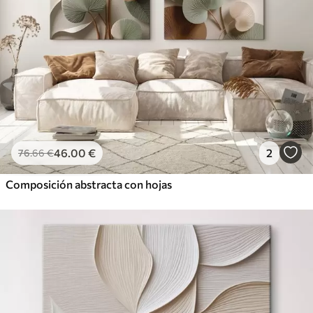
46
.00
€
2
76
.66
€
Composición abstracta con hojas