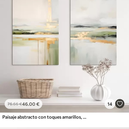
46
.00
€
14
76
.66
€
Paisaje abstracto con toques amarillos, una composición minimalista de tierra, agua y cielo, con colores apagados