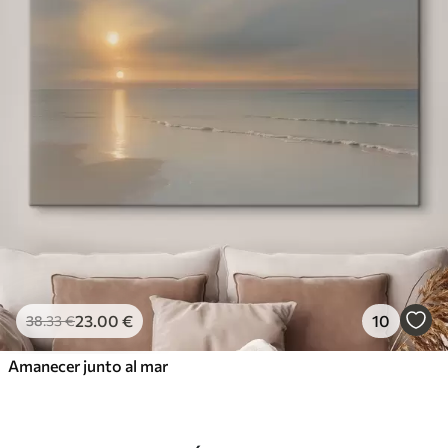
23
.00
€
10
38
.33
€
Amanecer junto al mar