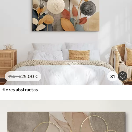
25
.00
€
31
41
.67
€
flores abstractas