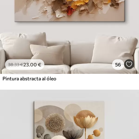
23
.00
€
56
38
.33
€
Pintura abstracta al óleo