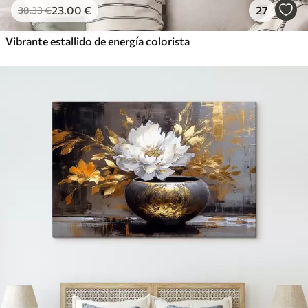
23
.00
€
27
38
.33
€
Vibrante estallido de energía colorista