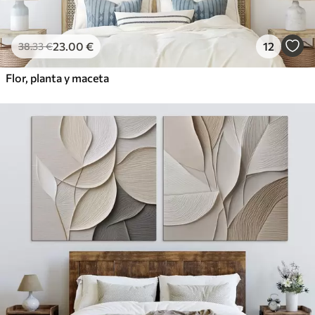
23
.00
€
12
38
.33
€
Flor, planta y maceta