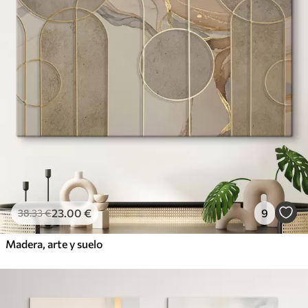
23
.00
€
9
38
.33
€
Madera, arte y suelo