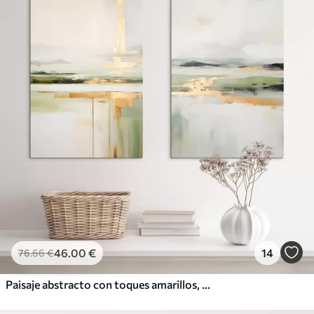
46
.00
€
14
76
.66
€
Paisaje abstracto con toques amarillos, una composición minimalista de tierra, agua y cielo, con colores apagados