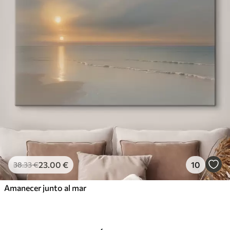
23
.00
€
10
38
.33
€
Amanecer junto al mar