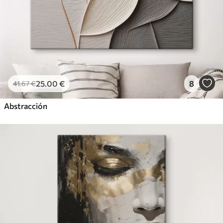
25
.00
€
8
41
.67
€
Abstracción