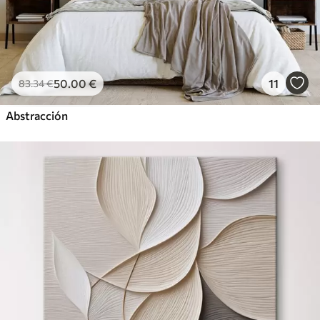
50
.00
€
11
83
.34
€
Abstracción