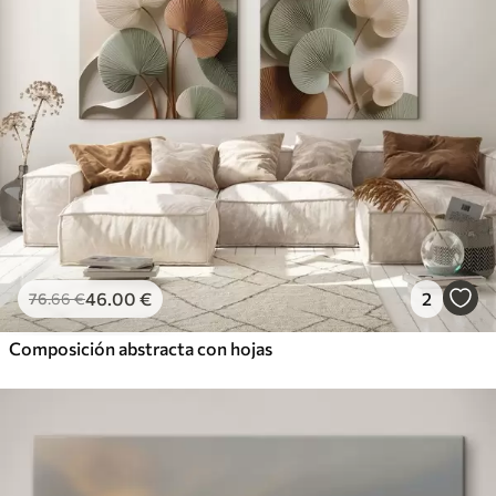
46
.00
€
2
76
.66
€
Composición abstracta con hojas