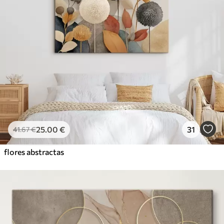
25
.00
€
31
41
.67
€
flores abstractas