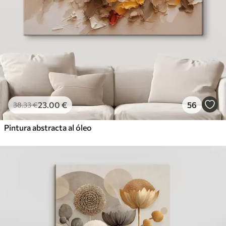
23
.00
€
56
38
.33
€
Pintura abstracta al óleo