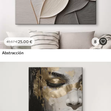
25
.00
€
8
41
.67
€
Abstracción