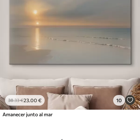
23
.00
€
10
38
.33
€
Amanecer junto al mar