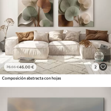
46
.00
€
2
76
.66
€
Composición abstracta con hojas