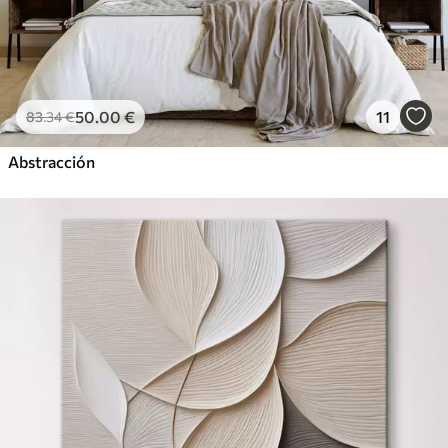
50
.00
€
11
83
.34
€
Abstracción