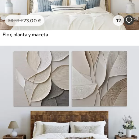
23
.00
€
12
38
.33
€
Flor, planta y maceta