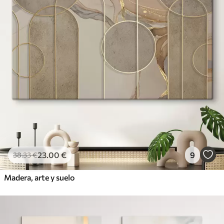
23
.00
€
9
38
.33
€
Madera, arte y suelo