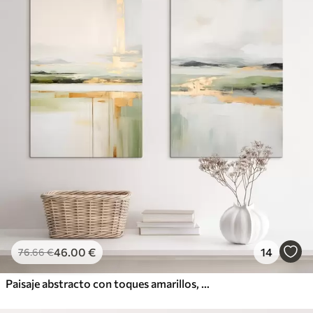
46
.00
€
14
76
.66
€
Paisaje abstracto con toques amarillos, una composición minimalista de tierra, agua y cielo, con colores apagados