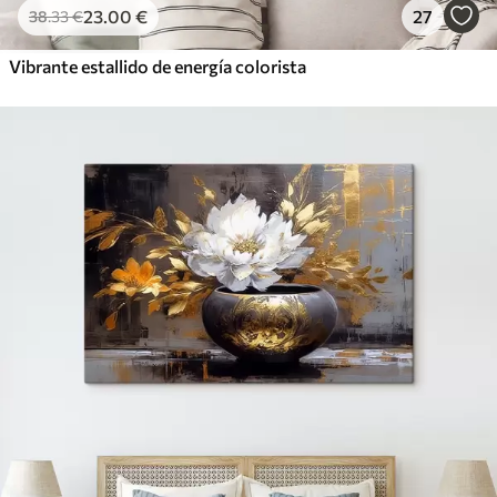
23
.00
€
27
38
.33
€
Vibrante estallido de energía colorista